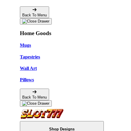
Back To Menu
Home Goods
Mugs
Tapestries
Wall Art
Pillows
Back To Menu
Shop Designs