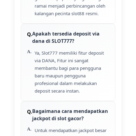
ramai menjadi perbincangan oleh
kalangan pecinta slot88 resmi.
Apakah tersedia deposit via
dana di SLOT777?
Ya, Slot777 memiliki fitur deposit
via DANA, Fitur ini sangat
membantu bagi para pengguna
baru maupun pengguna
profesional dalam melakukan
deposit secara instan.
Bagaimana cara mendapatkan
jackpot di slot gacor?
Untuk mendapatkan jackpot besar