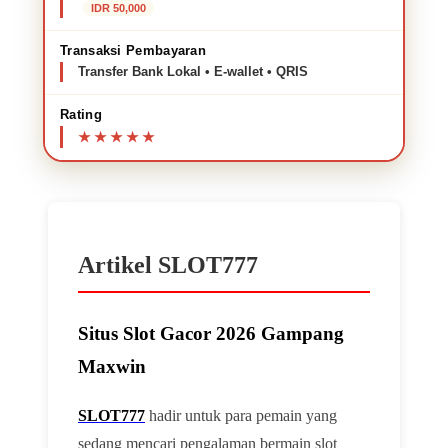
IDR 50,000
Transaksi Pembayaran
Transfer Bank Lokal • E-wallet • QRIS
Rating
Artikel SLOT777
Situs Slot Gacor 2026 Gampang
Maxwin
SLOT777
hadir untuk para pemain yang
sedang mencari pengalaman bermain slot