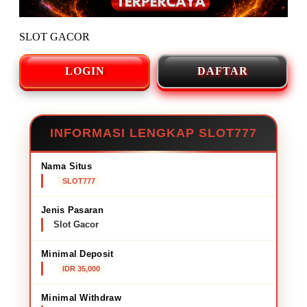
SLOT GACOR
LOGIN
DAFTAR
INFORMASI LENGKAP SLOT777
Nama Situs
SLOT777
Jenis Pasaran
Slot Gacor
Minimal Deposit
IDR 35,000
Minimal Withdraw