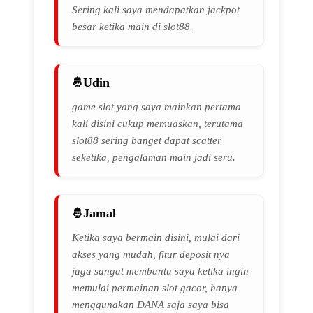
Sering kali saya mendapatkan jackpot
besar ketika main di slot88.
Udin
game slot yang saya mainkan pertama
kali disini cukup memuaskan, terutama
slot88 sering banget dapat scatter
seketika, pengalaman main jadi seru.
Jamal
Ketika saya bermain disini, mulai dari
akses yang mudah, fitur deposit nya
juga sangat membantu saya ketika ingin
memulai permainan slot gacor, hanya
menggunakan DANA saja saya bisa