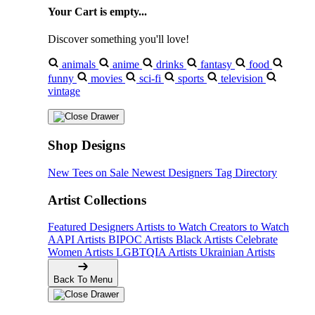
Your Cart is empty...
Discover something you'll love!
animals
anime
drinks
fantasy
food
funny
movies
sci-fi
sports
television
vintage
Shop Designs
New Tees on Sale
Newest Designers
Tag Directory
Artist Collections
Featured Designers
Artists to Watch
Creators to Watch
AAPI Artists
BIPOC Artists
Black Artists
Celebrate
Women Artists
LGBTQIA Artists
Ukrainian Artists
Back To Menu