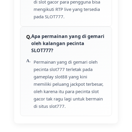
di slot gacor para pengguna bisa
mengikuti RTP live yang tersedia
pada SLOT777.
Apa permainan yang di gemari
oleh kalangan pecinta
SLOT777?
Permainan yang di gemari oleh
pecinta slot777 terletak pada
gameplay slot88 yang kini
memiliki peluang jackpot terbesar,
oleh karena itu para pecinta slot
gacor tak ragu lagi untuk bermain
di situs slot777.