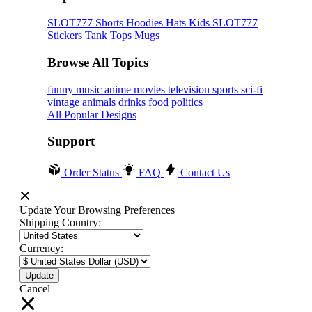
SLOT777
Shorts
Hoodies
Hats
Kids SLOT777
Stickers
Tank Tops
Mugs
Browse All Topics
funny
music
anime
movies
television
sports
sci-fi
vintage
animals
drinks
food
politics
All Popular Designs
Support
Order Status
FAQ
Contact Us
Update Your Browsing Preferences
Shipping Country:
Currency:
Cancel