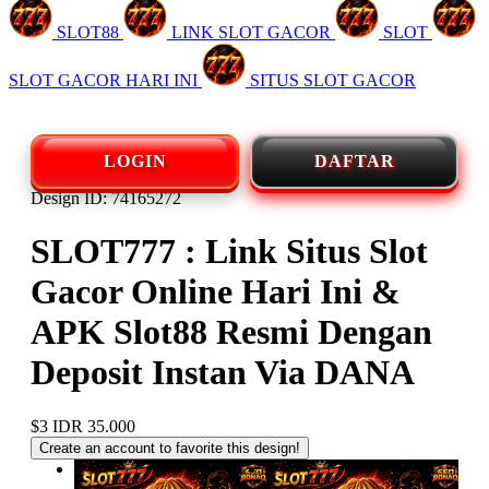
SLOT88
LINK SLOT GACOR
SLOT
SLOT GACOR HARI INI
SITUS SLOT GACOR
LOGIN
DAFTAR
Design ID: 74165272
SLOT777 : Link Situs Slot
Gacor Online Hari Ini &
APK Slot88 Resmi Dengan
Deposit Instan Via DANA
$3
IDR 35.000
Create an account to favorite this design!