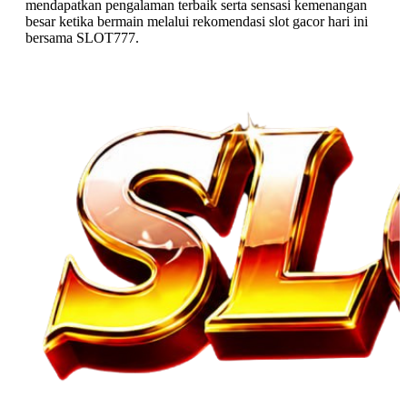
mendapatkan pengalaman terbaik serta sensasi kemenangan
besar ketika bermain melalui rekomendasi slot gacor hari ini
bersama SLOT777.