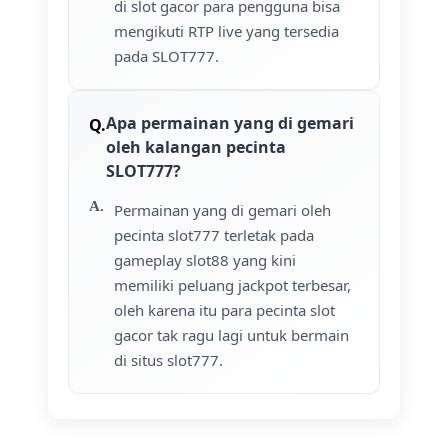
di slot gacor para pengguna bisa
mengikuti RTP live yang tersedia
pada SLOT777.
Apa permainan yang di gemari
oleh kalangan pecinta
SLOT777?
Permainan yang di gemari oleh
pecinta slot777 terletak pada
gameplay slot88 yang kini
memiliki peluang jackpot terbesar,
oleh karena itu para pecinta slot
gacor tak ragu lagi untuk bermain
di situs slot777.