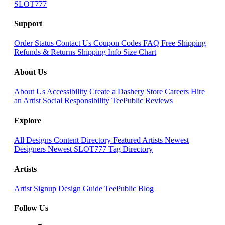
SLOT777
Support
Order Status
Contact Us
Coupon Codes
FAQ
Free Shipping
Refunds & Returns
Shipping Info
Size Chart
About Us
About Us
Accessibility
Create a Dashery Store
Careers
Hire
an Artist
Social Responsibility
TeePublic Reviews
Explore
All Designs
Content Directory
Featured Artists
Newest
Designers
Newest SLOT777
Tag Directory
Artists
Artist Signup
Design Guide
TeePublic Blog
Follow Us