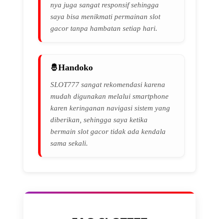
nya juga sangat responsif sehingga
saya bisa menikmati permainan slot
gacor tanpa hambatan setiap hari.
Handoko
SLOT777 sangat rekomendasi karena
mudah digunakan melalui smartphone
karen keringanan navigasi sistem yang
diberikan, sehingga saya ketika
bermain slot gacor tidak ada kendala
sama sekali.