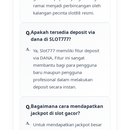
ramai menjadi perbincangan oleh
kalangan pecinta slot88 resmi.
Apakah tersedia deposit via
dana di SLOT777?
Ya, Slot777 memiliki fitur deposit
via DANA, Fitur ini sangat
membantu bagi para pengguna
baru maupun pengguna
profesional dalam melakukan
deposit secara instan.
Bagaimana cara mendapatkan
jackpot di slot gacor?
Untuk mendapatkan jackpot besar