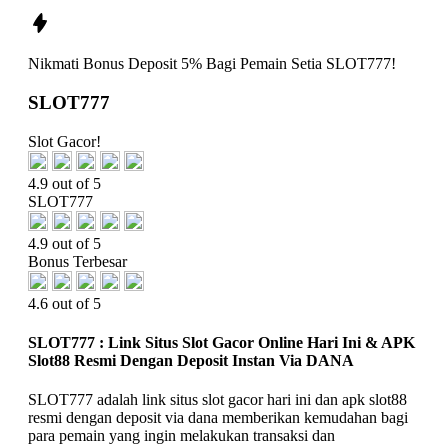
Nikmati
Bonus Deposit 5%
Bagi Pemain Setia
SLOT777!
SLOT777
Slot Gacor!
4.9 out of 5
SLOT777
4.9 out of 5
Bonus Terbesar
4.6 out of 5
SLOT777 : Link Situs Slot Gacor Online Hari Ini & APK
Slot88 Resmi Dengan Deposit Instan Via DANA
SLOT777 adalah link situs slot gacor hari ini dan apk slot88
resmi dengan deposit via dana memberikan kemudahan bagi
para pemain yang ingin melakukan transaksi dan