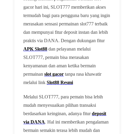
gacor hari ini, SLOT777 memberikan akses
termudah bagi para pengguna baru yang ingin
merasakan sensasi permainan slot777 terbaik
dan mempunyai fitur deposit instan dan lebih
praktis via DANA. Dengan dukungan fitur
APK Slot88
dan pelayanan melalui
SLOT777, pemain bisa merasakan
kenyamanan dan aman ketika bermain
permainan
slot gacor
tanpa rasa khawatir
melalui link
Slot88 Resmi
Melalui SLOT777, para pemain bisa lebih
mudah menyesuaikan pilihan transaksi
berdasarkan keinginan, adanya fitur
deposit
via DANA
. Hal ini memberikan pengalaman
bermain semakin terasa lebih mudah dan