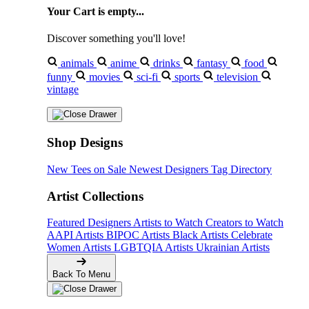
Your Cart is empty...
Discover something you'll love!
animals
anime
drinks
fantasy
food
funny
movies
sci-fi
sports
television
vintage
Shop Designs
New Tees on Sale
Newest Designers
Tag Directory
Artist Collections
Featured Designers
Artists to Watch
Creators to Watch
AAPI Artists
BIPOC Artists
Black Artists
Celebrate
Women Artists
LGBTQIA Artists
Ukrainian Artists
Back To Menu