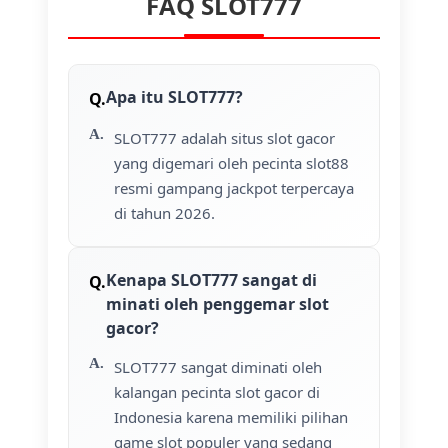
FAQ SLOT777
Apa itu SLOT777?
SLOT777 adalah situs slot gacor
yang digemari oleh pecinta slot88
resmi gampang jackpot terpercaya
di tahun 2026.
Kenapa SLOT777 sangat di
minati oleh penggemar slot
gacor?
SLOT777 sangat diminati oleh
kalangan pecinta slot gacor di
Indonesia karena memiliki pilihan
game slot populer yang sedang