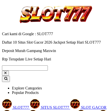
Cari kami di Google : SLOT777
Daftar 10 Situs Slot Gacor 2026 Jackpot Setiap Hari SLOT777
Deposit Murah Gampang Maxwin
Rtp Terupdate Live Setiap Hari
Explore Categories
Popular Products
SLOT777
SITUS SLOT777
SLOT GACOR