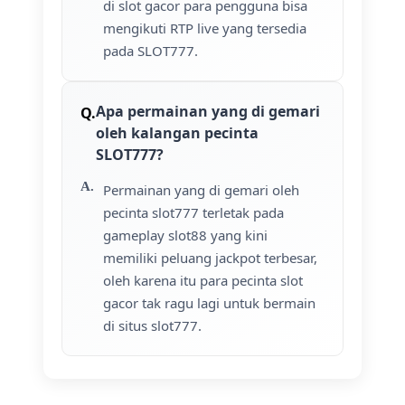
di slot gacor para pengguna bisa
mengikuti RTP live yang tersedia
pada SLOT777.
Apa permainan yang di gemari
oleh kalangan pecinta
SLOT777?
Permainan yang di gemari oleh
pecinta slot777 terletak pada
gameplay slot88 yang kini
memiliki peluang jackpot terbesar,
oleh karena itu para pecinta slot
gacor tak ragu lagi untuk bermain
di situs slot777.