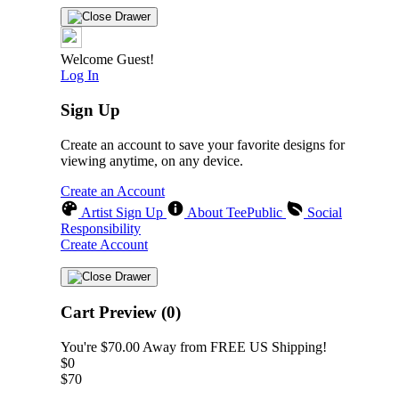
Welcome Guest!
Log In
Sign Up
Create an account to save your favorite designs for
viewing anytime, on any device.
Create an Account
Artist Sign Up
About TeePublic
Social
Responsibility
Create Account
Cart Preview (0)
You're
$70.00
Away from
FREE US Shipping!
$0
$70