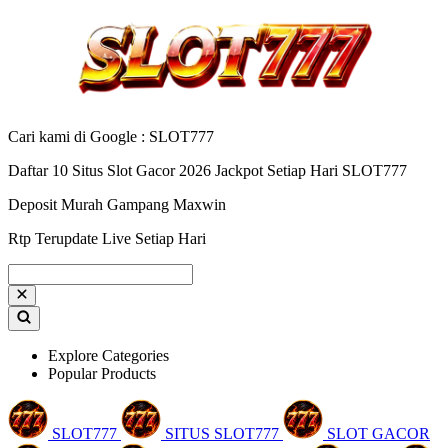
Cari kami di Google : SLOT777
Daftar 10 Situs Slot Gacor 2026 Jackpot Setiap Hari SLOT777
Deposit Murah Gampang Maxwin
Rtp Terupdate Live Setiap Hari
Explore Categories
Popular Products
SLOT777
SITUS SLOT777
SLOT GACOR