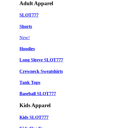
Adult Apparel
SLOT777
Shorts
New!
Hoodies
Long Sleeve SLOT777
Crewneck Sweatshirts
Tank Tops
Baseball SLOT777
Kids Apparel
Kids SLOT777