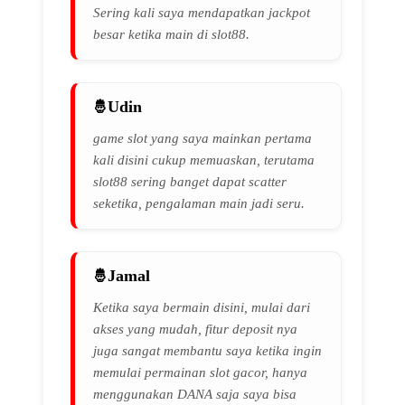
Sering kali saya mendapatkan jackpot
besar ketika main di slot88.
Udin
game slot yang saya mainkan pertama
kali disini cukup memuaskan, terutama
slot88 sering banget dapat scatter
seketika, pengalaman main jadi seru.
Jamal
Ketika saya bermain disini, mulai dari
akses yang mudah, fitur deposit nya
juga sangat membantu saya ketika ingin
memulai permainan slot gacor, hanya
menggunakan DANA saja saya bisa