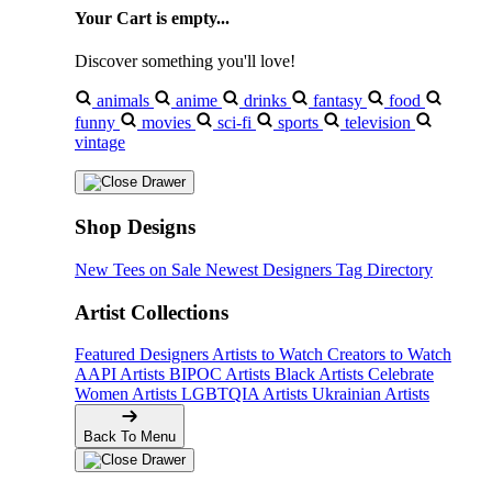
Your Cart is empty...
Discover something you'll love!
animals
anime
drinks
fantasy
food
funny
movies
sci-fi
sports
television
vintage
Shop Designs
New Tees on Sale
Newest Designers
Tag Directory
Artist Collections
Featured Designers
Artists to Watch
Creators to Watch
AAPI Artists
BIPOC Artists
Black Artists
Celebrate
Women Artists
LGBTQIA Artists
Ukrainian Artists
Back To Menu