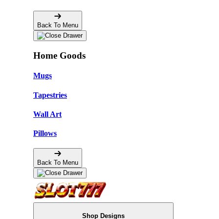
Back To Menu
Home Goods
Mugs
Tapestries
Wall Art
Pillows
Back To Menu
Shop Designs