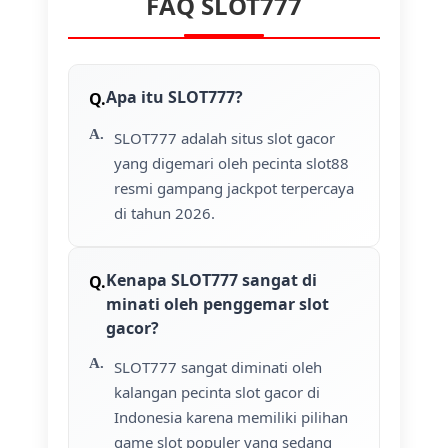
FAQ SLOT777
Apa itu SLOT777?
SLOT777 adalah situs slot gacor
yang digemari oleh pecinta slot88
resmi gampang jackpot terpercaya
di tahun 2026.
Kenapa SLOT777 sangat di
minati oleh penggemar slot
gacor?
SLOT777 sangat diminati oleh
kalangan pecinta slot gacor di
Indonesia karena memiliki pilihan
game slot populer yang sedang