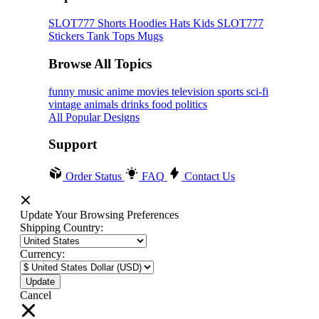
SLOT777
Shorts
Hoodies
Hats
Kids SLOT777
Stickers
Tank Tops
Mugs
Browse All Topics
funny
music
anime
movies
television
sports
sci-fi
vintage
animals
drinks
food
politics
All Popular Designs
Support
Order Status
FAQ
Contact Us
Update Your Browsing Preferences
Shipping Country:
Currency:
Cancel