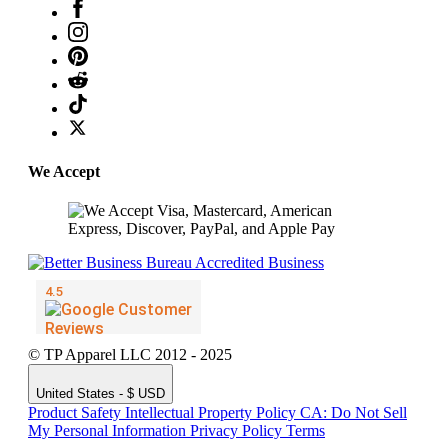
We Accept
© TP Apparel LLC 2012 - 2025
United States - $ USD
Product Safety
Intellectual Property Policy
CA: Do Not Sell
My Personal Information
Privacy Policy
Terms