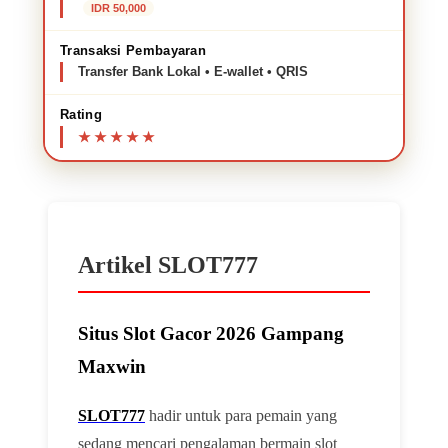
IDR 50,000
Transaksi Pembayaran
Transfer Bank Lokal • E-wallet • QRIS
Rating
Artikel SLOT777
Situs Slot Gacor 2026 Gampang
Maxwin
SLOT777
hadir untuk para pemain yang
sedang mencari pengalaman bermain slot