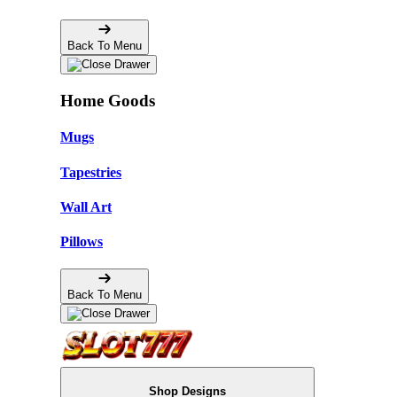
Back To Menu
Home Goods
Mugs
Tapestries
Wall Art
Pillows
Back To Menu
Shop Designs