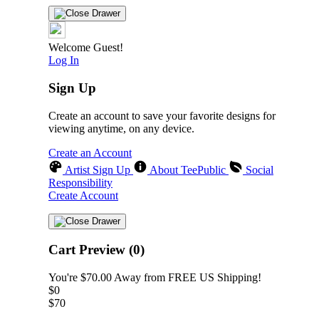
Welcome Guest!
Log In
Sign Up
Create an account to save your favorite designs for
viewing anytime, on any device.
Create an Account
Artist Sign Up
About TeePublic
Social
Responsibility
Create Account
Cart Preview (0)
You're
$70.00
Away from
FREE US Shipping!
$0
$70