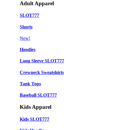
Adult Apparel
SLOT777
Shorts
New!
Hoodies
Long Sleeve SLOT777
Crewneck Sweatshirts
Tank Tops
Baseball SLOT777
Kids Apparel
Kids SLOT777