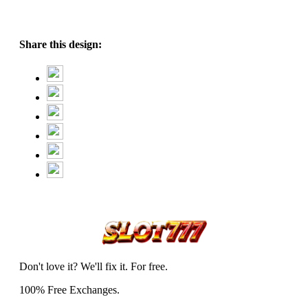
Share this design:
Don't love it? We'll fix it. For free.
100% Free Exchanges.