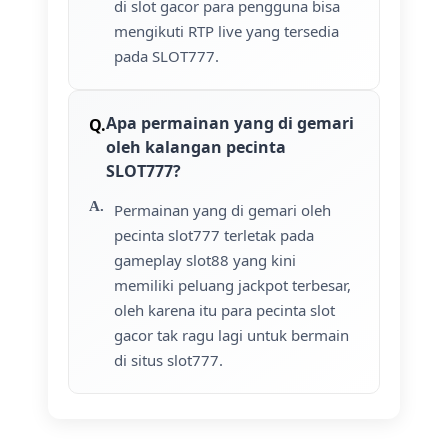
di slot gacor para pengguna bisa
mengikuti RTP live yang tersedia
pada SLOT777.
Apa permainan yang di gemari
oleh kalangan pecinta
SLOT777?
Permainan yang di gemari oleh
pecinta slot777 terletak pada
gameplay slot88 yang kini
memiliki peluang jackpot terbesar,
oleh karena itu para pecinta slot
gacor tak ragu lagi untuk bermain
di situs slot777.