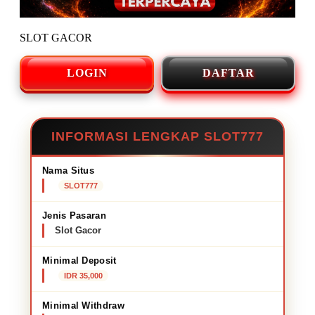
SLOT GACOR
LOGIN
DAFTAR
INFORMASI LENGKAP SLOT777
Nama Situs
SLOT777
Jenis Pasaran
Slot Gacor
Minimal Deposit
IDR 35,000
Minimal Withdraw