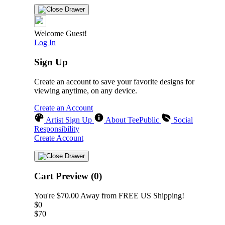
Welcome Guest!
Log In
Sign Up
Create an account to save your favorite designs for
viewing anytime, on any device.
Create an Account
Artist Sign Up
About TeePublic
Social
Responsibility
Create Account
Cart Preview (0)
You're
$70.00
Away from
FREE US Shipping!
$0
$70