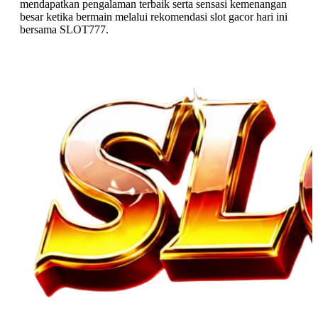
mendapatkan pengalaman terbaik serta sensasi kemenangan
besar ketika bermain melalui rekomendasi slot gacor hari ini
bersama SLOT777.