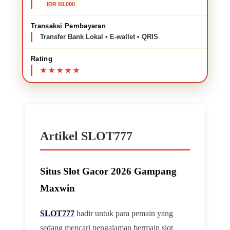
IDR 50,000
Transaksi Pembayaran
Transfer Bank Lokal • E-wallet • QRIS
Rating
Artikel SLOT777
Situs Slot Gacor 2026 Gampang
Maxwin
SLOT777
hadir untuk para pemain yang
sedang mencari pengalaman bermain slot