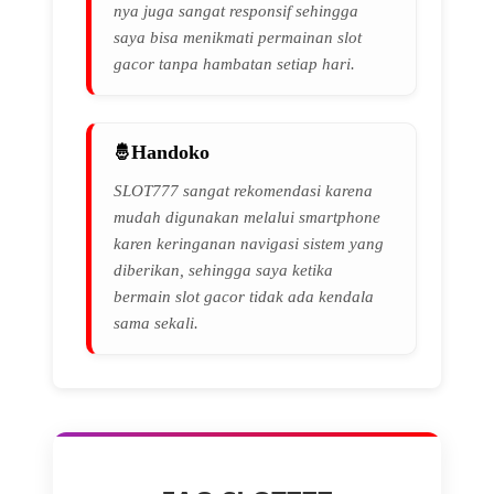
nya juga sangat responsif sehingga
saya bisa menikmati permainan slot
gacor tanpa hambatan setiap hari.
Handoko
SLOT777 sangat rekomendasi karena
mudah digunakan melalui smartphone
karen keringanan navigasi sistem yang
diberikan, sehingga saya ketika
bermain slot gacor tidak ada kendala
sama sekali.