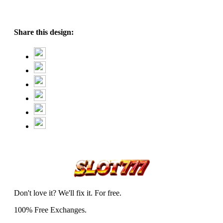
Share this design:
Don't love it? We'll fix it. For free.
100% Free Exchanges.