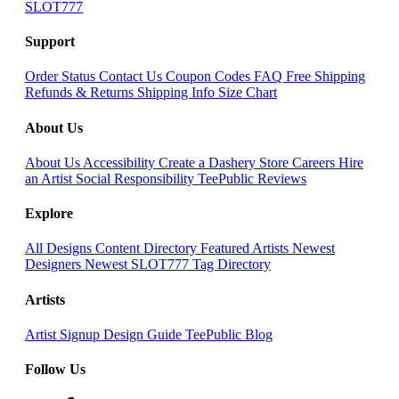
SLOT777
Support
Order Status
Contact Us
Coupon Codes
FAQ
Free Shipping
Refunds & Returns
Shipping Info
Size Chart
About Us
About Us
Accessibility
Create a Dashery Store
Careers
Hire
an Artist
Social Responsibility
TeePublic Reviews
Explore
All Designs
Content Directory
Featured Artists
Newest
Designers
Newest SLOT777
Tag Directory
Artists
Artist Signup
Design Guide
TeePublic Blog
Follow Us