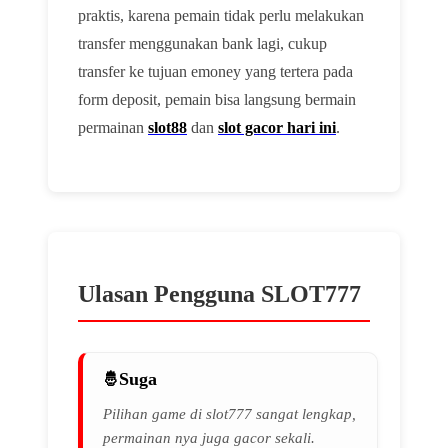
praktis, karena pemain tidak perlu melakukan
transfer menggunakan bank lagi, cukup
transfer ke tujuan emoney yang tertera pada
form deposit, pemain bisa langsung bermain
permainan
slot88
dan
slot gacor hari ini
.
Ulasan Pengguna SLOT777
Suga
Pilihan game di slot777 sangat lengkap,
permainan nya juga gacor sekali.