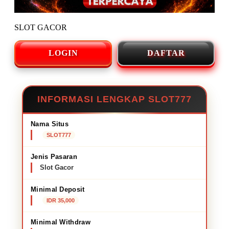
SLOT GACOR
LOGIN
DAFTAR
INFORMASI LENGKAP SLOT777
Nama Situs
SLOT777
Jenis Pasaran
Slot Gacor
Minimal Deposit
IDR 35,000
Minimal Withdraw