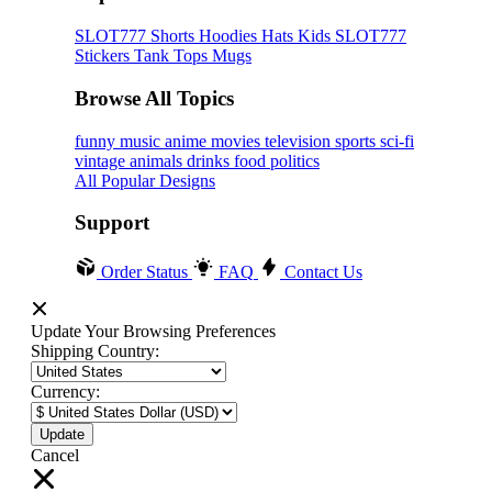
SLOT777
Shorts
Hoodies
Hats
Kids SLOT777
Stickers
Tank Tops
Mugs
Browse All Topics
funny
music
anime
movies
television
sports
sci-fi
vintage
animals
drinks
food
politics
All Popular Designs
Support
Order Status
FAQ
Contact Us
Update Your Browsing Preferences
Shipping Country:
Currency:
Cancel