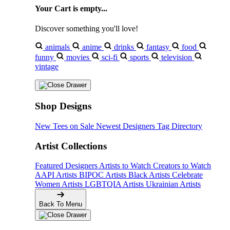
Your Cart is empty...
Discover something you'll love!
animals
anime
drinks
fantasy
food
funny
movies
sci-fi
sports
television
vintage
Shop Designs
New Tees on Sale
Newest Designers
Tag Directory
Artist Collections
Featured Designers
Artists to Watch
Creators to Watch
AAPI Artists
BIPOC Artists
Black Artists
Celebrate
Women Artists
LGBTQIA Artists
Ukrainian Artists
Back To Menu