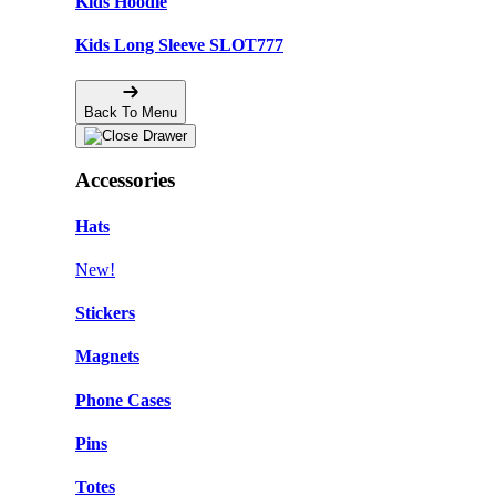
Kids Hoodie
Kids Long Sleeve SLOT777
Back To Menu
Accessories
Hats
New!
Stickers
Magnets
Phone Cases
Pins
Totes