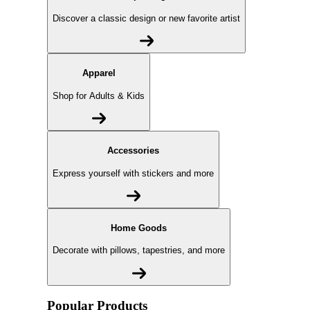
Discover a classic design or new favorite artist
Apparel
Shop for Adults & Kids
Accessories
Express yourself with stickers and more
Home Goods
Decorate with pillows, tapestries, and more
Popular Products