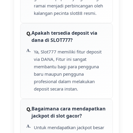
ramai menjadi perbincangan oleh
kalangan pecinta slot88 resmi.
Apakah tersedia deposit via
dana di SLOT777?
Ya, Slot777 memiliki fitur deposit
via DANA, Fitur ini sangat
membantu bagi para pengguna
baru maupun pengguna
profesional dalam melakukan
deposit secara instan.
Bagaimana cara mendapatkan
jackpot di slot gacor?
Untuk mendapatkan jackpot besar