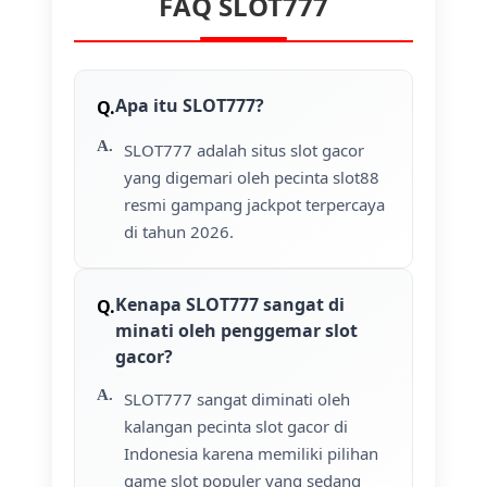
FAQ SLOT777
Apa itu SLOT777?
SLOT777 adalah situs slot gacor
yang digemari oleh pecinta slot88
resmi gampang jackpot terpercaya
di tahun 2026.
Kenapa SLOT777 sangat di
minati oleh penggemar slot
gacor?
SLOT777 sangat diminati oleh
kalangan pecinta slot gacor di
Indonesia karena memiliki pilihan
game slot populer yang sedang