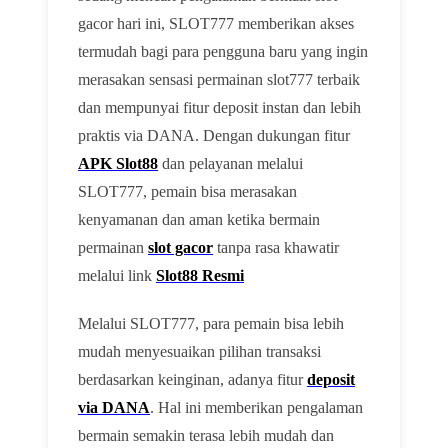
gacor hari ini, SLOT777 memberikan akses
termudah bagi para pengguna baru yang ingin
merasakan sensasi permainan slot777 terbaik
dan mempunyai fitur deposit instan dan lebih
praktis via DANA. Dengan dukungan fitur
APK Slot88
dan pelayanan melalui
SLOT777, pemain bisa merasakan
kenyamanan dan aman ketika bermain
permainan
slot gacor
tanpa rasa khawatir
melalui link
Slot88 Resmi
Melalui SLOT777, para pemain bisa lebih
mudah menyesuaikan pilihan transaksi
berdasarkan keinginan, adanya fitur
deposit
via DANA
. Hal ini memberikan pengalaman
bermain semakin terasa lebih mudah dan