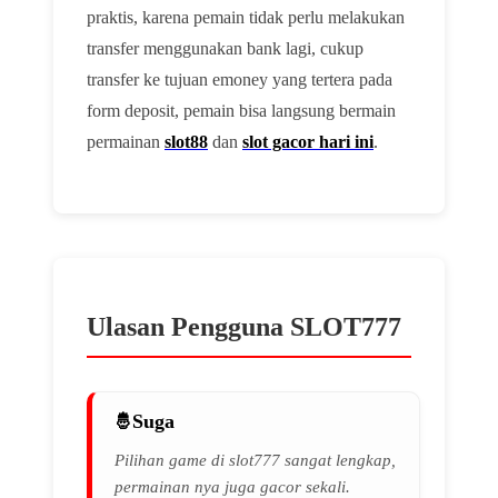
praktis, karena pemain tidak perlu melakukan
transfer menggunakan bank lagi, cukup
transfer ke tujuan emoney yang tertera pada
form deposit, pemain bisa langsung bermain
permainan
slot88
dan
slot gacor hari ini
.
Ulasan Pengguna SLOT777
Suga
Pilihan game di slot777 sangat lengkap,
permainan nya juga gacor sekali.