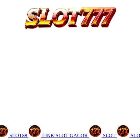
SLOT88
LINK SLOT GACOR
SLOT
SLO