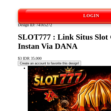
LOGIN
Design ID: 74165272
SLOT777 : Link Situs Slot
Instan Via DANA
$3
IDR 35.000
Create an account to favorite this design!