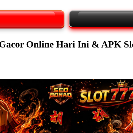
 Gacor Online Hari Ini & APK S