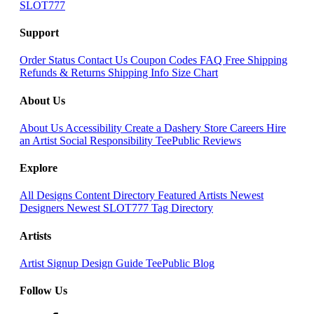
SLOT777
Support
Order Status
Contact Us
Coupon Codes
FAQ
Free Shipping
Refunds & Returns
Shipping Info
Size Chart
About Us
About Us
Accessibility
Create a Dashery Store
Careers
Hire
an Artist
Social Responsibility
TeePublic Reviews
Explore
All Designs
Content Directory
Featured Artists
Newest
Designers
Newest SLOT777
Tag Directory
Artists
Artist Signup
Design Guide
TeePublic Blog
Follow Us