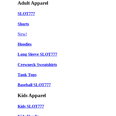
Adult Apparel
SLOT777
Shorts
New!
Hoodies
Long Sleeve SLOT777
Crewneck Sweatshirts
Tank Tops
Baseball SLOT777
Kids Apparel
Kids SLOT777