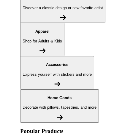
Discover a classic design or new favorite artist
Apparel
Shop for Adults & Kids
Accessories
Express yourself with stickers and more
Home Goods
Decorate with pillows, tapestries, and more
Popular Products