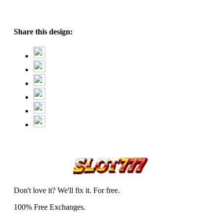
Share this design:
Don't love it? We'll fix it. For free.
100% Free Exchanges.