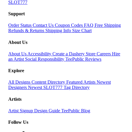
SLOT777
Support
Order Status
Contact Us
Coupon Codes
FAQ
Free Shipping
Refunds & Returns
Shipping Info
Size Chart
About Us
About Us
Accessibility
Create a Dashery Store
Careers
Hire
an Artist
Social Responsibility
TeePublic Reviews
Explore
All Designs
Content Directory
Featured Artists
Newest
Designers
Newest SLOT777
Tag Directory
Artists
Artist Signup
Design Guide
TeePublic Blog
Follow Us