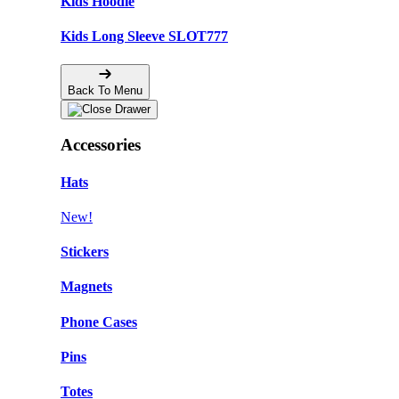
Kids Hoodie
Kids Long Sleeve SLOT777
Back To Menu
Accessories
Hats
New!
Stickers
Magnets
Phone Cases
Pins
Totes