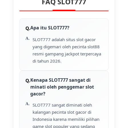
FAQ SLOT777
Apa itu SLOT777?
SLOT777 adalah situs slot gacor
yang digemari oleh pecinta slot88
resmi gampang jackpot terpercaya
di tahun 2026.
Kenapa SLOT777 sangat di
minati oleh penggemar slot
gacor?
SLOT777 sangat diminati oleh
kalangan pecinta slot gacor di
Indonesia karena memiliki pilihan
game slot populer yang sedang