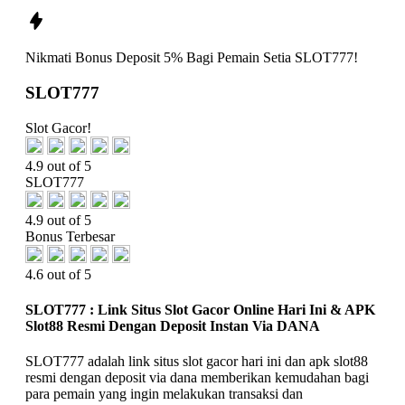
Nikmati
Bonus Deposit 5%
Bagi Pemain Setia
SLOT777!
SLOT777
Slot Gacor!
4.9 out of 5
SLOT777
4.9 out of 5
Bonus Terbesar
4.6 out of 5
SLOT777 : Link Situs Slot Gacor Online Hari Ini & APK
Slot88 Resmi Dengan Deposit Instan Via DANA
SLOT777 adalah link situs slot gacor hari ini dan apk slot88
resmi dengan deposit via dana memberikan kemudahan bagi
para pemain yang ingin melakukan transaksi dan