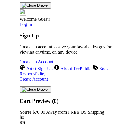
Welcome Guest!
Log In
Sign Up
Create an account to save your favorite designs for
viewing anytime, on any device.
Create an Account
Artist Sign Up
About TeePublic
Social
Responsibility
Create Account
Cart Preview (0)
You're
$70.00
Away from
FREE US Shipping!
$0
$70