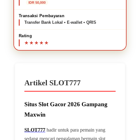
IDR 50,000
Transaksi Pembayaran
Transfer Bank Lokal • E-wallet • QRIS
Rating
Artikel SLOT777
Situs Slot Gacor 2026 Gampang
Maxwin
SLOT777
hadir untuk para pemain yang
sedang mencari pengalaman bermain slot