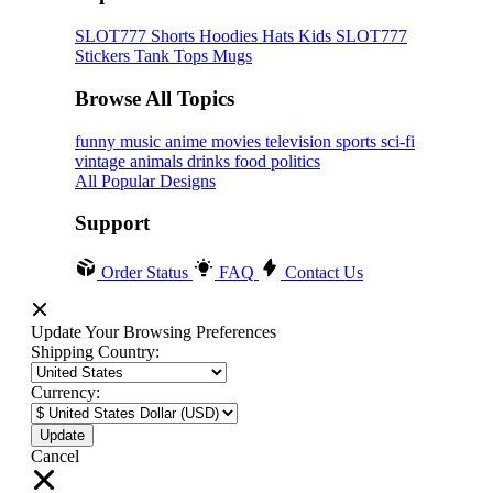
SLOT777
Shorts
Hoodies
Hats
Kids SLOT777
Stickers
Tank Tops
Mugs
Browse All Topics
funny
music
anime
movies
television
sports
sci-fi
vintage
animals
drinks
food
politics
All Popular Designs
Support
Order Status
FAQ
Contact Us
Update Your Browsing Preferences
Shipping Country:
Currency:
Cancel