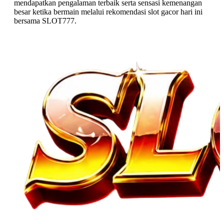
mendapatkan pengalaman terbaik serta sensasi kemenangan
besar ketika bermain melalui rekomendasi slot gacor hari ini
bersama SLOT777.