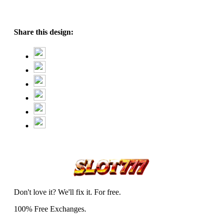
Share this design:
Don't love it? We'll fix it. For free.
100% Free Exchanges.