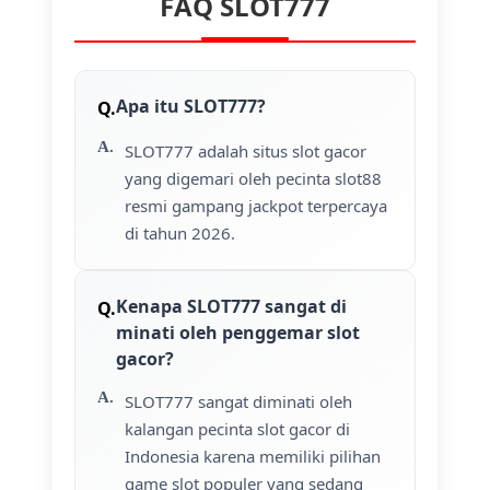
FAQ SLOT777
Apa itu SLOT777?
SLOT777 adalah situs slot gacor
yang digemari oleh pecinta slot88
resmi gampang jackpot terpercaya
di tahun 2026.
Kenapa SLOT777 sangat di
minati oleh penggemar slot
gacor?
SLOT777 sangat diminati oleh
kalangan pecinta slot gacor di
Indonesia karena memiliki pilihan
game slot populer yang sedang