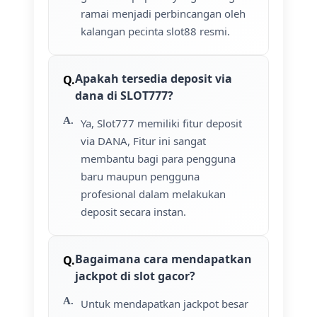
ramai menjadi perbincangan oleh
kalangan pecinta slot88 resmi.
Apakah tersedia deposit via
dana di SLOT777?
Ya, Slot777 memiliki fitur deposit
via DANA, Fitur ini sangat
membantu bagi para pengguna
baru maupun pengguna
profesional dalam melakukan
deposit secara instan.
Bagaimana cara mendapatkan
jackpot di slot gacor?
Untuk mendapatkan jackpot besar