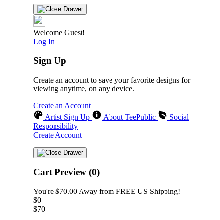
Welcome Guest!
Log In
Sign Up
Create an account to save your favorite designs for
viewing anytime, on any device.
Create an Account
Artist Sign Up
About TeePublic
Social
Responsibility
Create Account
Cart Preview (0)
You're
$70.00
Away from
FREE US Shipping!
$0
$70