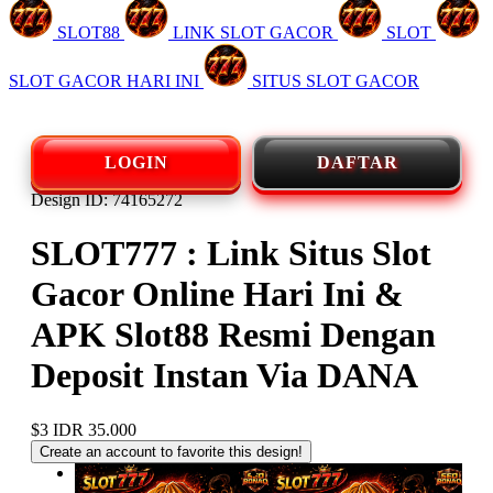
SLOT88
LINK SLOT GACOR
SLOT
SLOT GACOR HARI INI
SITUS SLOT GACOR
LOGIN
DAFTAR
Design ID: 74165272
SLOT777 : Link Situs Slot
Gacor Online Hari Ini &
APK Slot88 Resmi Dengan
Deposit Instan Via DANA
$3
IDR 35.000
Create an account to favorite this design!