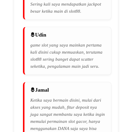
Sering kali saya mendapatkan jackpot
besar ketika main di slot88.
Udin
game slot yang saya mainkan pertama
kali disini cukup memuaskan, terutama
slot88 sering banget dapat scatter
seketika, pengalaman main jadi seru.
Jamal
Ketika saya bermain disini, mulai dari
akses yang mudah, fitur deposit nya
juga sangat membantu saya ketika ingin
memulai permainan slot gacor, hanya
menggunakan DANA saja saya bisa