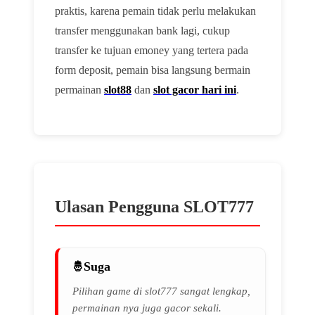
praktis, karena pemain tidak perlu melakukan
transfer menggunakan bank lagi, cukup
transfer ke tujuan emoney yang tertera pada
form deposit, pemain bisa langsung bermain
permainan
slot88
dan
slot gacor hari ini
.
Ulasan Pengguna SLOT777
Suga
Pilihan game di slot777 sangat lengkap,
permainan nya juga gacor sekali.