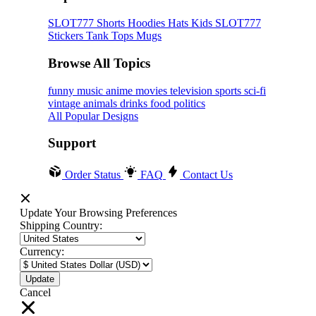
SLOT777
Shorts
Hoodies
Hats
Kids SLOT777
Stickers
Tank Tops
Mugs
Browse All Topics
funny
music
anime
movies
television
sports
sci-fi
vintage
animals
drinks
food
politics
All Popular Designs
Support
Order Status
FAQ
Contact Us
Update Your Browsing Preferences
Shipping Country:
Currency:
Cancel