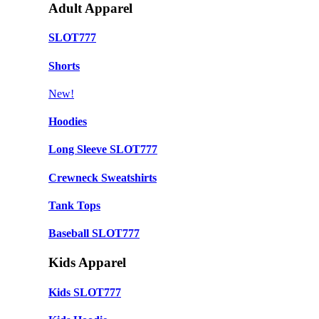
Adult Apparel
SLOT777
Shorts
New!
Hoodies
Long Sleeve SLOT777
Crewneck Sweatshirts
Tank Tops
Baseball SLOT777
Kids Apparel
Kids SLOT777