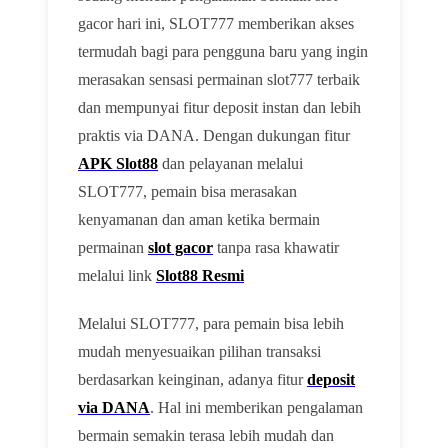
gacor hari ini, SLOT777 memberikan akses
termudah bagi para pengguna baru yang ingin
merasakan sensasi permainan slot777 terbaik
dan mempunyai fitur deposit instan dan lebih
praktis via DANA. Dengan dukungan fitur
APK Slot88
dan pelayanan melalui
SLOT777, pemain bisa merasakan
kenyamanan dan aman ketika bermain
permainan
slot gacor
tanpa rasa khawatir
melalui link
Slot88 Resmi
Melalui SLOT777, para pemain bisa lebih
mudah menyesuaikan pilihan transaksi
berdasarkan keinginan, adanya fitur
deposit
via DANA
. Hal ini memberikan pengalaman
bermain semakin terasa lebih mudah dan