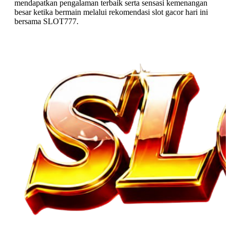
mendapatkan pengalaman terbaik serta sensasi kemenangan
besar ketika bermain melalui rekomendasi slot gacor hari ini
bersama SLOT777.