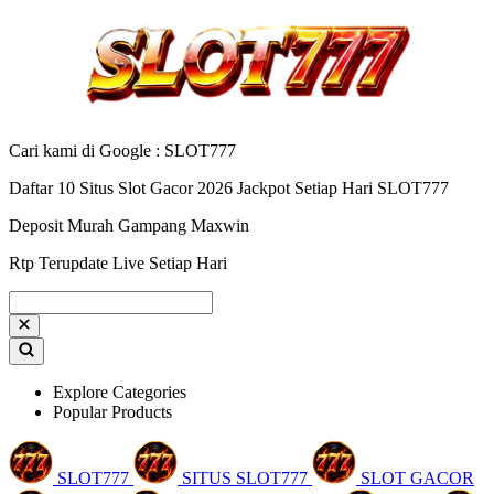
Cari kami di Google : SLOT777
Daftar 10 Situs Slot Gacor 2026 Jackpot Setiap Hari SLOT777
Deposit Murah Gampang Maxwin
Rtp Terupdate Live Setiap Hari
Explore Categories
Popular Products
SLOT777
SITUS SLOT777
SLOT GACOR