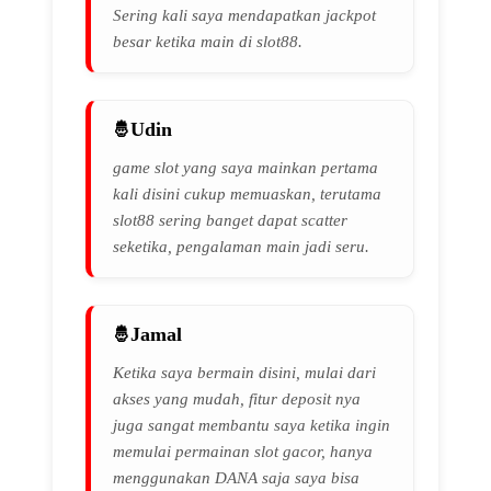
Sering kali saya mendapatkan jackpot
besar ketika main di slot88.
Udin
game slot yang saya mainkan pertama
kali disini cukup memuaskan, terutama
slot88 sering banget dapat scatter
seketika, pengalaman main jadi seru.
Jamal
Ketika saya bermain disini, mulai dari
akses yang mudah, fitur deposit nya
juga sangat membantu saya ketika ingin
memulai permainan slot gacor, hanya
menggunakan DANA saja saya bisa