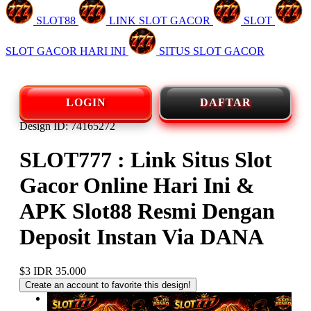
SLOT88
LINK SLOT GACOR
SLOT
SLOT GACOR HARI INI
SITUS SLOT GACOR
LOGIN
DAFTAR
Design ID: 74165272
SLOT777 : Link Situs Slot
Gacor Online Hari Ini &
APK Slot88 Resmi Dengan
Deposit Instan Via DANA
$3
IDR 35.000
Create an account to favorite this design!