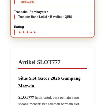
IDR 50,000
Transaksi Pembayaran
Transfer Bank Lokal • E-wallet • QRIS
Rating
Artikel SLOT777
Situs Slot Gacor 2026 Gampang
Maxwin
SLOT777
hadir untuk para pemain yang
sedang mencari pengalaman bermain slot