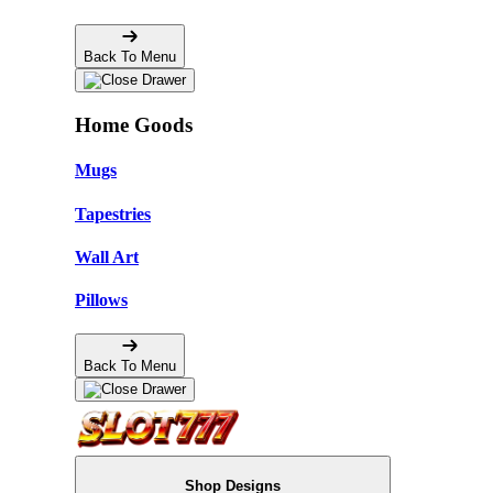
Back To Menu
Home Goods
Mugs
Tapestries
Wall Art
Pillows
Back To Menu
Shop Designs