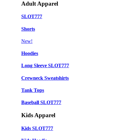
Adult Apparel
SLOT777
Shorts
New!
Hoodies
Long Sleeve SLOT777
Crewneck Sweatshirts
Tank Tops
Baseball SLOT777
Kids Apparel
Kids SLOT777