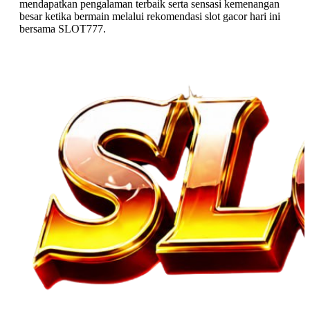
mendapatkan pengalaman terbaik serta sensasi kemenangan
besar ketika bermain melalui rekomendasi slot gacor hari ini
bersama SLOT777.