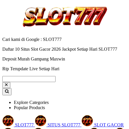
Cari kami di Google : SLOT777
Daftar 10 Situs Slot Gacor 2026 Jackpot Setiap Hari SLOT777
Deposit Murah Gampang Maxwin
Rtp Terupdate Live Setiap Hari
Explore Categories
Popular Products
SLOT777
SITUS SLOT777
SLOT GACOR