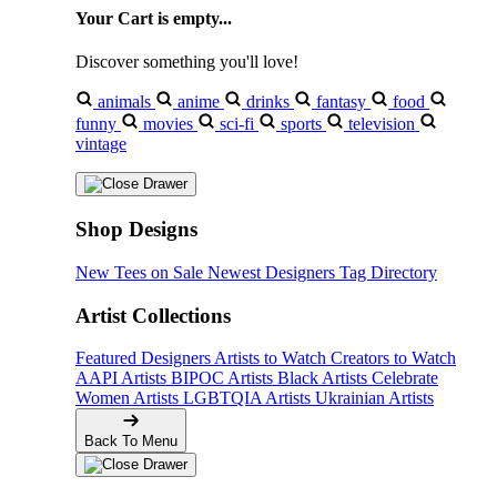
Your Cart is empty...
Discover something you'll love!
animals
anime
drinks
fantasy
food
funny
movies
sci-fi
sports
television
vintage
Shop Designs
New Tees on Sale
Newest Designers
Tag Directory
Artist Collections
Featured Designers
Artists to Watch
Creators to Watch
AAPI Artists
BIPOC Artists
Black Artists
Celebrate
Women Artists
LGBTQIA Artists
Ukrainian Artists
Back To Menu