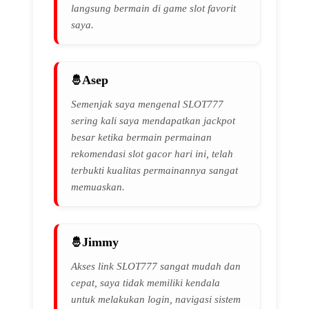
langsung bermain di game slot favorit
saya.
Asep
Semenjak saya mengenal SLOT777
sering kali saya mendapatkan jackpot
besar ketika bermain permainan
rekomendasi slot gacor hari ini, telah
terbukti kualitas permainannya sangat
memuaskan.
Jimmy
Akses link SLOT777 sangat mudah dan
cepat, saya tidak memiliki kendala
untuk melakukan login, navigasi sistem