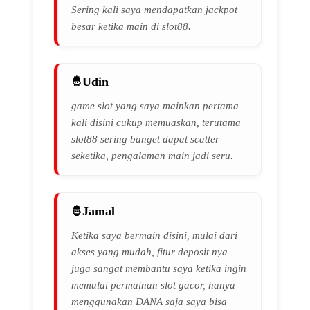
Sering kali saya mendapatkan jackpot
besar ketika main di slot88.
Udin
game slot yang saya mainkan pertama
kali disini cukup memuaskan, terutama
slot88 sering banget dapat scatter
seketika, pengalaman main jadi seru.
Jamal
Ketika saya bermain disini, mulai dari
akses yang mudah, fitur deposit nya
juga sangat membantu saya ketika ingin
memulai permainan slot gacor, hanya
menggunakan DANA saja saya bisa