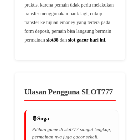
praktis, karena pemain tidak perlu melakukan
transfer menggunakan bank lagi, cukup
transfer ke tujuan emoney yang tertera pada
form deposit, pemain bisa langsung bermain
permainan
slot88
dan
slot gacor hari ini
.
Ulasan Pengguna SLOT777
Suga
Pilihan game di slot777 sangat lengkap,
permainan nya juga gacor sekali.