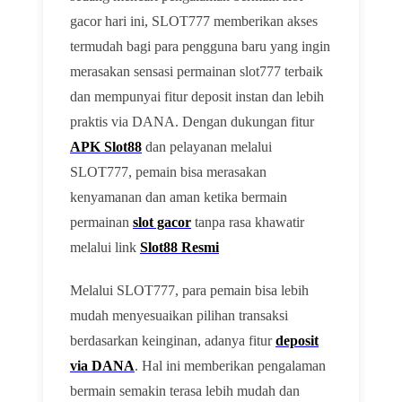
gacor hari ini, SLOT777 memberikan akses
termudah bagi para pengguna baru yang ingin
merasakan sensasi permainan slot777 terbaik
dan mempunyai fitur deposit instan dan lebih
praktis via DANA. Dengan dukungan fitur
APK Slot88
dan pelayanan melalui
SLOT777, pemain bisa merasakan
kenyamanan dan aman ketika bermain
permainan
slot gacor
tanpa rasa khawatir
melalui link
Slot88 Resmi
Melalui SLOT777, para pemain bisa lebih
mudah menyesuaikan pilihan transaksi
berdasarkan keinginan, adanya fitur
deposit
via DANA
. Hal ini memberikan pengalaman
bermain semakin terasa lebih mudah dan