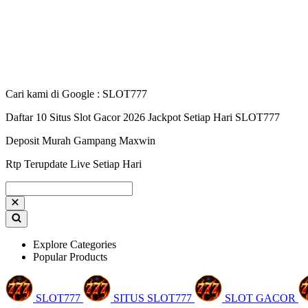
Cari kami di Google : SLOT777
Daftar 10 Situs Slot Gacor 2026 Jackpot Setiap Hari SLOT777
Deposit Murah Gampang Maxwin
Rtp Terupdate Live Setiap Hari
Explore Categories
Popular Products
SLOT777
SITUS SLOT777
SLOT GACOR