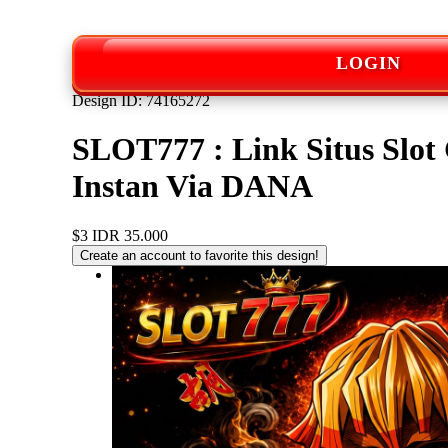
LOGIN
Design ID: 74165272
SLOT777 : Link Situs Slot
Instan Via DANA
$3
IDR 35.000
Create an account to favorite this design!