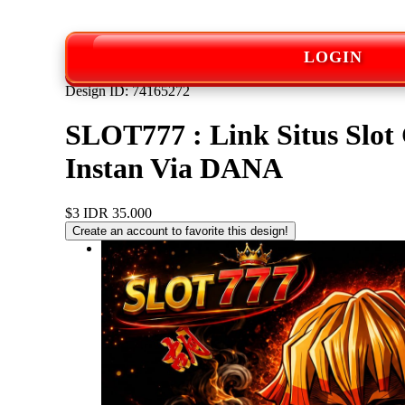
LOGIN
Design ID: 74165272
SLOT777 : Link Situs Slot
Instan Via DANA
$3
IDR 35.000
Create an account to favorite this design!