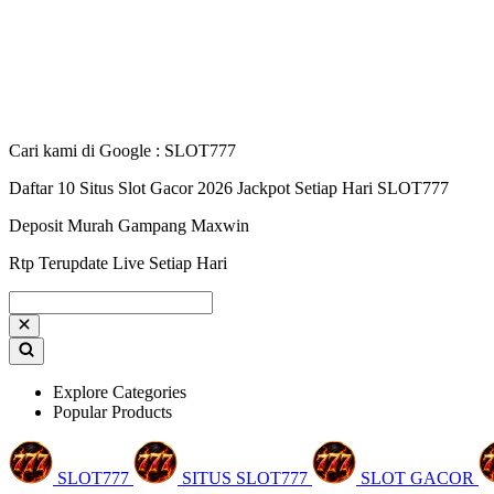
Cari kami di Google : SLOT777
Daftar 10 Situs Slot Gacor 2026 Jackpot Setiap Hari SLOT777
Deposit Murah Gampang Maxwin
Rtp Terupdate Live Setiap Hari
Explore Categories
Popular Products
SLOT777
SITUS SLOT777
SLOT GACOR