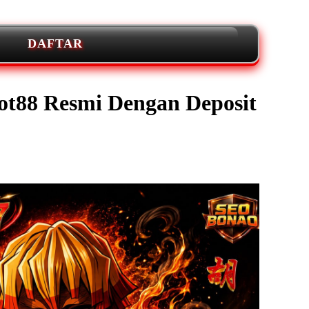
DAFTAR
lot88 Resmi Dengan Deposit