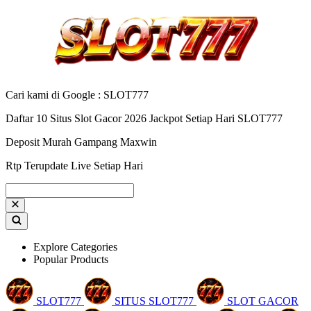
Cari kami di Google : SLOT777
Daftar 10 Situs Slot Gacor 2026 Jackpot Setiap Hari SLOT777
Deposit Murah Gampang Maxwin
Rtp Terupdate Live Setiap Hari
Explore Categories
Popular Products
SLOT777
SITUS SLOT777
SLOT GACOR