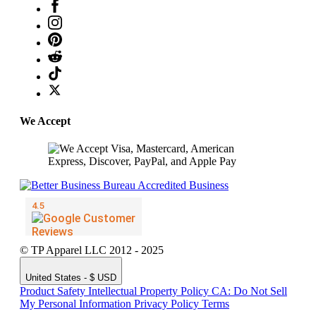
We Accept
© TP Apparel LLC 2012 - 2025
United States - $ USD
Product Safety
Intellectual Property Policy
CA: Do Not Sell
My Personal Information
Privacy Policy
Terms