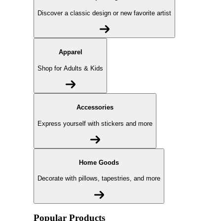
Discover a classic design or new favorite artist
Apparel
Shop for Adults & Kids
Accessories
Express yourself with stickers and more
Home Goods
Decorate with pillows, tapestries, and more
Popular Products