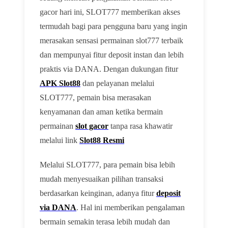
gacor hari ini, SLOT777 memberikan akses
termudah bagi para pengguna baru yang ingin
merasakan sensasi permainan slot777 terbaik
dan mempunyai fitur deposit instan dan lebih
praktis via DANA. Dengan dukungan fitur
APK Slot88
dan pelayanan melalui
SLOT777, pemain bisa merasakan
kenyamanan dan aman ketika bermain
permainan
slot gacor
tanpa rasa khawatir
melalui link
Slot88 Resmi
Melalui SLOT777, para pemain bisa lebih
mudah menyesuaikan pilihan transaksi
berdasarkan keinginan, adanya fitur
deposit
via DANA
. Hal ini memberikan pengalaman
bermain semakin terasa lebih mudah dan