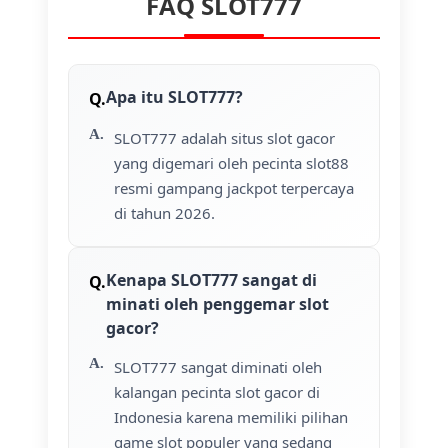
FAQ SLOT777
Apa itu SLOT777?
SLOT777 adalah situs slot gacor
yang digemari oleh pecinta slot88
resmi gampang jackpot terpercaya
di tahun 2026.
Kenapa SLOT777 sangat di
minati oleh penggemar slot
gacor?
SLOT777 sangat diminati oleh
kalangan pecinta slot gacor di
Indonesia karena memiliki pilihan
game slot populer yang sedang