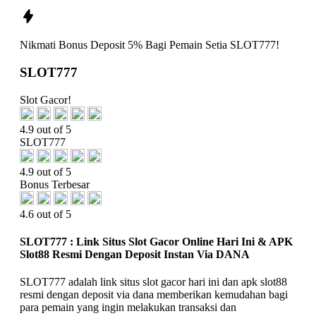
Nikmati
Bonus Deposit 5%
Bagi Pemain Setia
SLOT777!
SLOT777
Slot Gacor!
4.9 out of 5
SLOT777
4.9 out of 5
Bonus Terbesar
4.6 out of 5
SLOT777 : Link Situs Slot Gacor Online Hari Ini & APK
Slot88 Resmi Dengan Deposit Instan Via DANA
SLOT777 adalah link situs slot gacor hari ini dan apk slot88
resmi dengan deposit via dana memberikan kemudahan bagi
para pemain yang ingin melakukan transaksi dan