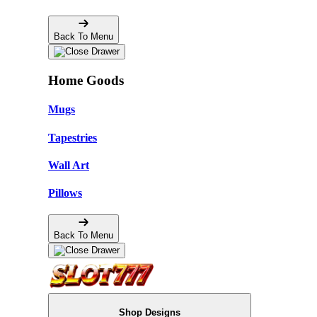
Back To Menu
Home Goods
Mugs
Tapestries
Wall Art
Pillows
Back To Menu
Shop Designs