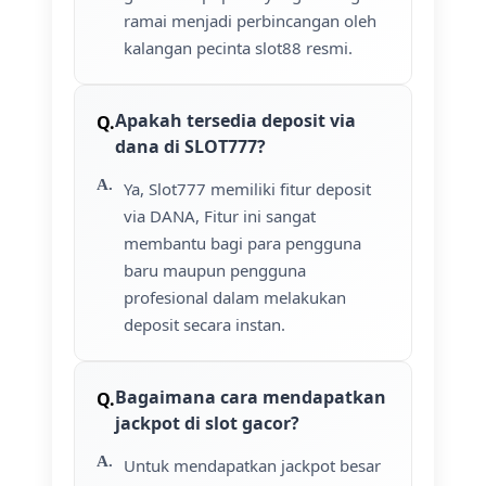
ramai menjadi perbincangan oleh
kalangan pecinta slot88 resmi.
Apakah tersedia deposit via
dana di SLOT777?
Ya, Slot777 memiliki fitur deposit
via DANA, Fitur ini sangat
membantu bagi para pengguna
baru maupun pengguna
profesional dalam melakukan
deposit secara instan.
Bagaimana cara mendapatkan
jackpot di slot gacor?
Untuk mendapatkan jackpot besar