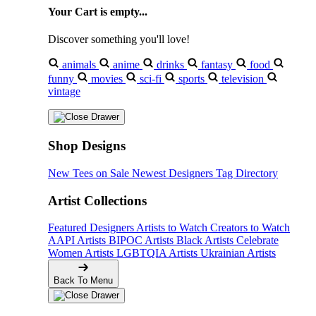
Your Cart is empty...
Discover something you'll love!
animals
anime
drinks
fantasy
food
funny
movies
sci-fi
sports
television
vintage
Shop Designs
New Tees on Sale
Newest Designers
Tag Directory
Artist Collections
Featured Designers
Artists to Watch
Creators to Watch
AAPI Artists
BIPOC Artists
Black Artists
Celebrate
Women Artists
LGBTQIA Artists
Ukrainian Artists
Back To Menu