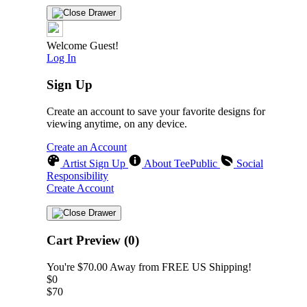
Welcome Guest!
Log In
Sign Up
Create an account to save your favorite designs for
viewing anytime, on any device.
Create an Account
Artist Sign Up
About TeePublic
Social
Responsibility
Create Account
Cart Preview (0)
You're
$70.00
Away from
FREE US Shipping!
$0
$70