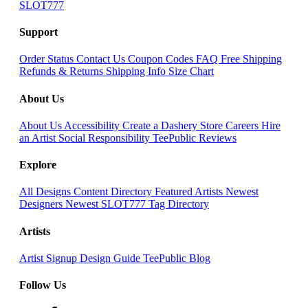
SLOT777
Support
Order Status
Contact Us
Coupon Codes
FAQ
Free Shipping
Refunds & Returns
Shipping Info
Size Chart
About Us
About Us
Accessibility
Create a Dashery Store
Careers
Hire
an Artist
Social Responsibility
TeePublic Reviews
Explore
All Designs
Content Directory
Featured Artists
Newest
Designers
Newest SLOT777
Tag Directory
Artists
Artist Signup
Design Guide
TeePublic Blog
Follow Us