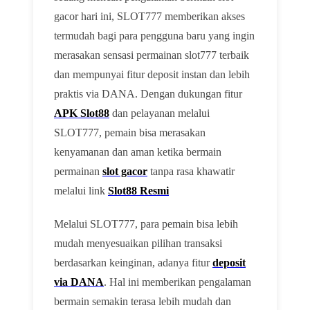
gacor hari ini, SLOT777 memberikan akses
termudah bagi para pengguna baru yang ingin
merasakan sensasi permainan slot777 terbaik
dan mempunyai fitur deposit instan dan lebih
praktis via DANA. Dengan dukungan fitur
APK Slot88
dan pelayanan melalui
SLOT777, pemain bisa merasakan
kenyamanan dan aman ketika bermain
permainan
slot gacor
tanpa rasa khawatir
melalui link
Slot88 Resmi
Melalui SLOT777, para pemain bisa lebih
mudah menyesuaikan pilihan transaksi
berdasarkan keinginan, adanya fitur
deposit
via DANA
. Hal ini memberikan pengalaman
bermain semakin terasa lebih mudah dan