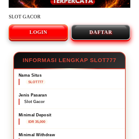
SLOT GACOR
LOGIN
DAFTAR
INFORMASI LENGKAP SLOT777
Nama Situs
SLOT777
Jenis Pasaran
Slot Gacor
Minimal Deposit
IDR 35,000
Minimal Withdraw