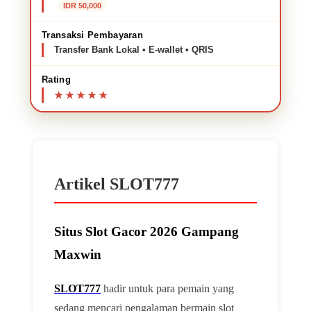
IDR 50,000
Transaksi Pembayaran
Transfer Bank Lokal • E-wallet • QRIS
Rating
Artikel SLOT777
Situs Slot Gacor 2026 Gampang
Maxwin
SLOT777
hadir untuk para pemain yang
sedang mencari pengalaman bermain slot