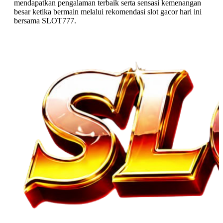
mendapatkan pengalaman terbaik serta sensasi kemenangan
besar ketika bermain melalui rekomendasi slot gacor hari ini
bersama SLOT777.