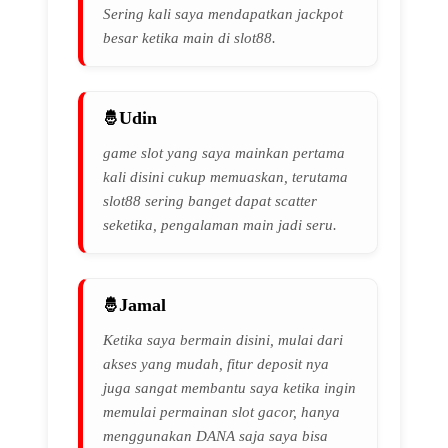
Sering kali saya mendapatkan jackpot
besar ketika main di slot88.
Udin
game slot yang saya mainkan pertama
kali disini cukup memuaskan, terutama
slot88 sering banget dapat scatter
seketika, pengalaman main jadi seru.
Jamal
Ketika saya bermain disini, mulai dari
akses yang mudah, fitur deposit nya
juga sangat membantu saya ketika ingin
memulai permainan slot gacor, hanya
menggunakan DANA saja saya bisa