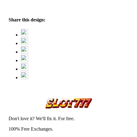
Share this design:
Don't love it? We'll fix it. For free.
100% Free Exchanges.