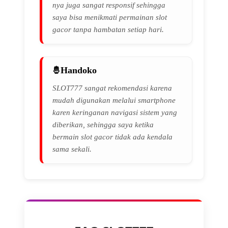
nya juga sangat responsif sehingga
saya bisa menikmati permainan slot
gacor tanpa hambatan setiap hari.
Handoko
SLOT777 sangat rekomendasi karena
mudah digunakan melalui smartphone
karen keringanan navigasi sistem yang
diberikan, sehingga saya ketika
bermain slot gacor tidak ada kendala
sama sekali.