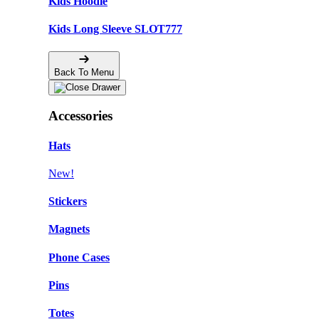
Kids Hoodie
Kids Long Sleeve SLOT777
Back To Menu
Accessories
Hats
New!
Stickers
Magnets
Phone Cases
Pins
Totes