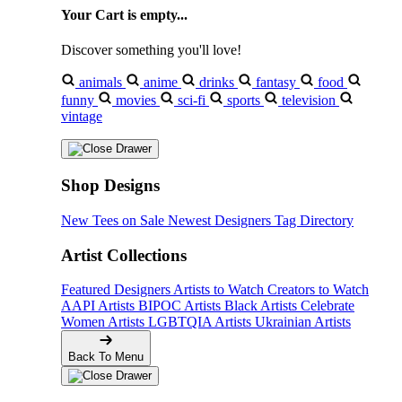
Your Cart is empty...
Discover something you'll love!
animals
anime
drinks
fantasy
food
funny
movies
sci-fi
sports
television
vintage
Shop Designs
New Tees on Sale
Newest Designers
Tag Directory
Artist Collections
Featured Designers
Artists to Watch
Creators to Watch
AAPI Artists
BIPOC Artists
Black Artists
Celebrate
Women Artists
LGBTQIA Artists
Ukrainian Artists
Back To Menu