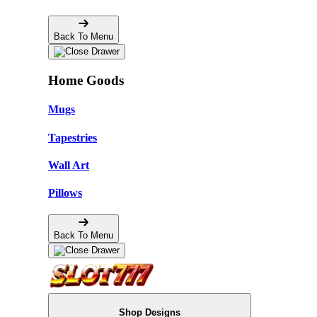
Back To Menu
Home Goods
Mugs
Tapestries
Wall Art
Pillows
Back To Menu
Shop Designs