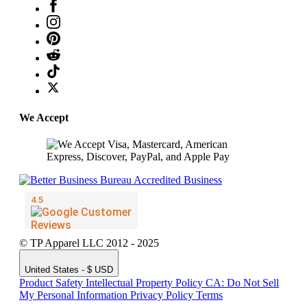
We Accept
© TP Apparel LLC 2012 - 2025
United States - $ USD
Product Safety
Intellectual Property Policy
CA: Do Not Sell
My Personal Information
Privacy Policy
Terms