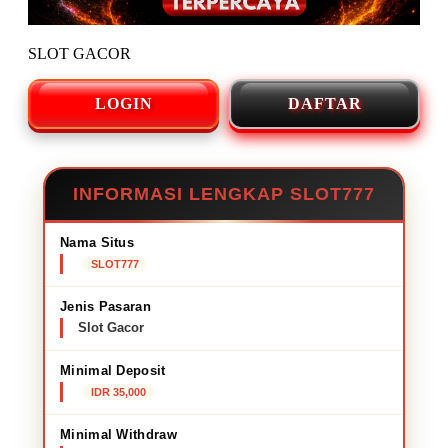
SLOT GACOR
LOGIN
DAFTAR
INFORMASI LENGKAP SLOT777
Nama Situs
SLOT777
Jenis Pasaran
Slot Gacor
Minimal Deposit
IDR 35,000
Minimal Withdraw