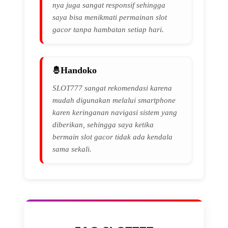
nya juga sangat responsif sehingga
saya bisa menikmati permainan slot
gacor tanpa hambatan setiap hari.
Handoko
SLOT777 sangat rekomendasi karena
mudah digunakan melalui smartphone
karen keringanan navigasi sistem yang
diberikan, sehingga saya ketika
bermain slot gacor tidak ada kendala
sama sekali.