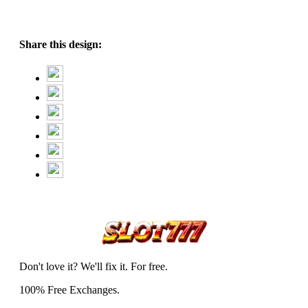
Share this design:
Don't love it? We'll fix it. For free.
100% Free Exchanges.