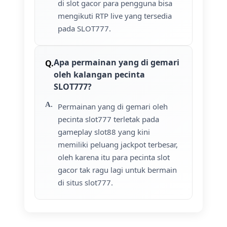
di slot gacor para pengguna bisa
mengikuti RTP live yang tersedia
pada SLOT777.
Apa permainan yang di gemari
oleh kalangan pecinta
SLOT777?
Permainan yang di gemari oleh
pecinta slot777 terletak pada
gameplay slot88 yang kini
memiliki peluang jackpot terbesar,
oleh karena itu para pecinta slot
gacor tak ragu lagi untuk bermain
di situs slot777.