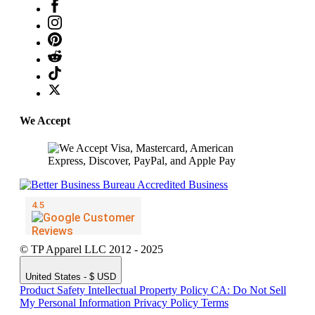
We Accept
© TP Apparel LLC 2012 - 2025
United States - $ USD
Product Safety
Intellectual Property Policy
CA: Do Not Sell
My Personal Information
Privacy Policy
Terms