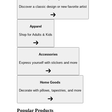
Discover a classic design or new favorite artist
Apparel
Shop for Adults & Kids
Accessories
Express yourself with stickers and more
Home Goods
Decorate with pillows, tapestries, and more
Popular Products