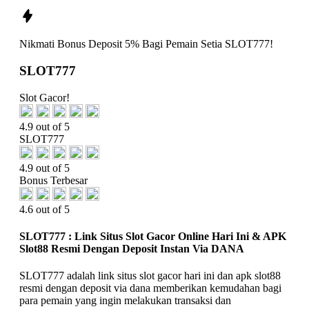
Nikmati
Bonus Deposit 5%
Bagi Pemain Setia
SLOT777!
SLOT777
Slot Gacor!
4.9 out of 5
SLOT777
4.9 out of 5
Bonus Terbesar
4.6 out of 5
SLOT777 : Link Situs Slot Gacor Online Hari Ini & APK
Slot88 Resmi Dengan Deposit Instan Via DANA
SLOT777 adalah link situs slot gacor hari ini dan apk slot88
resmi dengan deposit via dana memberikan kemudahan bagi
para pemain yang ingin melakukan transaksi dan