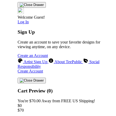
Welcome Guest!
Log In
Sign Up
Create an account to save your favorite designs for
viewing anytime, on any device.
Create an Account
Artist Sign Up
About TeePublic
Social
Responsibility
Create Account
Cart Preview (0)
You're
$70.00
Away from
FREE US Shipping!
$0
$70