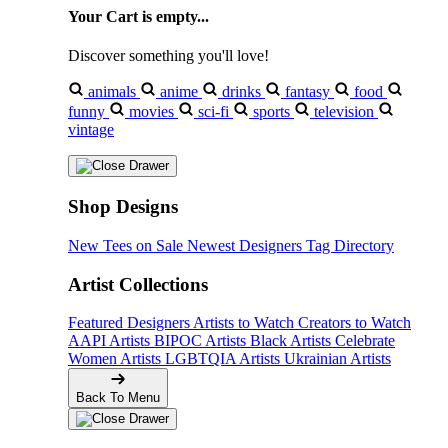
Your Cart is empty...
Discover something you'll love!
animals
anime
drinks
fantasy
food
funny
movies
sci-fi
sports
television
vintage
Shop Designs
New Tees on Sale
Newest Designers
Tag Directory
Artist Collections
Featured Designers
Artists to Watch
Creators to Watch
AAPI Artists
BIPOC Artists
Black Artists
Celebrate
Women Artists
LGBTQIA Artists
Ukrainian Artists
Back To Menu