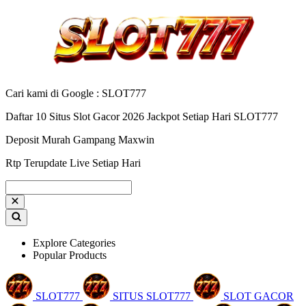
Cari kami di Google : SLOT777
Daftar 10 Situs Slot Gacor 2026 Jackpot Setiap Hari SLOT777
Deposit Murah Gampang Maxwin
Rtp Terupdate Live Setiap Hari
Explore Categories
Popular Products
SLOT777
SITUS SLOT777
SLOT GACOR