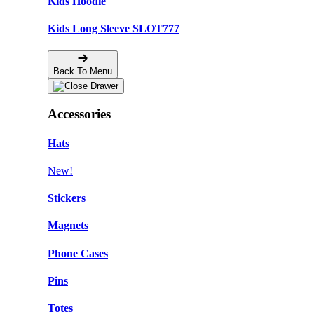
Kids Hoodie
Kids Long Sleeve SLOT777
Back To Menu
Accessories
Hats
New!
Stickers
Magnets
Phone Cases
Pins
Totes