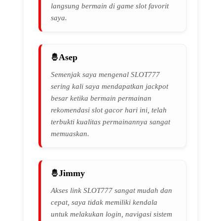
langsung bermain di game slot favorit
saya.
Asep
Semenjak saya mengenal SLOT777
sering kali saya mendapatkan jackpot
besar ketika bermain permainan
rekomendasi slot gacor hari ini, telah
terbukti kualitas permainannya sangat
memuaskan.
Jimmy
Akses link SLOT777 sangat mudah dan
cepat, saya tidak memiliki kendala
untuk melakukan login, navigasi sistem