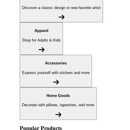
Discover a classic design or new favorite artist
Apparel
Shop for Adults & Kids
Accessories
Express yourself with stickers and more
Home Goods
Decorate with pillows, tapestries, and more
Popular Products