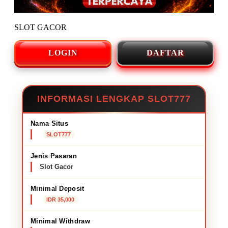
SLOT GACOR
LOGIN
DAFTAR
INFORMASI LENGKAP SLOT777
Nama Situs
SLOT777
Jenis Pasaran
Slot Gacor
Minimal Deposit
IDR 35,000
Minimal Withdraw