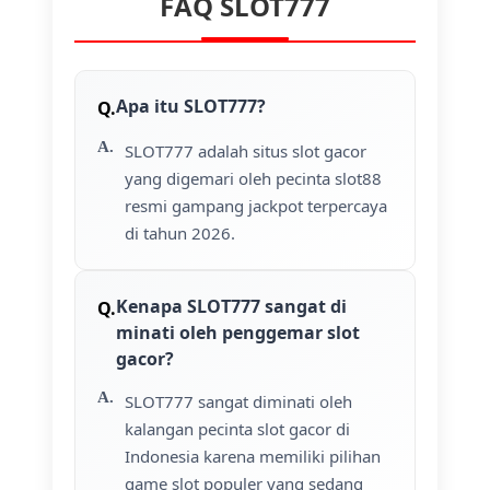
FAQ SLOT777
Apa itu SLOT777?
SLOT777 adalah situs slot gacor
yang digemari oleh pecinta slot88
resmi gampang jackpot terpercaya
di tahun 2026.
Kenapa SLOT777 sangat di
minati oleh penggemar slot
gacor?
SLOT777 sangat diminati oleh
kalangan pecinta slot gacor di
Indonesia karena memiliki pilihan
game slot populer yang sedang