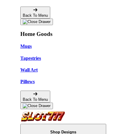
Back To Menu
Home Goods
Mugs
Tapestries
Wall Art
Pillows
Back To Menu
Shop Designs