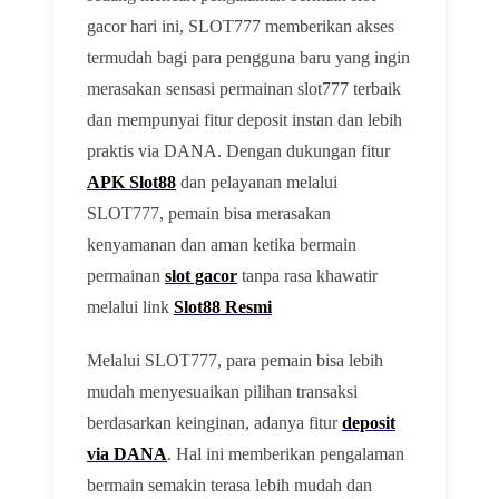
gacor hari ini, SLOT777 memberikan akses
termudah bagi para pengguna baru yang ingin
merasakan sensasi permainan slot777 terbaik
dan mempunyai fitur deposit instan dan lebih
praktis via DANA. Dengan dukungan fitur
APK Slot88
dan pelayanan melalui
SLOT777, pemain bisa merasakan
kenyamanan dan aman ketika bermain
permainan
slot gacor
tanpa rasa khawatir
melalui link
Slot88 Resmi
Melalui SLOT777, para pemain bisa lebih
mudah menyesuaikan pilihan transaksi
berdasarkan keinginan, adanya fitur
deposit
via DANA
. Hal ini memberikan pengalaman
bermain semakin terasa lebih mudah dan