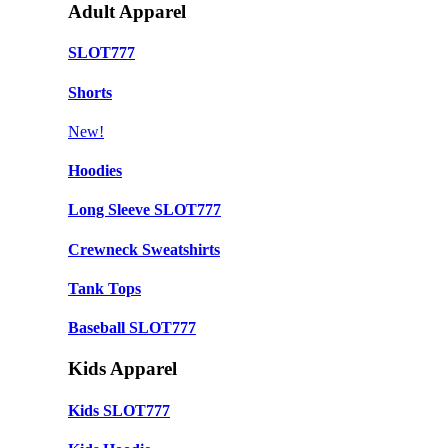
Adult Apparel
SLOT777
Shorts
New!
Hoodies
Long Sleeve SLOT777
Crewneck Sweatshirts
Tank Tops
Baseball SLOT777
Kids Apparel
Kids SLOT777