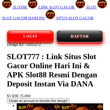
SLOT88
LINK SLOT GACOR
SLOT
SLOT GACOR HARI INI
SITUS SLOT GACOR
LOGIN
DAFTAR
Design ID: 74165272
SLOT777 : Link Situs Slot
Gacor Online Hari Ini &
APK Slot88 Resmi Dengan
Deposit Instan Via DANA
$3
IDR 35.000
Create an account to favorite this design!