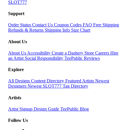
SLOT777
Support
Order Status
Contact Us
Coupon Codes
FAQ
Free Shipping
Refunds & Returns
Shipping Info
Size Chart
About Us
About Us
Accessibility
Create a Dashery Store
Careers
Hire
an Artist
Social Responsibility
TeePublic Reviews
Explore
All Designs
Content Directory
Featured Artists
Newest
Designers
Newest SLOT777
Tag Directory
Artists
Artist Signup
Design Guide
TeePublic Blog
Follow Us