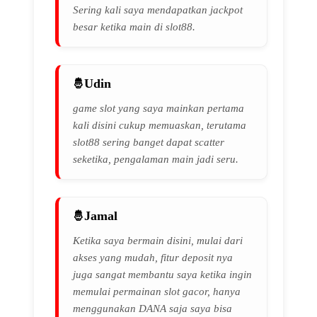
Sering kali saya mendapatkan jackpot
besar ketika main di slot88.
Udin
game slot yang saya mainkan pertama
kali disini cukup memuaskan, terutama
slot88 sering banget dapat scatter
seketika, pengalaman main jadi seru.
Jamal
Ketika saya bermain disini, mulai dari
akses yang mudah, fitur deposit nya
juga sangat membantu saya ketika ingin
memulai permainan slot gacor, hanya
menggunakan DANA saja saya bisa