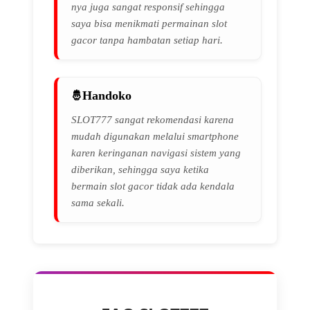
nya juga sangat responsif sehingga
saya bisa menikmati permainan slot
gacor tanpa hambatan setiap hari.
Handoko
SLOT777 sangat rekomendasi karena
mudah digunakan melalui smartphone
karen keringanan navigasi sistem yang
diberikan, sehingga saya ketika
bermain slot gacor tidak ada kendala
sama sekali.