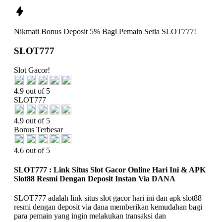
Nikmati
Bonus Deposit 5%
Bagi Pemain Setia
SLOT777!
SLOT777
Slot Gacor!
4.9 out of 5
SLOT777
4.9 out of 5
Bonus Terbesar
4.6 out of 5
SLOT777 : Link Situs Slot Gacor Online Hari Ini & APK
Slot88 Resmi Dengan Deposit Instan Via DANA
SLOT777 adalah link situs slot gacor hari ini dan apk slot88
resmi dengan deposit via dana memberikan kemudahan bagi
para pemain yang ingin melakukan transaksi dan