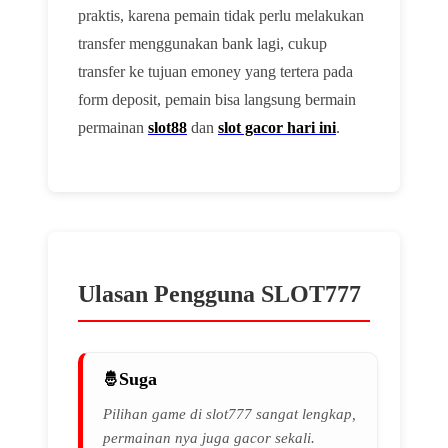
praktis, karena pemain tidak perlu melakukan
transfer menggunakan bank lagi, cukup
transfer ke tujuan emoney yang tertera pada
form deposit, pemain bisa langsung bermain
permainan
slot88
dan
slot gacor hari ini
.
Ulasan Pengguna SLOT777
Suga
Pilihan game di slot777 sangat lengkap,
permainan nya juga gacor sekali.