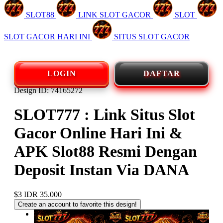
SLOT88
LINK SLOT GACOR
SLOT
SLOT GACOR HARI INI
SITUS SLOT GACOR
LOGIN
DAFTAR
Design ID: 74165272
SLOT777 : Link Situs Slot
Gacor Online Hari Ini &
APK Slot88 Resmi Dengan
Deposit Instan Via DANA
$3
IDR 35.000
Create an account to favorite this design!