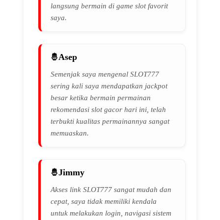
langsung bermain di game slot favorit
saya.
Asep
Semenjak saya mengenal SLOT777
sering kali saya mendapatkan jackpot
besar ketika bermain permainan
rekomendasi slot gacor hari ini, telah
terbukti kualitas permainannya sangat
memuaskan.
Jimmy
Akses link SLOT777 sangat mudah dan
cepat, saya tidak memiliki kendala
untuk melakukan login, navigasi sistem