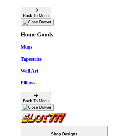
Back To Menu
Home Goods
Mugs
Tapestries
Wall Art
Pillows
Back To Menu
Shop Designs