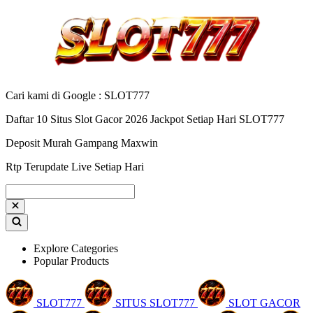
Cari kami di Google : SLOT777
Daftar 10 Situs Slot Gacor 2026 Jackpot Setiap Hari SLOT777
Deposit Murah Gampang Maxwin
Rtp Terupdate Live Setiap Hari
Explore Categories
Popular Products
SLOT777
SITUS SLOT777
SLOT GACOR