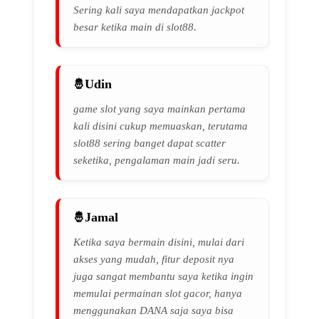
Sering kali saya mendapatkan jackpot
besar ketika main di slot88.
Udin
game slot yang saya mainkan pertama
kali disini cukup memuaskan, terutama
slot88 sering banget dapat scatter
seketika, pengalaman main jadi seru.
Jamal
Ketika saya bermain disini, mulai dari
akses yang mudah, fitur deposit nya
juga sangat membantu saya ketika ingin
memulai permainan slot gacor, hanya
menggunakan DANA saja saya bisa