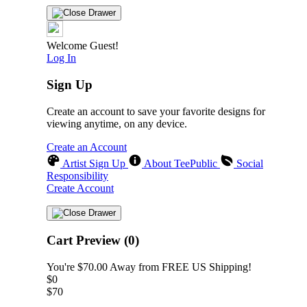
Welcome Guest!
Log In
Sign Up
Create an account to save your favorite designs for
viewing anytime, on any device.
Create an Account
Artist Sign Up
About TeePublic
Social
Responsibility
Create Account
Cart Preview (0)
You're
$70.00
Away from
FREE US Shipping!
$0
$70