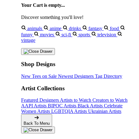
Your Cart is empty...
Discover something you'll love!
animals
anime
drinks
fantasy
food
funny
movies
sci-fi
sports
television
vintage
Shop Designs
New Tees on Sale
Newest Designers
Tag Directory
Artist Collections
Featured Designers
Artists to Watch
Creators to Watch
AAPI Artists
BIPOC Artists
Black Artists
Celebrate
Women Artists
LGBTQIA Artists
Ukrainian Artists
Back To Menu