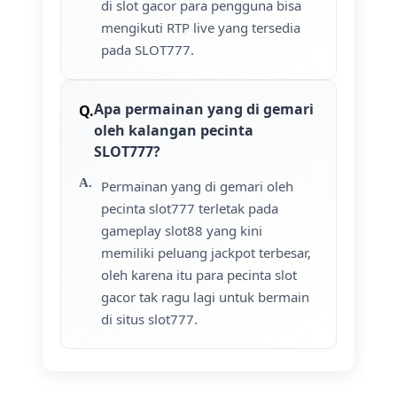
di slot gacor para pengguna bisa
mengikuti RTP live yang tersedia
pada SLOT777.
Apa permainan yang di gemari
oleh kalangan pecinta
SLOT777?
Permainan yang di gemari oleh
pecinta slot777 terletak pada
gameplay slot88 yang kini
memiliki peluang jackpot terbesar,
oleh karena itu para pecinta slot
gacor tak ragu lagi untuk bermain
di situs slot777.