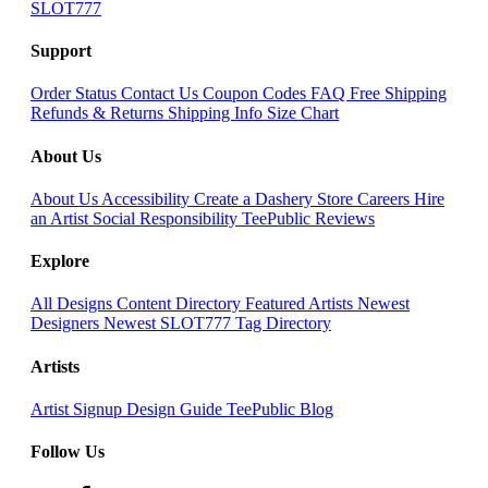
SLOT777
Support
Order Status
Contact Us
Coupon Codes
FAQ
Free Shipping
Refunds & Returns
Shipping Info
Size Chart
About Us
About Us
Accessibility
Create a Dashery Store
Careers
Hire
an Artist
Social Responsibility
TeePublic Reviews
Explore
All Designs
Content Directory
Featured Artists
Newest
Designers
Newest SLOT777
Tag Directory
Artists
Artist Signup
Design Guide
TeePublic Blog
Follow Us