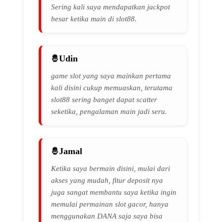
Sering kali saya mendapatkan jackpot
besar ketika main di slot88.
Udin
game slot yang saya mainkan pertama
kali disini cukup memuaskan, terutama
slot88 sering banget dapat scatter
seketika, pengalaman main jadi seru.
Jamal
Ketika saya bermain disini, mulai dari
akses yang mudah, fitur deposit nya
juga sangat membantu saya ketika ingin
memulai permainan slot gacor, hanya
menggunakan DANA saja saya bisa