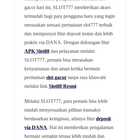
gacor hari ini, SLOT777 memberikan akses
termudah bagi para pengguna baru yang ingin
merasakan sensasi permainan slot777 terbaik
dan mempunyai fitur deposit instan dan lebih
praktis via DANA. Dengan dukungan fitur
APK Slot88
dan pelayanan melalui
SLOT777, pemain bisa merasakan
kenyamanan dan aman ketika bermain
permainan
slot gacor
tanpa rasa khawatir
melalui link
Slot88 Resmi
Melalui SLOT777, para pemain bisa lebih
mudah menyesuaikan pilihan transaksi
berdasarkan keinginan, adanya fitur
deposit
via DANA
. Hal ini memberikan pengalaman
bermain semakin terasa lebih mudah dan