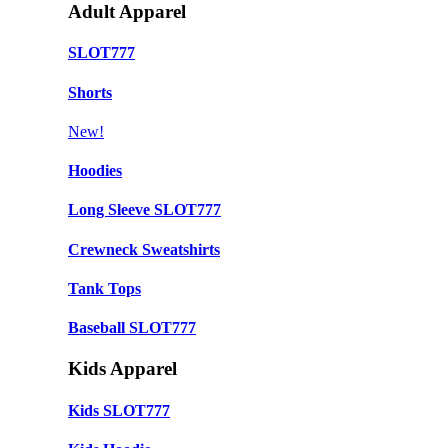
Adult Apparel
SLOT777
Shorts
New!
Hoodies
Long Sleeve SLOT777
Crewneck Sweatshirts
Tank Tops
Baseball SLOT777
Kids Apparel
Kids SLOT777