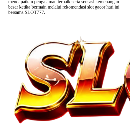
mendapatkan pengalaman terbaik serta sensasi kemenangan
besar ketika bermain melalui rekomendasi slot gacor hari ini
bersama SLOT777.