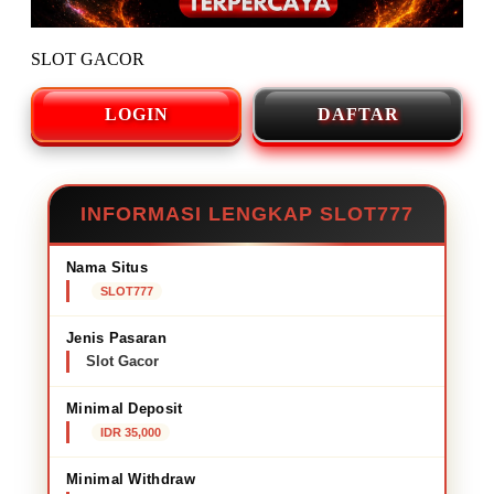
SLOT GACOR
LOGIN
DAFTAR
INFORMASI LENGKAP SLOT777
Nama Situs
SLOT777
Jenis Pasaran
Slot Gacor
Minimal Deposit
IDR 35,000
Minimal Withdraw