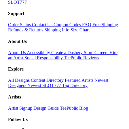
SLOT777
Support
Order Status
Contact Us
Coupon Codes
FAQ
Free Shipping
Refunds & Returns
Shipping Info
Size Chart
About Us
About Us
Accessibility
Create a Dashery Store
Careers
Hire
an Artist
Social Responsibility
TeePublic Reviews
Explore
All Designs
Content Directory
Featured Artists
Newest
Designers
Newest SLOT777
Tag Directory
Artists
Artist Signup
Design Guide
TeePublic Blog
Follow Us