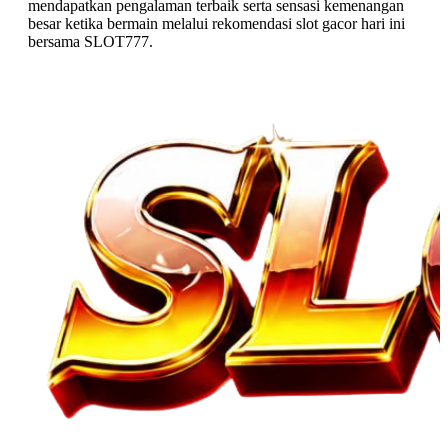
mendapatkan pengalaman terbaik serta sensasi kemenangan
besar ketika bermain melalui rekomendasi slot gacor hari ini
bersama SLOT777.