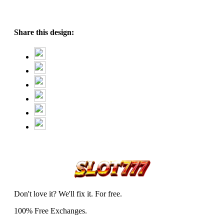
Share this design:
Don't love it? We'll fix it. For free.
100% Free Exchanges.