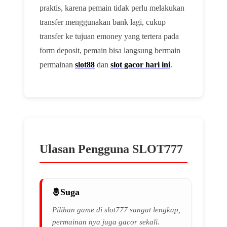
praktis, karena pemain tidak perlu melakukan
transfer menggunakan bank lagi, cukup
transfer ke tujuan emoney yang tertera pada
form deposit, pemain bisa langsung bermain
permainan
slot88
dan
slot gacor hari ini
.
Ulasan Pengguna SLOT777
Suga
Pilihan game di slot777 sangat lengkap,
permainan nya juga gacor sekali.