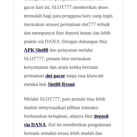
gacor hari ini, SLOT777 memberikan akses
termudah bagi para pengguna baru yang ingin
merasakan sensasi permainan slot777 terbaik
dan mempunyai fitur deposit instan dan lebih
praktis via DANA. Dengan dukungan fitur
APK Slot88
dan pelayanan melalui
SLOT777, pemain bisa merasakan
kenyamanan dan aman ketika bermain
permainan
slot gacor
tanpa rasa khawatir
melalui link
Slot88 Resmi
Melalui SLOT777, para pemain bisa lebih
mudah menyesuaikan pilihan transaksi
berdasarkan keinginan, adanya fitur
deposit
via DANA
. Hal ini memberikan pengalaman
bermain semakin terasa lebih mudah dan