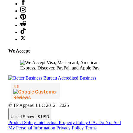
We Accept
© TP Apparel LLC 2012 - 2025
United States - $ USD
Product Safety
Intellectual Property Policy
CA: Do Not Sell
My Personal Information
Privacy Policy
Terms