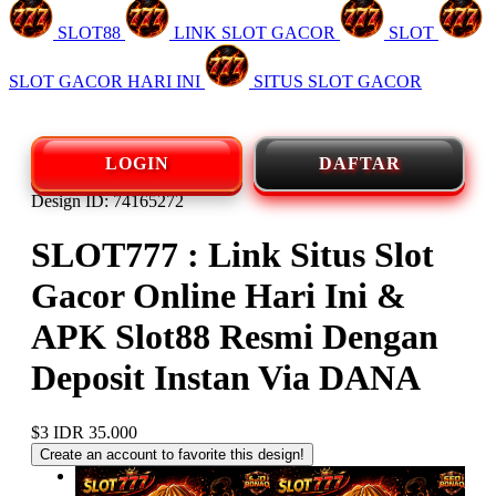
SLOT88
LINK SLOT GACOR
SLOT
SLOT GACOR HARI INI
SITUS SLOT GACOR
LOGIN
DAFTAR
Design ID: 74165272
SLOT777 : Link Situs Slot
Gacor Online Hari Ini &
APK Slot88 Resmi Dengan
Deposit Instan Via DANA
$3
IDR 35.000
Create an account to favorite this design!