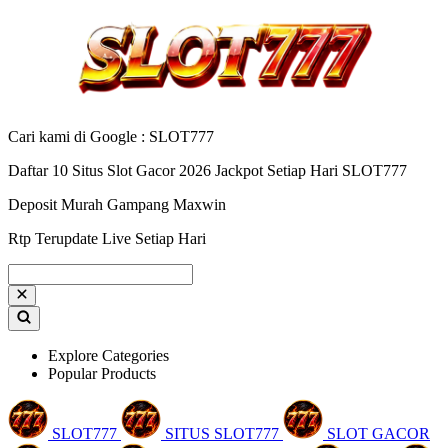
Cari kami di Google : SLOT777
Daftar 10 Situs Slot Gacor 2026 Jackpot Setiap Hari SLOT777
Deposit Murah Gampang Maxwin
Rtp Terupdate Live Setiap Hari
Explore Categories
Popular Products
SLOT777
SITUS SLOT777
SLOT GACOR