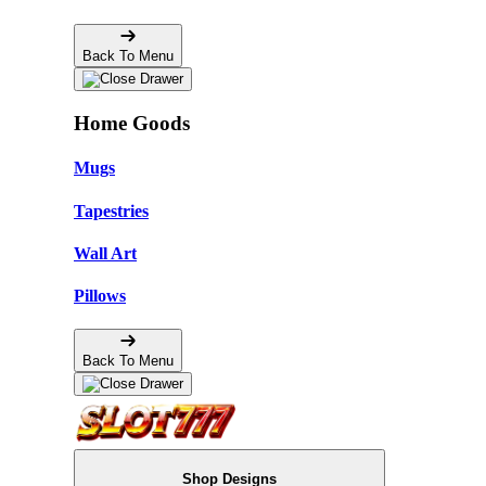
Back To Menu
Home Goods
Mugs
Tapestries
Wall Art
Pillows
Back To Menu
Shop Designs