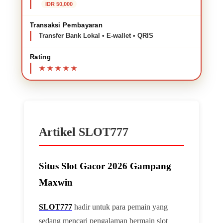
IDR 50,000
Transaksi Pembayaran
Transfer Bank Lokal • E-wallet • QRIS
Rating
Artikel SLOT777
Situs Slot Gacor 2026 Gampang
Maxwin
SLOT777
hadir untuk para pemain yang
sedang mencari pengalaman bermain slot