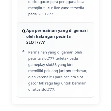
di slot gacor para pengguna bisa
mengikuti RTP live yang tersedia
pada SLOT777.
Apa permainan yang di gemari
oleh kalangan pecinta
SLOT777?
Permainan yang di gemari oleh
pecinta slot777 terletak pada
gameplay slot88 yang kini
memiliki peluang jackpot terbesar,
oleh karena itu para pecinta slot
gacor tak ragu lagi untuk bermain
di situs slot777.