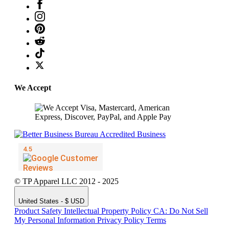
We Accept
© TP Apparel LLC 2012 - 2025
United States - $ USD
Product Safety
Intellectual Property Policy
CA: Do Not Sell
My Personal Information
Privacy Policy
Terms