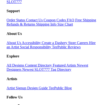
SLOT777
Support
Order Status
Contact Us
Coupon Codes
FAQ
Free Shipping
Refunds & Returns
Shipping Info
Size Chart
About Us
About Us
Accessibility
Create a Dashery Store
Careers
Hire
an Artist
Social Responsibility
TeePublic Reviews
Explore
All Designs
Content Directory
Featured Artists
Newest
Designers
Newest SLOT777
Tag Directory
Artists
Artist Signup
Design Guide
TeePublic Blog
Follow Us