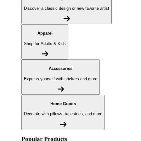
Discover a classic design or new favorite artist
Apparel
Shop for Adults & Kids
Accessories
Express yourself with stickers and more
Home Goods
Decorate with pillows, tapestries, and more
Popular Products