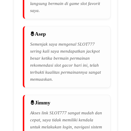
langsung bermain di game slot favorit
saya.
Asep
Semenjak saya mengenal SLOT777
sering kali saya mendapatkan jackpot
besar ketika bermain permainan
rekomendasi slot gacor hari ini, telah
terbukti kualitas permainannya sangat
memuaskan.
Jimmy
Akses link SLOT777 sangat mudah dan
cepat, saya tidak memiliki kendala
untuk melakukan login, navigasi sistem