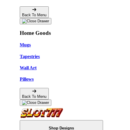
Back To Menu
Home Goods
Mugs
Tapestries
Wall Art
Pillows
Back To Menu
Shop Designs