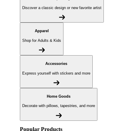
Discover a classic design or new favorite artist
Apparel
Shop for Adults & Kids
Accessories
Express yourself with stickers and more
Home Goods
Decorate with pillows, tapestries, and more
Popular Products