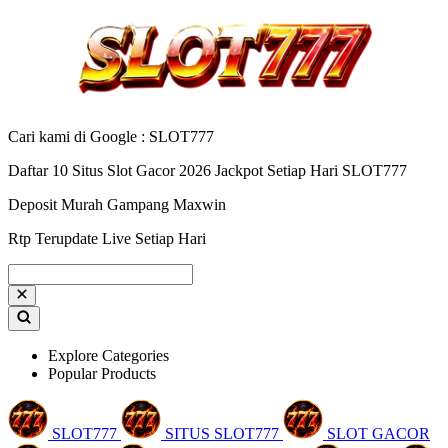
Cari kami di Google : SLOT777
Daftar 10 Situs Slot Gacor 2026 Jackpot Setiap Hari SLOT777
Deposit Murah Gampang Maxwin
Rtp Terupdate Live Setiap Hari
Explore Categories
Popular Products
SLOT777
SITUS SLOT777
SLOT GACOR