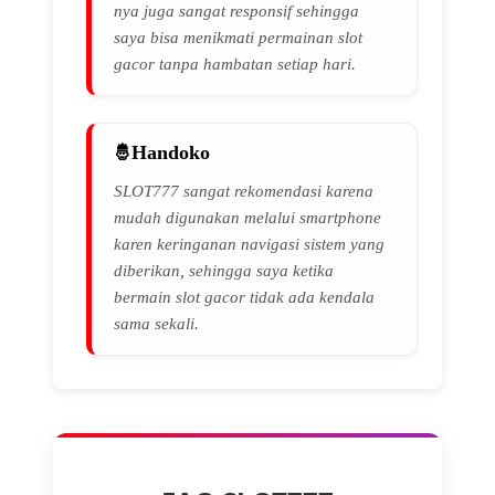
nya juga sangat responsif sehingga
saya bisa menikmati permainan slot
gacor tanpa hambatan setiap hari.
Handoko
SLOT777 sangat rekomendasi karena
mudah digunakan melalui smartphone
karen keringanan navigasi sistem yang
diberikan, sehingga saya ketika
bermain slot gacor tidak ada kendala
sama sekali.