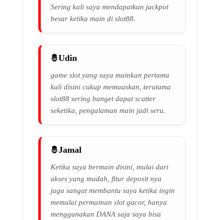
Sering kali saya mendapatkan jackpot
besar ketika main di slot88.
Udin
game slot yang saya mainkan pertama
kali disini cukup memuaskan, terutama
slot88 sering banget dapat scatter
seketika, pengalaman main jadi seru.
Jamal
Ketika saya bermain disini, mulai dari
akses yang mudah, fitur deposit nya
juga sangat membantu saya ketika ingin
memulai permainan slot gacor, hanya
menggunakan DANA saja saya bisa