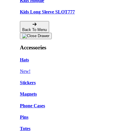
Kids Hoodie
Kids Long Sleeve SLOT777
Back To Menu
Accessories
Hats
New!
Stickers
Magnets
Phone Cases
Pins
Totes