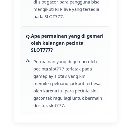
di slot gacor para pengguna bisa
mengikuti RTP live yang tersedia
pada SLOT777.
Apa permainan yang di gemari
oleh kalangan pecinta
SLOT777?
Permainan yang di gemari oleh
pecinta slot777 terletak pada
gameplay slot88 yang kini
memiliki peluang jackpot terbesar,
oleh karena itu para pecinta slot
gacor tak ragu lagi untuk bermain
di situs slot777.