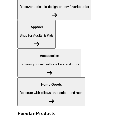
Discover a classic design or new favorite artist
Apparel
Shop for Adults & Kids
Accessories
Express yourself with stickers and more
Home Goods
Decorate with pillows, tapestries, and more
Popular Products