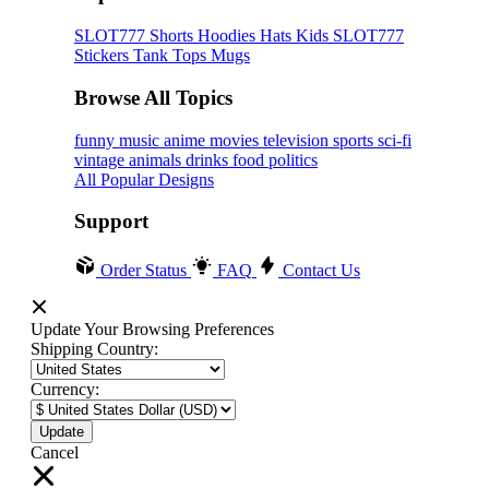
SLOT777
Shorts
Hoodies
Hats
Kids SLOT777
Stickers
Tank Tops
Mugs
Browse All Topics
funny
music
anime
movies
television
sports
sci-fi
vintage
animals
drinks
food
politics
All Popular Designs
Support
Order Status
FAQ
Contact Us
Update Your Browsing Preferences
Shipping Country:
Currency:
Cancel