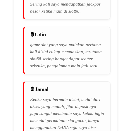
Sering kali saya mendapatkan jackpot
besar ketika main di slot88.
Udin
game slot yang saya mainkan pertama
kali disini cukup memuaskan, terutama
slot88 sering banget dapat scatter
seketika, pengalaman main jadi seru.
Jamal
Ketika saya bermain disini, mulai dari
akses yang mudah, fitur deposit nya
juga sangat membantu saya ketika ingin
memulai permainan slot gacor, hanya
menggunakan DANA saja saya bisa