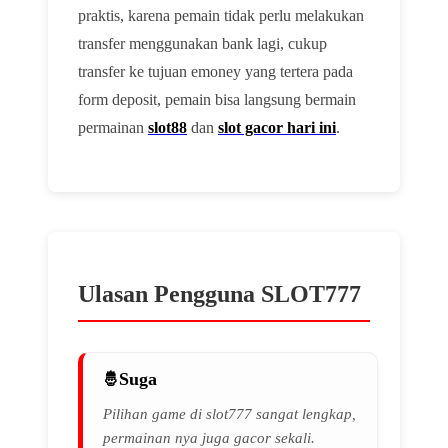
praktis, karena pemain tidak perlu melakukan
transfer menggunakan bank lagi, cukup
transfer ke tujuan emoney yang tertera pada
form deposit, pemain bisa langsung bermain
permainan
slot88
dan
slot gacor hari ini
.
Ulasan Pengguna SLOT777
Suga
Pilihan game di slot777 sangat lengkap,
permainan nya juga gacor sekali.