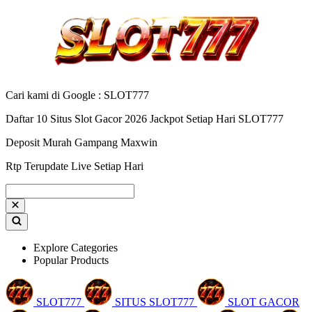
Cari kami di Google : SLOT777
Daftar 10 Situs Slot Gacor 2026 Jackpot Setiap Hari SLOT777
Deposit Murah Gampang Maxwin
Rtp Terupdate Live Setiap Hari
Explore Categories
Popular Products
SLOT777
SITUS SLOT777
SLOT GACOR