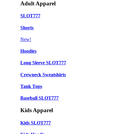
Adult Apparel
SLOT777
Shorts
New!
Hoodies
Long Sleeve SLOT777
Crewneck Sweatshirts
Tank Tops
Baseball SLOT777
Kids Apparel
Kids SLOT777