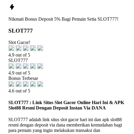
Nikmati
Bonus Deposit 5%
Bagi Pemain Setia
SLOT777!
SLOT777
Slot Gacor!
4.9 out of 5
SLOT777
4.9 out of 5
Bonus Terbesar
4.6 out of 5
SLOT777 : Link Situs Slot Gacor Online Hari Ini & APK
Slot88 Resmi Dengan Deposit Instan Via DANA
SLOT777 adalah link situs slot gacor hari ini dan apk slot88
resmi dengan deposit via dana memberikan kemudahan bagi
para pemain yang ingin melakukan transaksi dan