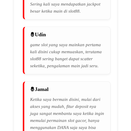
Sering kali saya mendapatkan jackpot
besar ketika main di slot88.
Udin
game slot yang saya mainkan pertama
kali disini cukup memuaskan, terutama
slot88 sering banget dapat scatter
seketika, pengalaman main jadi seru.
Jamal
Ketika saya bermain disini, mulai dari
akses yang mudah, fitur deposit nya
juga sangat membantu saya ketika ingin
memulai permainan slot gacor, hanya
menggunakan DANA saja saya bisa