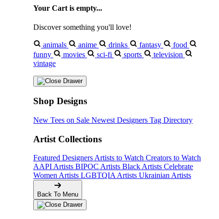
Your Cart is empty...
Discover something you'll love!
animals
anime
drinks
fantasy
food
funny
movies
sci-fi
sports
television
vintage
Shop Designs
New Tees on Sale
Newest Designers
Tag Directory
Artist Collections
Featured Designers
Artists to Watch
Creators to Watch
AAPI Artists
BIPOC Artists
Black Artists
Celebrate
Women Artists
LGBTQIA Artists
Ukrainian Artists
Back To Menu