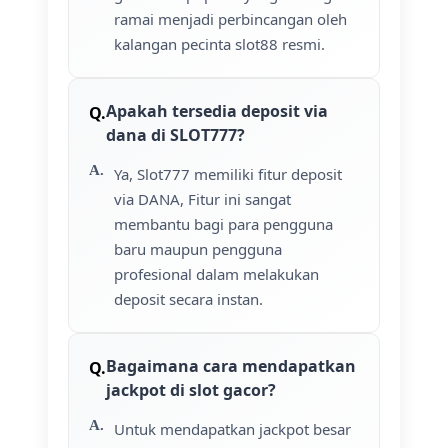
ramai menjadi perbincangan oleh
kalangan pecinta slot88 resmi.
Apakah tersedia deposit via
dana di SLOT777?
Ya, Slot777 memiliki fitur deposit
via DANA, Fitur ini sangat
membantu bagi para pengguna
baru maupun pengguna
profesional dalam melakukan
deposit secara instan.
Bagaimana cara mendapatkan
jackpot di slot gacor?
Untuk mendapatkan jackpot besar