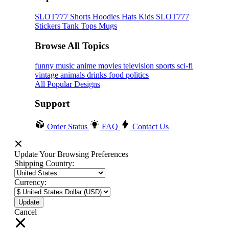
SLOT777
Shorts
Hoodies
Hats
Kids SLOT777
Stickers
Tank Tops
Mugs
Browse All Topics
funny
music
anime
movies
television
sports
sci-fi
vintage
animals
drinks
food
politics
All Popular Designs
Support
Order Status
FAQ
Contact Us
Update Your Browsing Preferences
Shipping Country:
Currency:
Cancel