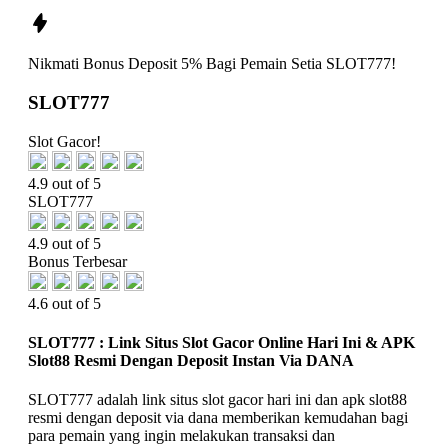
Nikmati
Bonus Deposit 5%
Bagi Pemain Setia
SLOT777!
SLOT777
Slot Gacor!
4.9 out of 5
SLOT777
4.9 out of 5
Bonus Terbesar
4.6 out of 5
SLOT777 : Link Situs Slot Gacor Online Hari Ini & APK
Slot88 Resmi Dengan Deposit Instan Via DANA
SLOT777 adalah link situs slot gacor hari ini dan apk slot88
resmi dengan deposit via dana memberikan kemudahan bagi
para pemain yang ingin melakukan transaksi dan