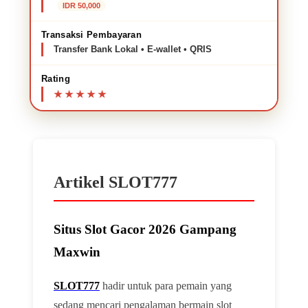
IDR 50,000
Transaksi Pembayaran
Transfer Bank Lokal • E-wallet • QRIS
Rating
Artikel SLOT777
Situs Slot Gacor 2026 Gampang
Maxwin
SLOT777
hadir untuk para pemain yang
sedang mencari pengalaman bermain slot