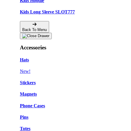
Kids Hoodie
Kids Long Sleeve SLOT777
Back To Menu
Accessories
Hats
New!
Stickers
Magnets
Phone Cases
Pins
Totes