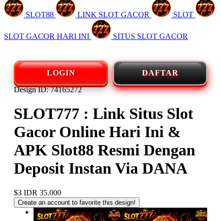
SLOT88
LINK SLOT GACOR
SLOT
SLOT GACOR HARI INI
SITUS SLOT GACOR
LOGIN
DAFTAR
Design ID: 74165272
SLOT777 : Link Situs Slot
Gacor Online Hari Ini &
APK Slot88 Resmi Dengan
Deposit Instan Via DANA
$3
IDR 35.000
Create an account to favorite this design!