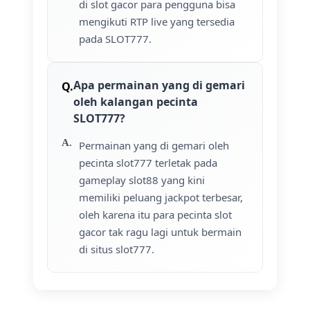
di slot gacor para pengguna bisa
mengikuti RTP live yang tersedia
pada SLOT777.
Apa permainan yang di gemari
oleh kalangan pecinta
SLOT777?
Permainan yang di gemari oleh
pecinta slot777 terletak pada
gameplay slot88 yang kini
memiliki peluang jackpot terbesar,
oleh karena itu para pecinta slot
gacor tak ragu lagi untuk bermain
di situs slot777.