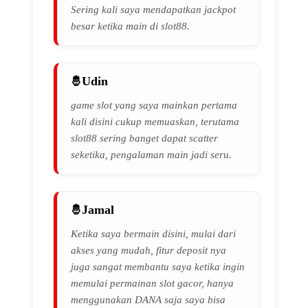
Sering kali saya mendapatkan jackpot
besar ketika main di slot88.
Udin
game slot yang saya mainkan pertama
kali disini cukup memuaskan, terutama
slot88 sering banget dapat scatter
seketika, pengalaman main jadi seru.
Jamal
Ketika saya bermain disini, mulai dari
akses yang mudah, fitur deposit nya
juga sangat membantu saya ketika ingin
memulai permainan slot gacor, hanya
menggunakan DANA saja saya bisa