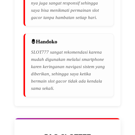
nya juga sangat responsif sehingga
saya bisa menikmati permainan slot
gacor tanpa hambatan setiap hari.
Handoko
SLOT777 sangat rekomendasi karena
mudah digunakan melalui smartphone
karen keringanan navigasi sistem yang
diberikan, sehingga saya ketika
bermain slot gacor tidak ada kendala
sama sekali.