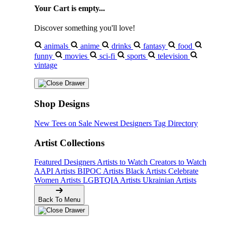
Your Cart is empty...
Discover something you'll love!
animals
anime
drinks
fantasy
food
funny
movies
sci-fi
sports
television
vintage
Shop Designs
New Tees on Sale
Newest Designers
Tag Directory
Artist Collections
Featured Designers
Artists to Watch
Creators to Watch
AAPI Artists
BIPOC Artists
Black Artists
Celebrate
Women Artists
LGBTQIA Artists
Ukrainian Artists
Back To Menu