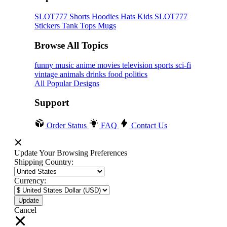
SLOT777
Shorts
Hoodies
Hats
Kids SLOT777
Stickers
Tank Tops
Mugs
Browse All Topics
funny
music
anime
movies
television
sports
sci-fi
vintage
animals
drinks
food
politics
All Popular Designs
Support
Order Status
FAQ
Contact Us
Update Your Browsing Preferences
Shipping Country:
Currency:
Cancel