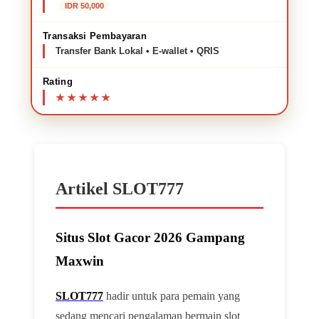
IDR 50,000
Transaksi Pembayaran
Transfer Bank Lokal • E-wallet • QRIS
Rating
Artikel SLOT777
Situs Slot Gacor 2026 Gampang
Maxwin
SLOT777
hadir untuk para pemain yang
sedang mencari pengalaman bermain slot