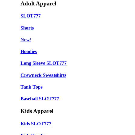
Adult Apparel
SLOT777
Shorts
New!
Hoodies
Long Sleeve SLOT777
Crewneck Sweatshirts
Tank Tops
Baseball SLOT777
Kids Apparel
Kids SLOT777