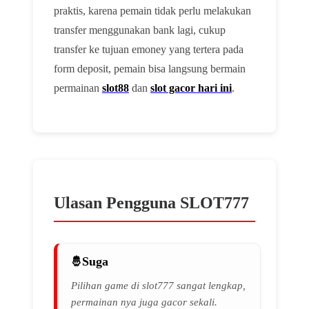
praktis, karena pemain tidak perlu melakukan
transfer menggunakan bank lagi, cukup
transfer ke tujuan emoney yang tertera pada
form deposit, pemain bisa langsung bermain
permainan
slot88
dan
slot gacor hari ini
.
Ulasan Pengguna SLOT777
Suga
Pilihan game di slot777 sangat lengkap,
permainan nya juga gacor sekali.