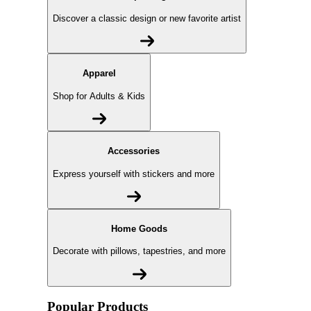
Discover a classic design or new favorite artist
Apparel
Shop for Adults & Kids
Accessories
Express yourself with stickers and more
Home Goods
Decorate with pillows, tapestries, and more
Popular Products