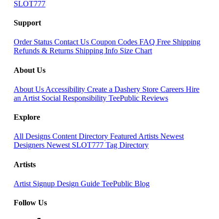
SLOT777
Support
Order Status
Contact Us
Coupon Codes
FAQ
Free Shipping
Refunds & Returns
Shipping Info
Size Chart
About Us
About Us
Accessibility
Create a Dashery Store
Careers
Hire
an Artist
Social Responsibility
TeePublic Reviews
Explore
All Designs
Content Directory
Featured Artists
Newest
Designers
Newest SLOT777
Tag Directory
Artists
Artist Signup
Design Guide
TeePublic Blog
Follow Us