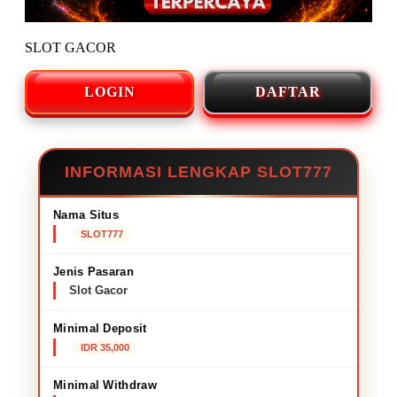
SLOT GACOR
LOGIN
DAFTAR
INFORMASI LENGKAP SLOT777
Nama Situs
SLOT777
Jenis Pasaran
Slot Gacor
Minimal Deposit
IDR 35,000
Minimal Withdraw