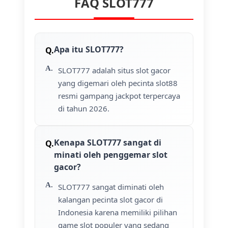
FAQ SLOT777
Apa itu SLOT777?
SLOT777 adalah situs slot gacor
yang digemari oleh pecinta slot88
resmi gampang jackpot terpercaya
di tahun 2026.
Kenapa SLOT777 sangat di
minati oleh penggemar slot
gacor?
SLOT777 sangat diminati oleh
kalangan pecinta slot gacor di
Indonesia karena memiliki pilihan
game slot populer yang sedang