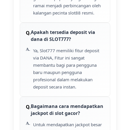
ramai menjadi perbincangan oleh
kalangan pecinta slot88 resmi.
Apakah tersedia deposit via
dana di SLOT777?
Ya, Slot777 memiliki fitur deposit
via DANA, Fitur ini sangat
membantu bagi para pengguna
baru maupun pengguna
profesional dalam melakukan
deposit secara instan.
Bagaimana cara mendapatkan
jackpot di slot gacor?
Untuk mendapatkan jackpot besar