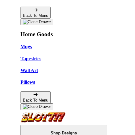
Back To Menu
Home Goods
Mugs
Tapestries
Wall Art
Pillows
Back To Menu
Shop Designs