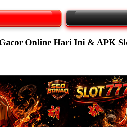
 Gacor Online Hari Ini & APK S