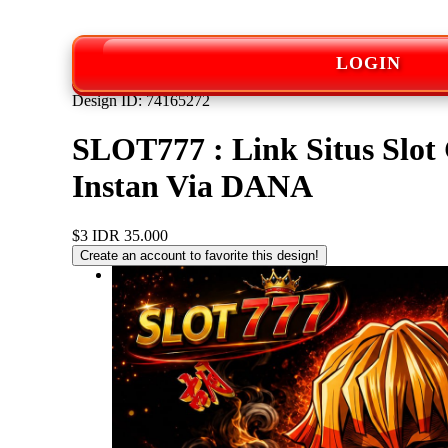
LOGIN
Design ID: 74165272
SLOT777 : Link Situs Slot
Instan Via DANA
$3
IDR 35.000
Create an account to favorite this design!