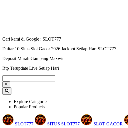
Cari kami di Google : SLOT777
Daftar 10 Situs Slot Gacor 2026 Jackpot Setiap Hari SLOT777
Deposit Murah Gampang Maxwin
Rtp Terupdate Live Setiap Hari
Explore Categories
Popular Products
SLOT777
SITUS SLOT777
SLOT GACOR