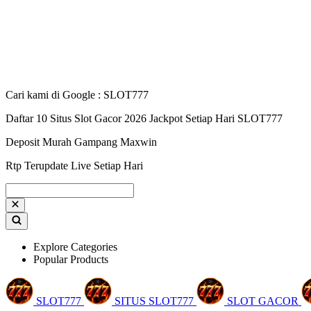
Cari kami di Google : SLOT777
Daftar 10 Situs Slot Gacor 2026 Jackpot Setiap Hari SLOT777
Deposit Murah Gampang Maxwin
Rtp Terupdate Live Setiap Hari
Explore Categories
Popular Products
SLOT777
SITUS SLOT777
SLOT GACOR