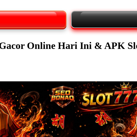
 Gacor Online Hari Ini & APK S