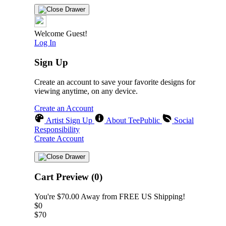
Welcome Guest!
Log In
Sign Up
Create an account to save your favorite designs for
viewing anytime, on any device.
Create an Account
Artist Sign Up
About TeePublic
Social
Responsibility
Create Account
Cart Preview (0)
You're
$70.00
Away from
FREE US Shipping!
$0
$70