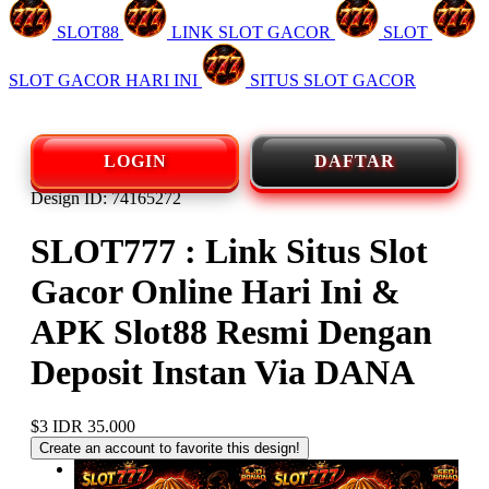
SLOT88
LINK SLOT GACOR
SLOT
SLOT GACOR HARI INI
SITUS SLOT GACOR
LOGIN
DAFTAR
Design ID: 74165272
SLOT777 : Link Situs Slot
Gacor Online Hari Ini &
APK Slot88 Resmi Dengan
Deposit Instan Via DANA
$3
IDR 35.000
Create an account to favorite this design!