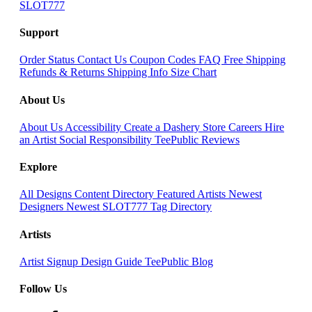
SLOT777
Support
Order Status
Contact Us
Coupon Codes
FAQ
Free Shipping
Refunds & Returns
Shipping Info
Size Chart
About Us
About Us
Accessibility
Create a Dashery Store
Careers
Hire
an Artist
Social Responsibility
TeePublic Reviews
Explore
All Designs
Content Directory
Featured Artists
Newest
Designers
Newest SLOT777
Tag Directory
Artists
Artist Signup
Design Guide
TeePublic Blog
Follow Us