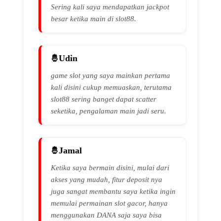
Sering kali saya mendapatkan jackpot
besar ketika main di slot88.
Udin
game slot yang saya mainkan pertama
kali disini cukup memuaskan, terutama
slot88 sering banget dapat scatter
seketika, pengalaman main jadi seru.
Jamal
Ketika saya bermain disini, mulai dari
akses yang mudah, fitur deposit nya
juga sangat membantu saya ketika ingin
memulai permainan slot gacor, hanya
menggunakan DANA saja saya bisa