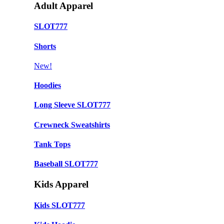
Adult Apparel
SLOT777
Shorts
New!
Hoodies
Long Sleeve SLOT777
Crewneck Sweatshirts
Tank Tops
Baseball SLOT777
Kids Apparel
Kids SLOT777