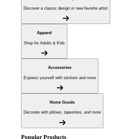
Discover a classic design or new favorite artist
Apparel
Shop for Adults & Kids
Accessories
Express yourself with stickers and more
Home Goods
Decorate with pillows, tapestries, and more
Popular Products