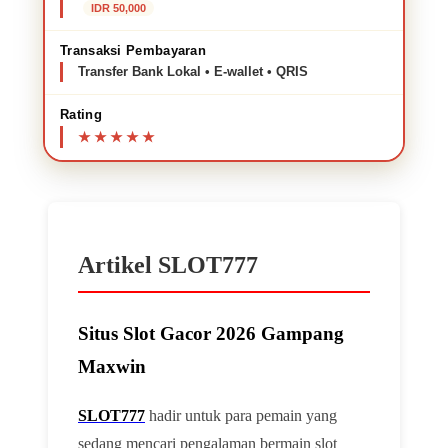
IDR 50,000
Transaksi Pembayaran
Transfer Bank Lokal • E-wallet • QRIS
Rating
Artikel SLOT777
Situs Slot Gacor 2026 Gampang
Maxwin
SLOT777
hadir untuk para pemain yang
sedang mencari pengalaman bermain slot