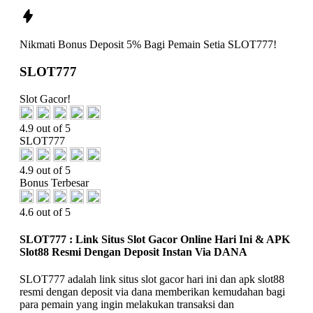
Nikmati
Bonus Deposit 5%
Bagi Pemain Setia
SLOT777!
SLOT777
Slot Gacor!
4.9 out of 5
SLOT777
4.9 out of 5
Bonus Terbesar
4.6 out of 5
SLOT777 : Link Situs Slot Gacor Online Hari Ini & APK
Slot88 Resmi Dengan Deposit Instan Via DANA
SLOT777 adalah link situs slot gacor hari ini dan apk slot88
resmi dengan deposit via dana memberikan kemudahan bagi
para pemain yang ingin melakukan transaksi dan