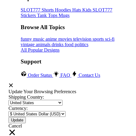
SLOT777
Shorts
Hoodies
Hats
Kids SLOT777
Stickers
Tank Tops
Mugs
Browse All Topics
funny
music
anime
movies
television
sports
sci-fi
vintage
animals
drinks
food
politics
All Popular Designs
Support
Order Status
FAQ
Contact Us
Update Your Browsing Preferences
Shipping Country:
Currency:
Cancel