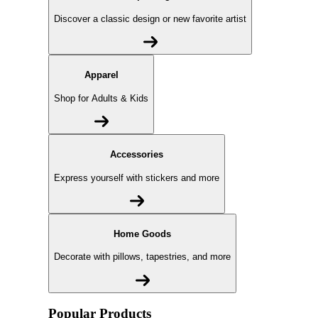
Discover a classic design or new favorite artist
Apparel
Shop for Adults & Kids
Accessories
Express yourself with stickers and more
Home Goods
Decorate with pillows, tapestries, and more
Popular Products