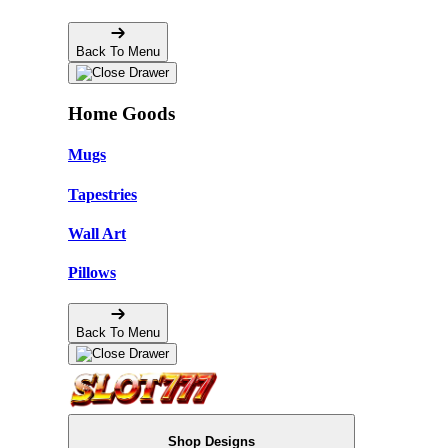
Back To Menu
Home Goods
Mugs
Tapestries
Wall Art
Pillows
Back To Menu
Shop Designs