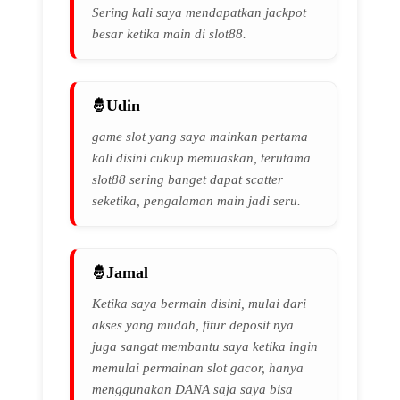
Sering kali saya mendapatkan jackpot
besar ketika main di slot88.
Udin
game slot yang saya mainkan pertama
kali disini cukup memuaskan, terutama
slot88 sering banget dapat scatter
seketika, pengalaman main jadi seru.
Jamal
Ketika saya bermain disini, mulai dari
akses yang mudah, fitur deposit nya
juga sangat membantu saya ketika ingin
memulai permainan slot gacor, hanya
menggunakan DANA saja saya bisa