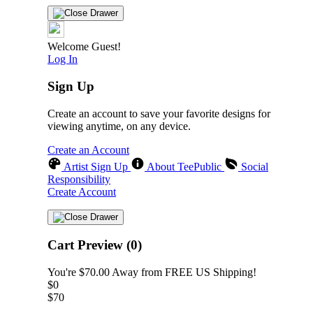
Welcome Guest!
Log In
Sign Up
Create an account to save your favorite designs for
viewing anytime, on any device.
Create an Account
Artist Sign Up
About TeePublic
Social
Responsibility
Create Account
Cart Preview (0)
You're
$70.00
Away from
FREE US Shipping!
$0
$70