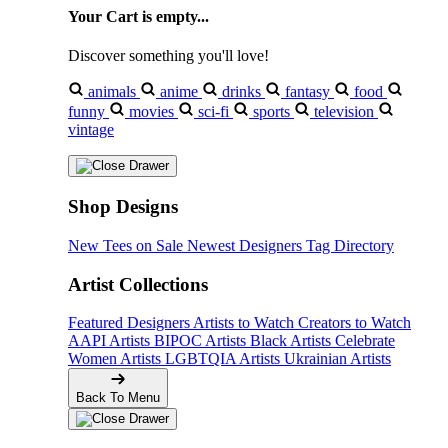
Your Cart is empty...
Discover something you'll love!
animals
anime
drinks
fantasy
food
funny
movies
sci-fi
sports
television
vintage
Shop Designs
New Tees on Sale
Newest Designers
Tag Directory
Artist Collections
Featured Designers
Artists to Watch
Creators to Watch
AAPI Artists
BIPOC Artists
Black Artists
Celebrate
Women Artists
LGBTQIA Artists
Ukrainian Artists
Back To Menu