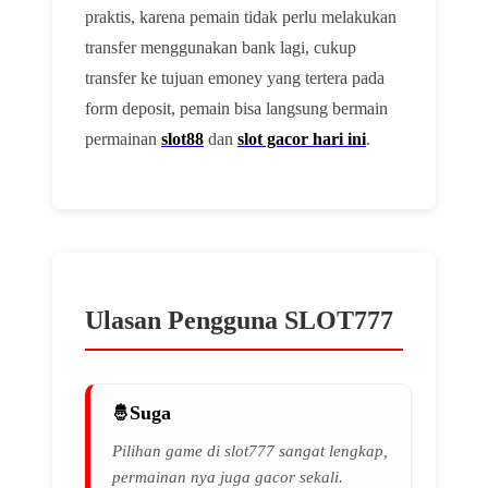
praktis, karena pemain tidak perlu melakukan
transfer menggunakan bank lagi, cukup
transfer ke tujuan emoney yang tertera pada
form deposit, pemain bisa langsung bermain
permainan
slot88
dan
slot gacor hari ini
.
Ulasan Pengguna SLOT777
Suga
Pilihan game di slot777 sangat lengkap,
permainan nya juga gacor sekali.