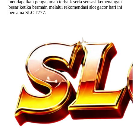
mendapatkan pengalaman terbaik serta sensasi kemenangan
besar ketika bermain melalui rekomendasi slot gacor hari ini
bersama SLOT777.