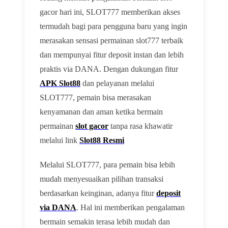
gacor hari ini, SLOT777 memberikan akses
termudah bagi para pengguna baru yang ingin
merasakan sensasi permainan slot777 terbaik
dan mempunyai fitur deposit instan dan lebih
praktis via DANA. Dengan dukungan fitur
APK Slot88
dan pelayanan melalui
SLOT777, pemain bisa merasakan
kenyamanan dan aman ketika bermain
permainan
slot gacor
tanpa rasa khawatir
melalui link
Slot88 Resmi
Melalui SLOT777, para pemain bisa lebih
mudah menyesuaikan pilihan transaksi
berdasarkan keinginan, adanya fitur
deposit
via DANA
. Hal ini memberikan pengalaman
bermain semakin terasa lebih mudah dan