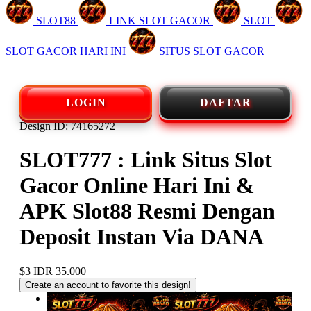
SLOT88
LINK SLOT GACOR
SLOT
SLOT GACOR HARI INI
SITUS SLOT GACOR
LOGIN
DAFTAR
Design ID: 74165272
SLOT777 : Link Situs Slot
Gacor Online Hari Ini &
APK Slot88 Resmi Dengan
Deposit Instan Via DANA
$3
IDR 35.000
Create an account to favorite this design!