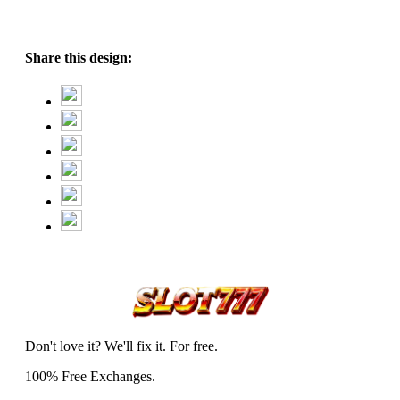
Share this design:
Don't love it? We'll fix it. For free.
100% Free Exchanges.