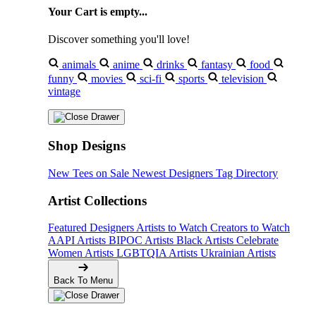
Your Cart is empty...
Discover something you'll love!
animals
anime
drinks
fantasy
food
funny
movies
sci-fi
sports
television
vintage
Shop Designs
New Tees on Sale
Newest Designers
Tag Directory
Artist Collections
Featured Designers
Artists to Watch
Creators to Watch
AAPI Artists
BIPOC Artists
Black Artists
Celebrate
Women Artists
LGBTQIA Artists
Ukrainian Artists
Back To Menu