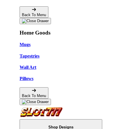
Back To Menu
Home Goods
Mugs
Tapestries
Wall Art
Pillows
Back To Menu
Shop Designs