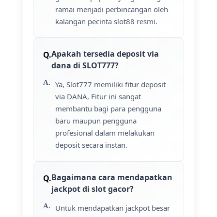
ramai menjadi perbincangan oleh
kalangan pecinta slot88 resmi.
Apakah tersedia deposit via
dana di SLOT777?
Ya, Slot777 memiliki fitur deposit
via DANA, Fitur ini sangat
membantu bagi para pengguna
baru maupun pengguna
profesional dalam melakukan
deposit secara instan.
Bagaimana cara mendapatkan
jackpot di slot gacor?
Untuk mendapatkan jackpot besar