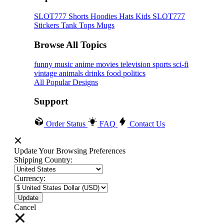
SLOT777
Shorts
Hoodies
Hats
Kids SLOT777
Stickers
Tank Tops
Mugs
Browse All Topics
funny
music
anime
movies
television
sports
sci-fi
vintage
animals
drinks
food
politics
All Popular Designs
Support
Order Status
FAQ
Contact Us
Update Your Browsing Preferences
Shipping Country:
Currency:
Cancel