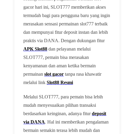
gacor hari ini, SLOT777 memberikan akses
termudah bagi para pengguna baru yang ingin
merasakan sensasi permainan slot777 terbaik
dan mempunyai fitur deposit instan dan lebih
praktis via DANA. Dengan dukungan fitur
APK Slot88
dan pelayanan melalui
SLOT777, pemain bisa merasakan
kenyamanan dan aman ketika bermain
permainan
slot gacor
tanpa rasa khawatir
melalui link
Slot88 Resmi
Melalui SLOT777, para pemain bisa lebih
mudah menyesuaikan pilihan transaksi
berdasarkan keinginan, adanya fitur
deposit
via DANA
. Hal ini memberikan pengalaman
bermain semakin terasa lebih mudah dan