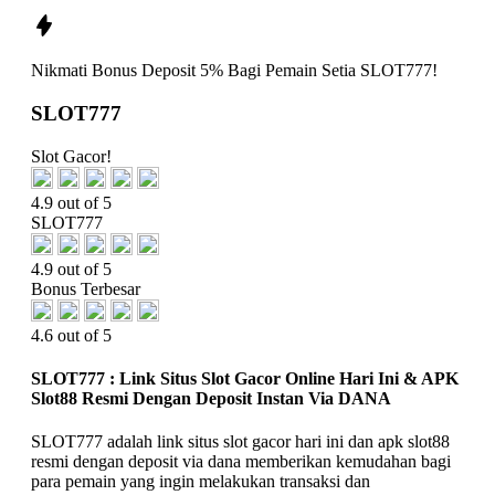
Nikmati
Bonus Deposit 5%
Bagi Pemain Setia
SLOT777!
SLOT777
Slot Gacor!
4.9 out of 5
SLOT777
4.9 out of 5
Bonus Terbesar
4.6 out of 5
SLOT777 : Link Situs Slot Gacor Online Hari Ini & APK
Slot88 Resmi Dengan Deposit Instan Via DANA
SLOT777 adalah link situs slot gacor hari ini dan apk slot88
resmi dengan deposit via dana memberikan kemudahan bagi
para pemain yang ingin melakukan transaksi dan