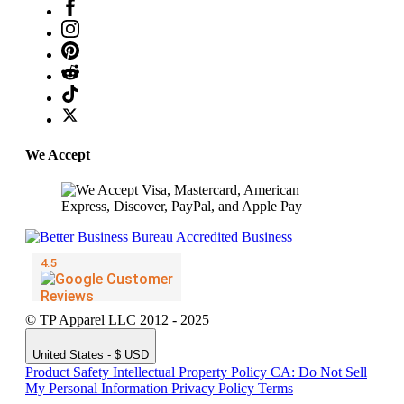
We Accept
© TP Apparel LLC 2012 - 2025
United States - $ USD
Product Safety
Intellectual Property Policy
CA: Do Not Sell
My Personal Information
Privacy Policy
Terms