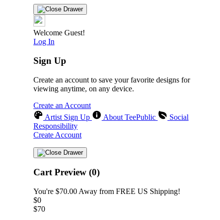
Welcome Guest!
Log In
Sign Up
Create an account to save your favorite designs for
viewing anytime, on any device.
Create an Account
Artist Sign Up
About TeePublic
Social
Responsibility
Create Account
Cart Preview (0)
You're
$70.00
Away from
FREE US Shipping!
$0
$70