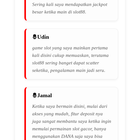
Sering kali saya mendapatkan jackpot
besar ketika main di slot88.
Udin
game slot yang saya mainkan pertama
kali disini cukup memuaskan, terutama
slot88 sering banget dapat scatter
seketika, pengalaman main jadi seru.
Jamal
Ketika saya bermain disini, mulai dari
akses yang mudah, fitur deposit nya
juga sangat membantu saya ketika ingin
memulai permainan slot gacor, hanya
menggunakan DANA saja saya bisa