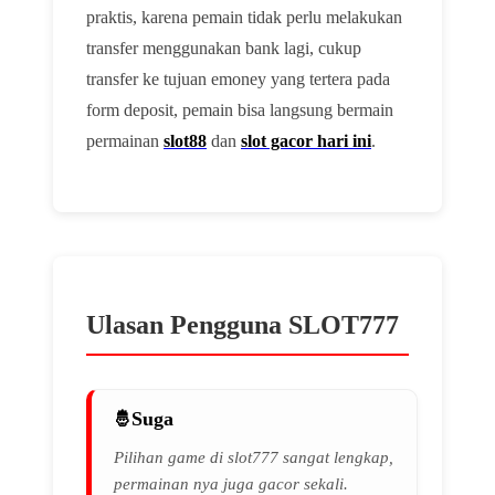
praktis, karena pemain tidak perlu melakukan
transfer menggunakan bank lagi, cukup
transfer ke tujuan emoney yang tertera pada
form deposit, pemain bisa langsung bermain
permainan
slot88
dan
slot gacor hari ini
.
Ulasan Pengguna SLOT777
Suga
Pilihan game di slot777 sangat lengkap,
permainan nya juga gacor sekali.