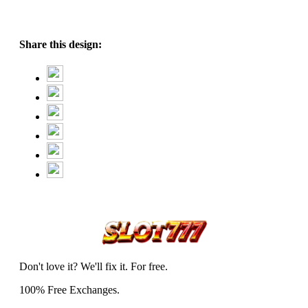
Share this design:
Don't love it? We'll fix it. For free.
100% Free Exchanges.