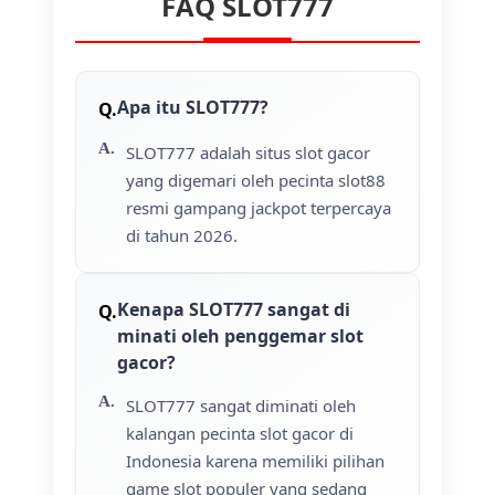
FAQ SLOT777
Apa itu SLOT777?
SLOT777 adalah situs slot gacor
yang digemari oleh pecinta slot88
resmi gampang jackpot terpercaya
di tahun 2026.
Kenapa SLOT777 sangat di
minati oleh penggemar slot
gacor?
SLOT777 sangat diminati oleh
kalangan pecinta slot gacor di
Indonesia karena memiliki pilihan
game slot populer yang sedang