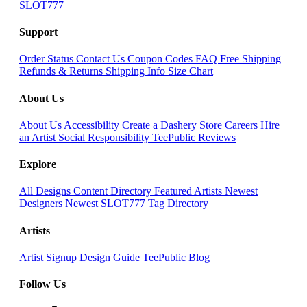
SLOT777
Support
Order Status
Contact Us
Coupon Codes
FAQ
Free Shipping
Refunds & Returns
Shipping Info
Size Chart
About Us
About Us
Accessibility
Create a Dashery Store
Careers
Hire
an Artist
Social Responsibility
TeePublic Reviews
Explore
All Designs
Content Directory
Featured Artists
Newest
Designers
Newest SLOT777
Tag Directory
Artists
Artist Signup
Design Guide
TeePublic Blog
Follow Us