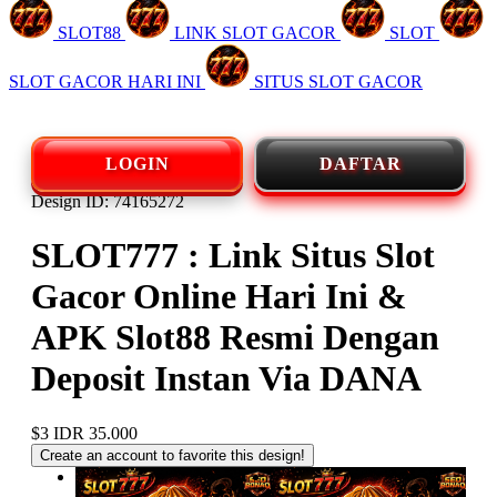
SLOT88
LINK SLOT GACOR
SLOT
SLOT GACOR HARI INI
SITUS SLOT GACOR
LOGIN
DAFTAR
Design ID: 74165272
SLOT777 : Link Situs Slot
Gacor Online Hari Ini &
APK Slot88 Resmi Dengan
Deposit Instan Via DANA
$3
IDR 35.000
Create an account to favorite this design!