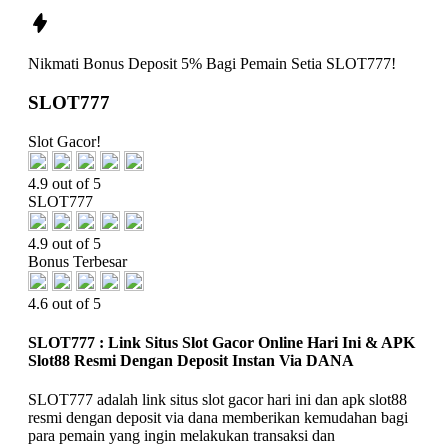
Nikmati
Bonus Deposit 5%
Bagi Pemain Setia
SLOT777!
SLOT777
Slot Gacor!
4.9 out of 5
SLOT777
4.9 out of 5
Bonus Terbesar
4.6 out of 5
SLOT777 : Link Situs Slot Gacor Online Hari Ini & APK
Slot88 Resmi Dengan Deposit Instan Via DANA
SLOT777 adalah link situs slot gacor hari ini dan apk slot88
resmi dengan deposit via dana memberikan kemudahan bagi
para pemain yang ingin melakukan transaksi dan