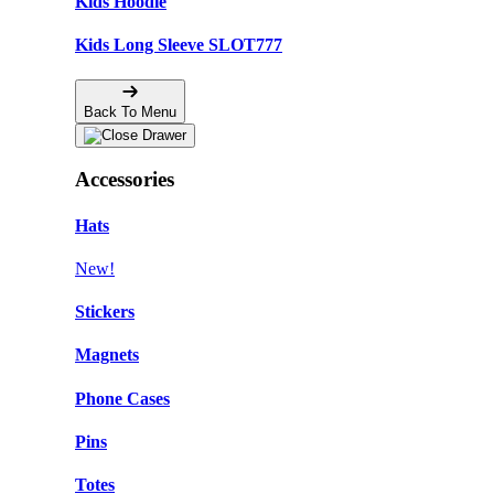
Kids Hoodie
Kids Long Sleeve SLOT777
Back To Menu
Accessories
Hats
New!
Stickers
Magnets
Phone Cases
Pins
Totes