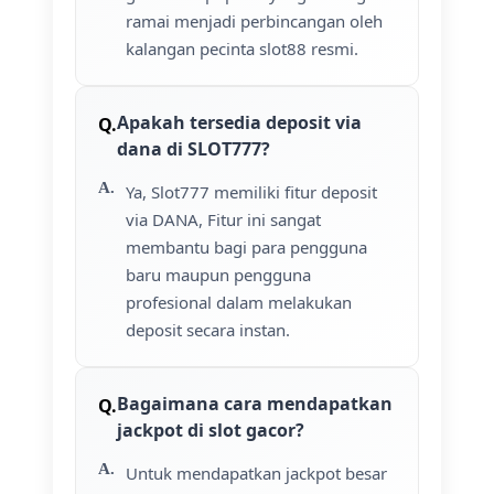
ramai menjadi perbincangan oleh
kalangan pecinta slot88 resmi.
Apakah tersedia deposit via
dana di SLOT777?
Ya, Slot777 memiliki fitur deposit
via DANA, Fitur ini sangat
membantu bagi para pengguna
baru maupun pengguna
profesional dalam melakukan
deposit secara instan.
Bagaimana cara mendapatkan
jackpot di slot gacor?
Untuk mendapatkan jackpot besar