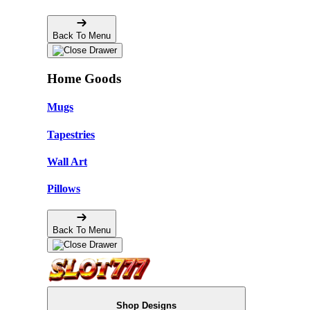
Back To Menu
Home Goods
Mugs
Tapestries
Wall Art
Pillows
Back To Menu
Shop Designs