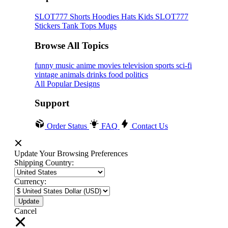
SLOT777
Shorts
Hoodies
Hats
Kids SLOT777
Stickers
Tank Tops
Mugs
Browse All Topics
funny
music
anime
movies
television
sports
sci-fi
vintage
animals
drinks
food
politics
All Popular Designs
Support
Order Status
FAQ
Contact Us
Update Your Browsing Preferences
Shipping Country:
Currency:
Cancel