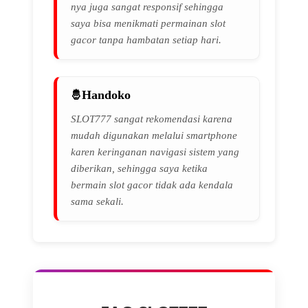
nya juga sangat responsif sehingga
saya bisa menikmati permainan slot
gacor tanpa hambatan setiap hari.
Handoko
SLOT777 sangat rekomendasi karena
mudah digunakan melalui smartphone
karen keringanan navigasi sistem yang
diberikan, sehingga saya ketika
bermain slot gacor tidak ada kendala
sama sekali.