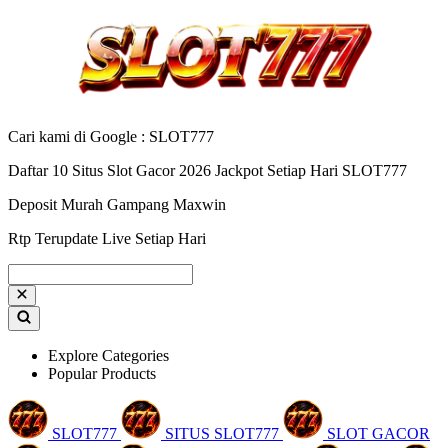
Cari kami di Google : SLOT777
Daftar 10 Situs Slot Gacor 2026 Jackpot Setiap Hari SLOT777
Deposit Murah Gampang Maxwin
Rtp Terupdate Live Setiap Hari
Explore Categories
Popular Products
SLOT777
SITUS SLOT777
SLOT GACOR