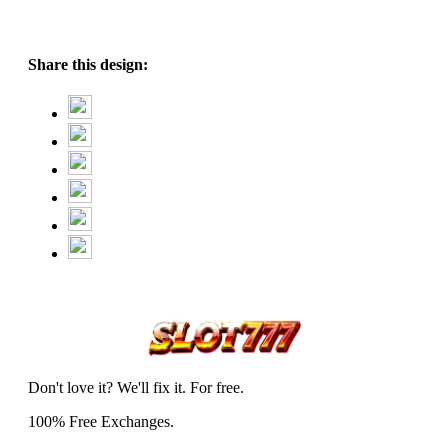
Share this design:
Don't love it? We'll fix it. For free.
100% Free Exchanges.