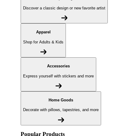
Discover a classic design or new favorite artist
Apparel
Shop for Adults & Kids
Accessories
Express yourself with stickers and more
Home Goods
Decorate with pillows, tapestries, and more
Popular Products