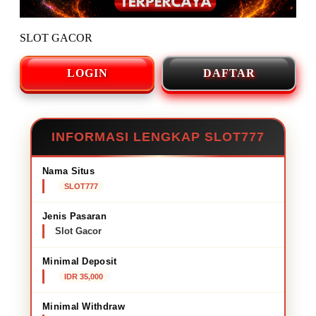
SLOT GACOR
LOGIN
DAFTAR
INFORMASI LENGKAP SLOT777
Nama Situs
SLOT777
Jenis Pasaran
Slot Gacor
Minimal Deposit
IDR 35,000
Minimal Withdraw