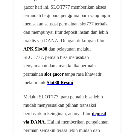
gacor hari ini, SLOT777 memberikan akses
termudah bagi para pengguna baru yang ingin
merasakan sensasi permainan slot777 terbaik
dan mempunyai fitur deposit instan dan lebih
praktis via DANA. Dengan dukungan fitur
APK Slot88
dan pelayanan melalui
SLOT777, pemain bisa merasakan
kenyamanan dan aman ketika bermain
permainan
slot gacor
tanpa rasa khawatir
melalui link
Slot88 Resmi
Melalui SLOT777, para pemain bisa lebih
mudah menyesuaikan pilihan transaksi
berdasarkan keinginan, adanya fitur
deposit
via DANA
. Hal ini memberikan pengalaman
bermain semakin terasa lebih mudah dan