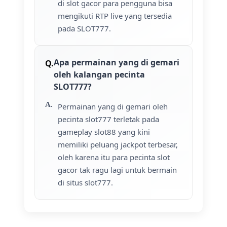
di slot gacor para pengguna bisa
mengikuti RTP live yang tersedia
pada SLOT777.
Apa permainan yang di gemari
oleh kalangan pecinta
SLOT777?
Permainan yang di gemari oleh
pecinta slot777 terletak pada
gameplay slot88 yang kini
memiliki peluang jackpot terbesar,
oleh karena itu para pecinta slot
gacor tak ragu lagi untuk bermain
di situs slot777.