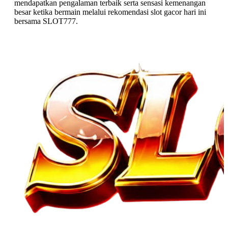
mendapatkan pengalaman terbaik serta sensasi kemenangan
besar ketika bermain melalui rekomendasi slot gacor hari ini
bersama SLOT777.