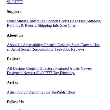
SLOT777
Support
Order Status
Contact Us
Coupon Codes
FAQ
Free Shipping
Refunds & Returns
Shipping Info
Size Chart
About Us
About Us
Accessibility
Create a Dashery Store
Careers
Hire
an Artist
Social Responsibility
TeePublic Reviews
Explore
All Designs
Content Directory
Featured Artists
Newest
Designers
Newest SLOT777
Tag Directory
Artists
Artist Signup
Design Guide
TeePublic Blog
Follow Us