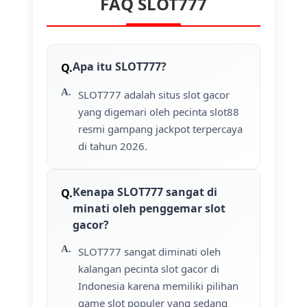
FAQ SLOT777
Apa itu SLOT777?
SLOT777 adalah situs slot gacor
yang digemari oleh pecinta slot88
resmi gampang jackpot terpercaya
di tahun 2026.
Kenapa SLOT777 sangat di
minati oleh penggemar slot
gacor?
SLOT777 sangat diminati oleh
kalangan pecinta slot gacor di
Indonesia karena memiliki pilihan
game slot populer yang sedang