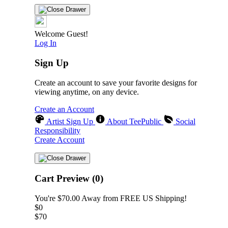
Welcome Guest!
Log In
Sign Up
Create an account to save your favorite designs for
viewing anytime, on any device.
Create an Account
Artist Sign Up
About TeePublic
Social
Responsibility
Create Account
Cart Preview (0)
You're
$70.00
Away from
FREE US Shipping!
$0
$70