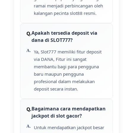
ramai menjadi perbincangan oleh
kalangan pecinta slot88 resmi.
Apakah tersedia deposit via
dana di SLOT777?
Ya, Slot777 memiliki fitur deposit
via DANA, Fitur ini sangat
membantu bagi para pengguna
baru maupun pengguna
profesional dalam melakukan
deposit secara instan.
Bagaimana cara mendapatkan
jackpot di slot gacor?
Untuk mendapatkan jackpot besar