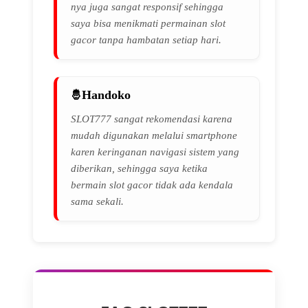
nya juga sangat responsif sehingga
saya bisa menikmati permainan slot
gacor tanpa hambatan setiap hari.
Handoko
SLOT777 sangat rekomendasi karena
mudah digunakan melalui smartphone
karen keringanan navigasi sistem yang
diberikan, sehingga saya ketika
bermain slot gacor tidak ada kendala
sama sekali.