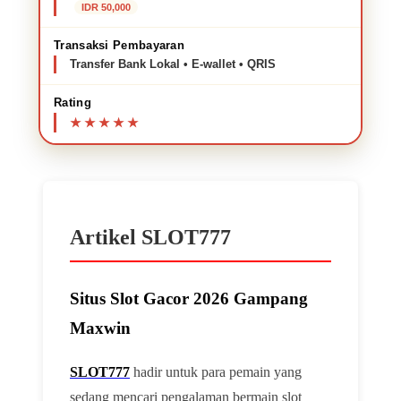
IDR 50,000
Transaksi Pembayaran
Transfer Bank Lokal • E-wallet • QRIS
Rating
Artikel SLOT777
Situs Slot Gacor 2026 Gampang
Maxwin
SLOT777
hadir untuk para pemain yang
sedang mencari pengalaman bermain slot