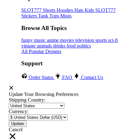
SLOT777
Shorts
Hoodies
Hats
Kids SLOT777
Stickers
Tank Tops
Mugs
Browse All Topics
funny
music
anime
movies
television
sports
sci-fi
vintage
animals
drinks
food
politics
All Popular Designs
Support
Order Status
FAQ
Contact Us
Update Your Browsing Preferences
Shipping Country:
Currency:
Cancel