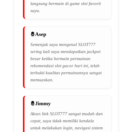
langsung bermain di game slot favorit
saya.
Asep
Semenjak saya mengenal SLOT777
sering kali saya mendapatkan jackpot
besar ketika bermain permainan
rekomendasi slot gacor hari ini, telah
terbukti kualitas permainannya sangat
memuaskan.
Jimmy
Akses link SLOT777 sangat mudah dan
cepat, saya tidak memiliki kendala
untuk melakukan login, navigasi sistem