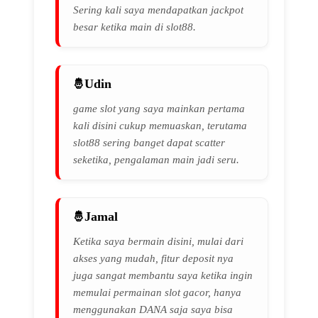
Sering kali saya mendapatkan jackpot
besar ketika main di slot88.
Udin
game slot yang saya mainkan pertama
kali disini cukup memuaskan, terutama
slot88 sering banget dapat scatter
seketika, pengalaman main jadi seru.
Jamal
Ketika saya bermain disini, mulai dari
akses yang mudah, fitur deposit nya
juga sangat membantu saya ketika ingin
memulai permainan slot gacor, hanya
menggunakan DANA saja saya bisa