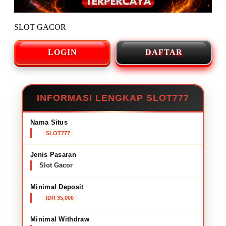
SLOT GACOR
LOGIN
DAFTAR
INFORMASI LENGKAP SLOT777
Nama Situs
SLOT777
Jenis Pasaran
Slot Gacor
Minimal Deposit
IDR 35,000
Minimal Withdraw