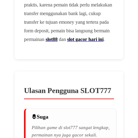
praktis, karena pemain tidak perlu melakukan
transfer menggunakan bank lagi, cukup
transfer ke tujuan emoney yang tertera pada
form deposit, pemain bisa langsung bermain
permainan
slot88
dan
slot gacor hari ini
.
Ulasan Pengguna SLOT777
Suga
Pilihan game di slot777 sangat lengkap,
permainan nya juga gacor sekali.