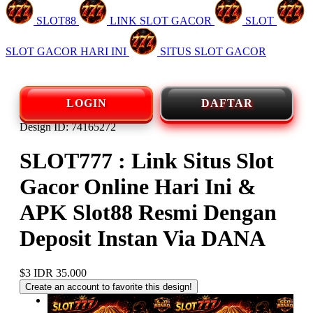
SLOT88
LINK SLOT GACOR
SLOT
SLOT GACOR HARI INI
SITUS SLOT GACOR
LOGIN
DAFTAR
Design ID: 74165272
SLOT777 : Link Situs Slot
Gacor Online Hari Ini &
APK Slot88 Resmi Dengan
Deposit Instan Via DANA
$3
IDR 35.000
Create an account to favorite this design!