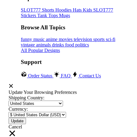
SLOT777
Shorts
Hoodies
Hats
Kids SLOT777
Stickers
Tank Tops
Mugs
Browse All Topics
funny
music
anime
movies
television
sports
sci-fi
vintage
animals
drinks
food
politics
All Popular Designs
Support
Order Status
FAQ
Contact Us
Update Your Browsing Preferences
Shipping Country:
Currency:
Cancel