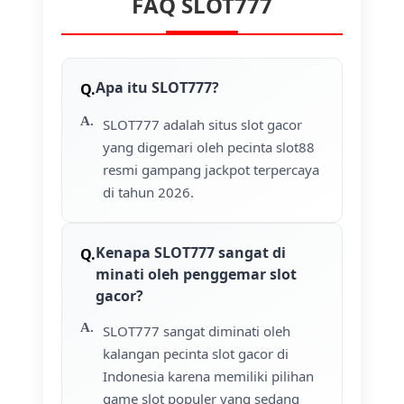
FAQ SLOT777
Apa itu SLOT777?
SLOT777 adalah situs slot gacor
yang digemari oleh pecinta slot88
resmi gampang jackpot terpercaya
di tahun 2026.
Kenapa SLOT777 sangat di
minati oleh penggemar slot
gacor?
SLOT777 sangat diminati oleh
kalangan pecinta slot gacor di
Indonesia karena memiliki pilihan
game slot populer yang sedang