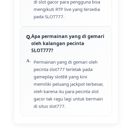
di slot gacor para pengguna bisa
mengikuti RTP live yang tersedia
pada SLOT777.
Apa permainan yang di gemari
oleh kalangan pecinta
SLOT777?
Permainan yang di gemari oleh
pecinta slot777 terletak pada
gameplay slot88 yang kini
memiliki peluang jackpot terbesar,
oleh karena itu para pecinta slot
gacor tak ragu lagi untuk bermain
di situs slot777.