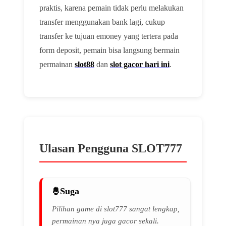
praktis, karena pemain tidak perlu melakukan
transfer menggunakan bank lagi, cukup
transfer ke tujuan emoney yang tertera pada
form deposit, pemain bisa langsung bermain
permainan
slot88
dan
slot gacor hari ini
.
Ulasan Pengguna SLOT777
Suga
Pilihan game di slot777 sangat lengkap,
permainan nya juga gacor sekali.