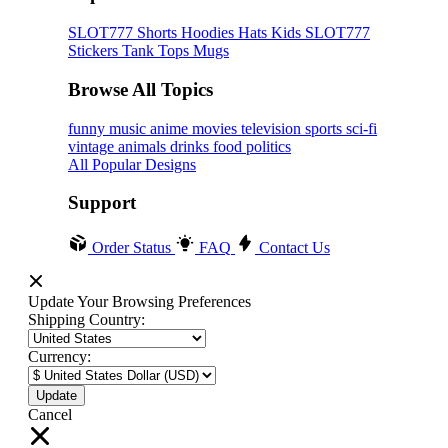
SLOT777
Shorts
Hoodies
Hats
Kids SLOT777
Stickers
Tank Tops
Mugs
Browse All Topics
funny
music
anime
movies
television
sports
sci-fi
vintage
animals
drinks
food
politics
All Popular Designs
Support
Order Status
FAQ
Contact Us
Update Your Browsing Preferences
Shipping Country:
Currency:
Cancel