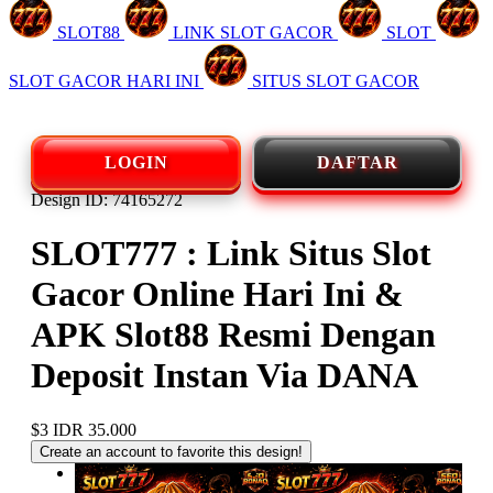
SLOT88
LINK SLOT GACOR
SLOT
SLOT GACOR HARI INI
SITUS SLOT GACOR
LOGIN
DAFTAR
Design ID: 74165272
SLOT777 : Link Situs Slot
Gacor Online Hari Ini &
APK Slot88 Resmi Dengan
Deposit Instan Via DANA
$3
IDR 35.000
Create an account to favorite this design!