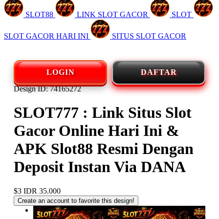
SLOT88
LINK SLOT GACOR
SLOT
SLOT GACOR HARI INI
SITUS SLOT GACOR
LOGIN
DAFTAR
Design ID: 74165272
SLOT777 : Link Situs Slot
Gacor Online Hari Ini &
APK Slot88 Resmi Dengan
Deposit Instan Via DANA
$3
IDR 35.000
Create an account to favorite this design!