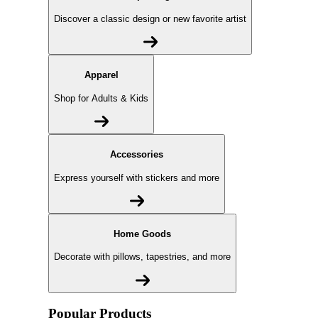
Discover a classic design or new favorite artist
Apparel
Shop for Adults & Kids
Accessories
Express yourself with stickers and more
Home Goods
Decorate with pillows, tapestries, and more
Popular Products