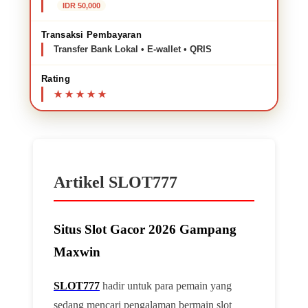
IDR 50,000
Transaksi Pembayaran
Transfer Bank Lokal • E-wallet • QRIS
Rating
Artikel SLOT777
Situs Slot Gacor 2026 Gampang
Maxwin
SLOT777
hadir untuk para pemain yang
sedang mencari pengalaman bermain slot