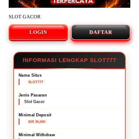
SLOT GACOR
LOGIN
DAFTAR
INFORMASI LENGKAP SLOT777
Nama Situs
SLOT777
Jenis Pasaran
Slot Gacor
Minimal Deposit
IDR 35,000
Minimal Withdraw