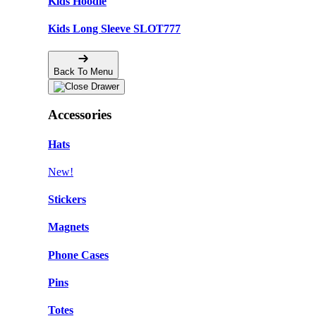
Kids Hoodie
Kids Long Sleeve SLOT777
Back To Menu
Accessories
Hats
New!
Stickers
Magnets
Phone Cases
Pins
Totes