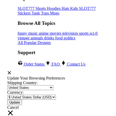
SLOT777
Shorts
Hoodies
Hats
Kids SLOT777
Stickers
Tank Tops
Mugs
Browse All Topics
funny
music
anime
movies
television
sports
sci-fi
vintage
animals
drinks
food
politics
All Popular Designs
Support
Order Status
FAQ
Contact Us
Update Your Browsing Preferences
Shipping Country:
Currency:
Cancel