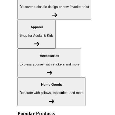
Discover a classic design or new favorite artist
Apparel
Shop for Adults & Kids
Accessories
Express yourself with stickers and more
Home Goods
Decorate with pillows, tapestries, and more
Popular Products