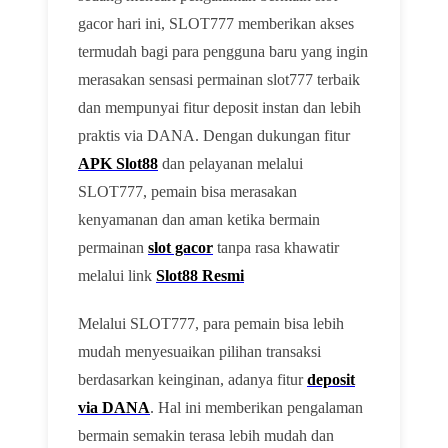
gacor hari ini, SLOT777 memberikan akses
termudah bagi para pengguna baru yang ingin
merasakan sensasi permainan slot777 terbaik
dan mempunyai fitur deposit instan dan lebih
praktis via DANA. Dengan dukungan fitur
APK Slot88
dan pelayanan melalui
SLOT777, pemain bisa merasakan
kenyamanan dan aman ketika bermain
permainan
slot gacor
tanpa rasa khawatir
melalui link
Slot88 Resmi
Melalui SLOT777, para pemain bisa lebih
mudah menyesuaikan pilihan transaksi
berdasarkan keinginan, adanya fitur
deposit
via DANA
. Hal ini memberikan pengalaman
bermain semakin terasa lebih mudah dan