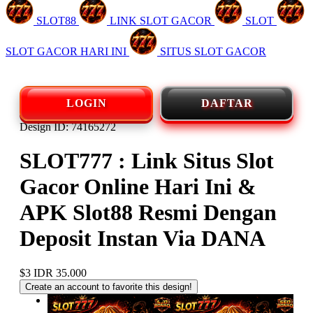
SLOT88
LINK SLOT GACOR
SLOT
SLOT GACOR HARI INI
SITUS SLOT GACOR
LOGIN
DAFTAR
Design ID: 74165272
SLOT777 : Link Situs Slot
Gacor Online Hari Ini &
APK Slot88 Resmi Dengan
Deposit Instan Via DANA
$3
IDR 35.000
Create an account to favorite this design!