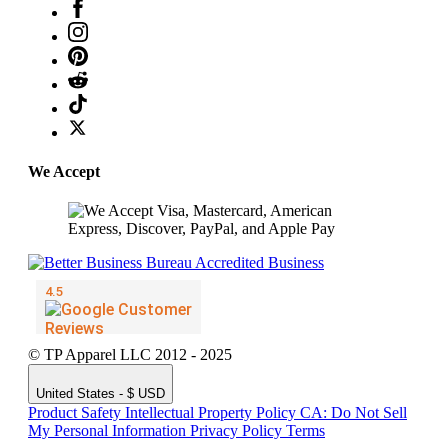
We Accept
© TP Apparel LLC 2012 - 2025
United States - $ USD
Product Safety
Intellectual Property Policy
CA: Do Not Sell
My Personal Information
Privacy Policy
Terms