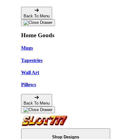
Back To Menu
Home Goods
Mugs
Tapestries
Wall Art
Pillows
Back To Menu
Shop Designs