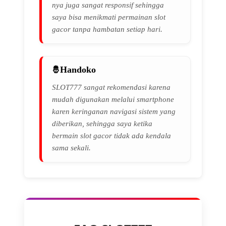
nya juga sangat responsif sehingga
saya bisa menikmati permainan slot
gacor tanpa hambatan setiap hari.
Handoko
SLOT777 sangat rekomendasi karena
mudah digunakan melalui smartphone
karen keringanan navigasi sistem yang
diberikan, sehingga saya ketika
bermain slot gacor tidak ada kendala
sama sekali.