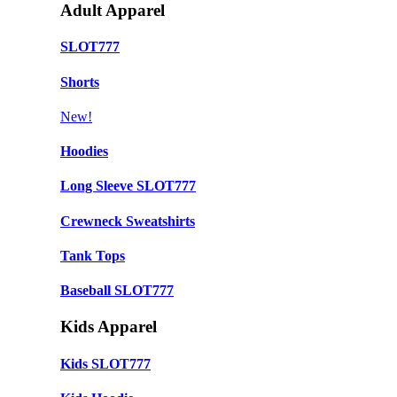
Adult Apparel
SLOT777
Shorts
New!
Hoodies
Long Sleeve SLOT777
Crewneck Sweatshirts
Tank Tops
Baseball SLOT777
Kids Apparel
Kids SLOT777