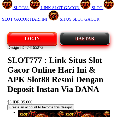
SLOT88
LINK SLOT GACOR
SLOT
SLOT GACOR HARI INI
SITUS SLOT GACOR
LOGIN
DAFTAR
Design ID: 74165272
SLOT777 : Link Situs Slot
Gacor Online Hari Ini &
APK Slot88 Resmi Dengan
Deposit Instan Via DANA
$3
IDR 35.000
Create an account to favorite this design!