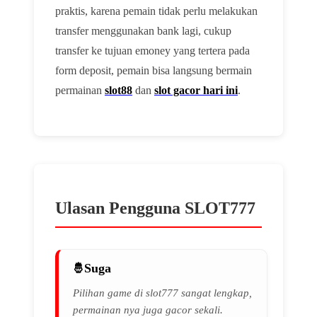
praktis, karena pemain tidak perlu melakukan
transfer menggunakan bank lagi, cukup
transfer ke tujuan emoney yang tertera pada
form deposit, pemain bisa langsung bermain
permainan
slot88
dan
slot gacor hari ini
.
Ulasan Pengguna SLOT777
Suga
Pilihan game di slot777 sangat lengkap,
permainan nya juga gacor sekali.