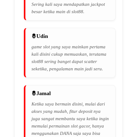
Sering kali saya mendapatkan jackpot
besar ketika main di slot88.
Udin
game slot yang saya mainkan pertama
kali disini cukup memuaskan, terutama
slot88 sering banget dapat scatter
seketika, pengalaman main jadi seru.
Jamal
Ketika saya bermain disini, mulai dari
akses yang mudah, fitur deposit nya
juga sangat membantu saya ketika ingin
memulai permainan slot gacor, hanya
menggunakan DANA saja saya bisa