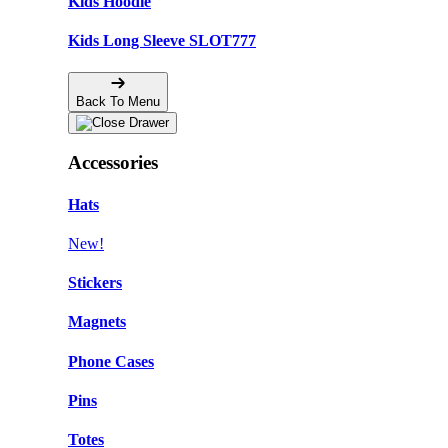
Kids Hoodie
Kids Long Sleeve SLOT777
Back To Menu
Accessories
Hats
New!
Stickers
Magnets
Phone Cases
Pins
Totes