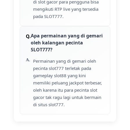
di slot gacor para pengguna bisa
mengikuti RTP live yang tersedia
pada SLOT777.
Apa permainan yang di gemari
oleh kalangan pecinta
SLOT777?
Permainan yang di gemari oleh
pecinta slot777 terletak pada
gameplay slot88 yang kini
memiliki peluang jackpot terbesar,
oleh karena itu para pecinta slot
gacor tak ragu lagi untuk bermain
di situs slot777.