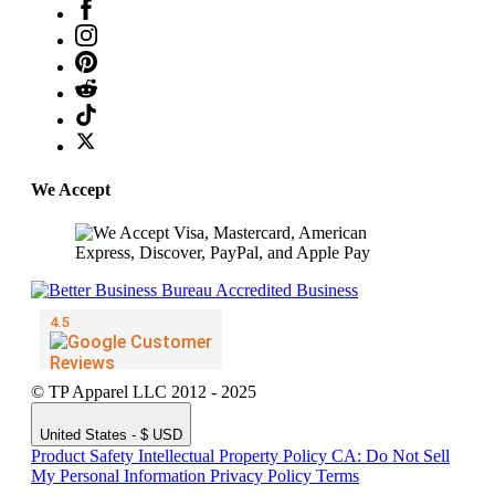
We Accept
© TP Apparel LLC 2012 - 2025
United States - $ USD
Product Safety
Intellectual Property Policy
CA: Do Not Sell
My Personal Information
Privacy Policy
Terms