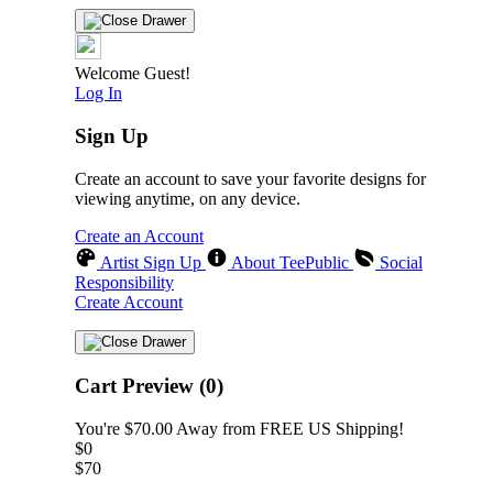
Welcome Guest!
Log In
Sign Up
Create an account to save your favorite designs for
viewing anytime, on any device.
Create an Account
Artist Sign Up
About TeePublic
Social
Responsibility
Create Account
Cart Preview (0)
You're
$70.00
Away from
FREE US Shipping!
$0
$70