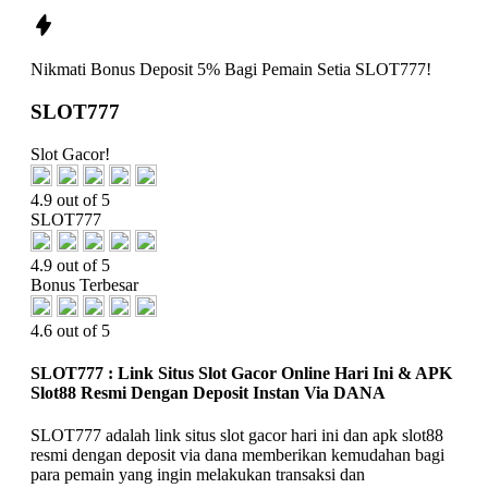
Nikmati
Bonus Deposit 5%
Bagi Pemain Setia
SLOT777!
SLOT777
Slot Gacor!
4.9 out of 5
SLOT777
4.9 out of 5
Bonus Terbesar
4.6 out of 5
SLOT777 : Link Situs Slot Gacor Online Hari Ini & APK
Slot88 Resmi Dengan Deposit Instan Via DANA
SLOT777 adalah link situs slot gacor hari ini dan apk slot88
resmi dengan deposit via dana memberikan kemudahan bagi
para pemain yang ingin melakukan transaksi dan