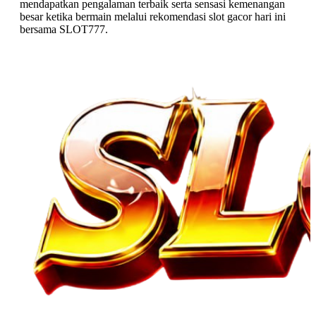
mendapatkan pengalaman terbaik serta sensasi kemenangan
besar ketika bermain melalui rekomendasi slot gacor hari ini
bersama SLOT777.