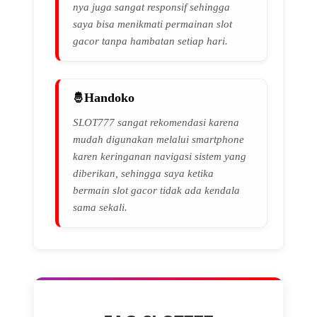
nya juga sangat responsif sehingga
saya bisa menikmati permainan slot
gacor tanpa hambatan setiap hari.
Handoko
SLOT777 sangat rekomendasi karena
mudah digunakan melalui smartphone
karen keringanan navigasi sistem yang
diberikan, sehingga saya ketika
bermain slot gacor tidak ada kendala
sama sekali.