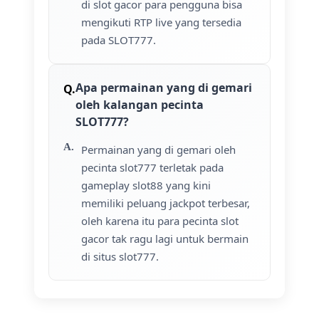
di slot gacor para pengguna bisa
mengikuti RTP live yang tersedia
pada SLOT777.
Apa permainan yang di gemari
oleh kalangan pecinta
SLOT777?
Permainan yang di gemari oleh
pecinta slot777 terletak pada
gameplay slot88 yang kini
memiliki peluang jackpot terbesar,
oleh karena itu para pecinta slot
gacor tak ragu lagi untuk bermain
di situs slot777.