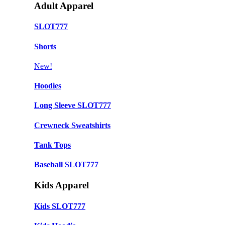
Adult Apparel
SLOT777
Shorts
New!
Hoodies
Long Sleeve SLOT777
Crewneck Sweatshirts
Tank Tops
Baseball SLOT777
Kids Apparel
Kids SLOT777