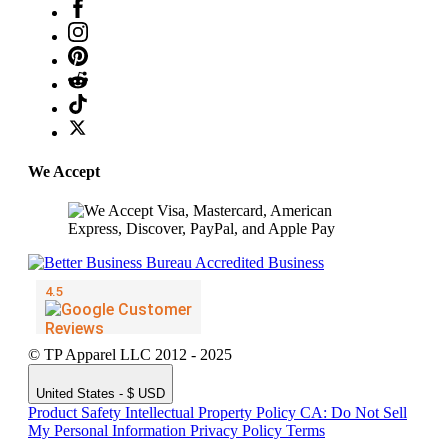
We Accept
© TP Apparel LLC 2012 - 2025
United States - $ USD
Product Safety
Intellectual Property Policy
CA: Do Not Sell
My Personal Information
Privacy Policy
Terms