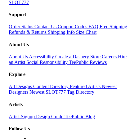
SLOT777
Support
Order Status
Contact Us
Coupon Codes
FAQ
Free Shipping
Refunds & Returns
Shipping Info
Size Chart
About Us
About Us
Accessibility
Create a Dashery Store
Careers
Hire
an Artist
Social Responsibility
TeePublic Reviews
Explore
All Designs
Content Directory
Featured Artists
Newest
Designers
Newest SLOT777
Tag Directory
Artists
Artist Signup
Design Guide
TeePublic Blog
Follow Us