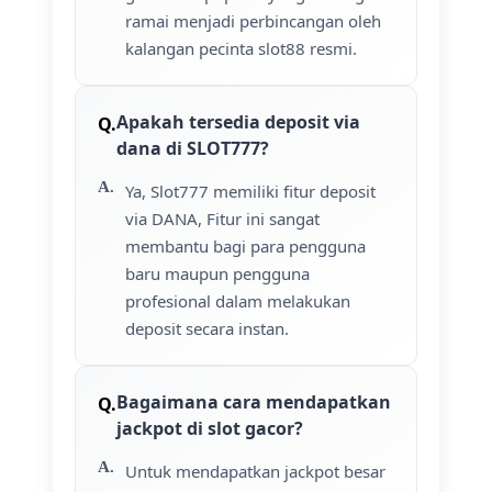
ramai menjadi perbincangan oleh
kalangan pecinta slot88 resmi.
Apakah tersedia deposit via
dana di SLOT777?
Ya, Slot777 memiliki fitur deposit
via DANA, Fitur ini sangat
membantu bagi para pengguna
baru maupun pengguna
profesional dalam melakukan
deposit secara instan.
Bagaimana cara mendapatkan
jackpot di slot gacor?
Untuk mendapatkan jackpot besar