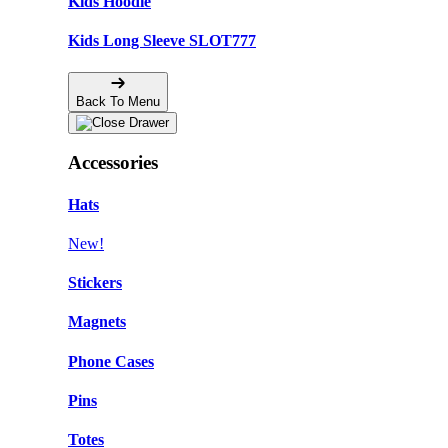
Kids Hoodie
Kids Long Sleeve SLOT777
Back To Menu
Accessories
Hats
New!
Stickers
Magnets
Phone Cases
Pins
Totes