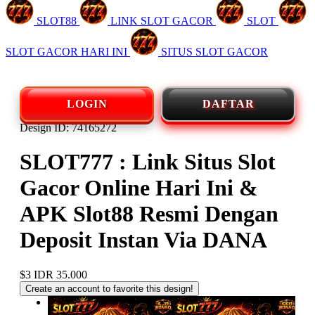
SLOT88
LINK SLOT GACOR
SLOT
SLOT GACOR HARI INI
SITUS SLOT GACOR
LOGIN
DAFTAR
Design ID: 74165272
SLOT777 : Link Situs Slot
Gacor Online Hari Ini &
APK Slot88 Resmi Dengan
Deposit Instan Via DANA
$3
IDR 35.000
Create an account to favorite this design!