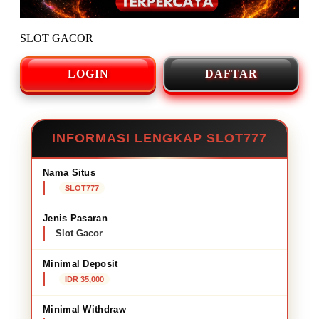
SLOT GACOR
LOGIN
DAFTAR
INFORMASI LENGKAP SLOT777
Nama Situs
SLOT777
Jenis Pasaran
Slot Gacor
Minimal Deposit
IDR 35,000
Minimal Withdraw