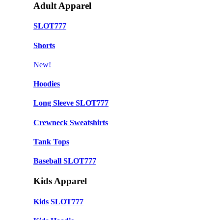
Adult Apparel
SLOT777
Shorts
New!
Hoodies
Long Sleeve SLOT777
Crewneck Sweatshirts
Tank Tops
Baseball SLOT777
Kids Apparel
Kids SLOT777