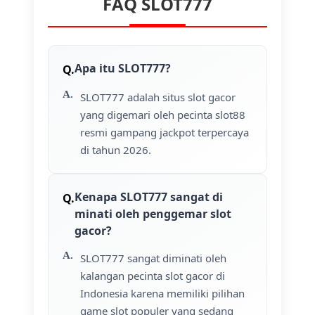
FAQ SLOT777
Apa itu SLOT777?
SLOT777 adalah situs slot gacor
yang digemari oleh pecinta slot88
resmi gampang jackpot terpercaya
di tahun 2026.
Kenapa SLOT777 sangat di
minati oleh penggemar slot
gacor?
SLOT777 sangat diminati oleh
kalangan pecinta slot gacor di
Indonesia karena memiliki pilihan
game slot populer yang sedang