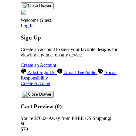
Welcome Guest!
Log In
Sign Up
Create an account to save your favorite designs for
viewing anytime, on any device.
Create an Account
Artist Sign Up
About TeePublic
Social
Responsibility
Create Account
Cart Preview (0)
You're
$70.00
Away from
FREE US Shipping!
$0
$70