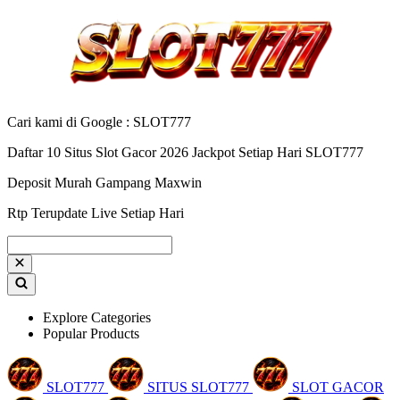
Cari kami di Google : SLOT777
Daftar 10 Situs Slot Gacor 2026 Jackpot Setiap Hari SLOT777
Deposit Murah Gampang Maxwin
Rtp Terupdate Live Setiap Hari
Explore Categories
Popular Products
SLOT777
SITUS SLOT777
SLOT GACOR