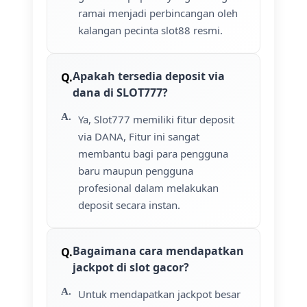
ramai menjadi perbincangan oleh
kalangan pecinta slot88 resmi.
Apakah tersedia deposit via
dana di SLOT777?
Ya, Slot777 memiliki fitur deposit
via DANA, Fitur ini sangat
membantu bagi para pengguna
baru maupun pengguna
profesional dalam melakukan
deposit secara instan.
Bagaimana cara mendapatkan
jackpot di slot gacor?
Untuk mendapatkan jackpot besar