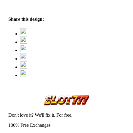
Share this design:
Don't love it? We'll fix it. For free.
100% Free Exchanges.