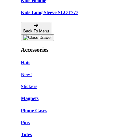
Kids Hoodie
Kids Long Sleeve SLOT777
Back To Menu
Accessories
Hats
New!
Stickers
Magnets
Phone Cases
Pins
Totes