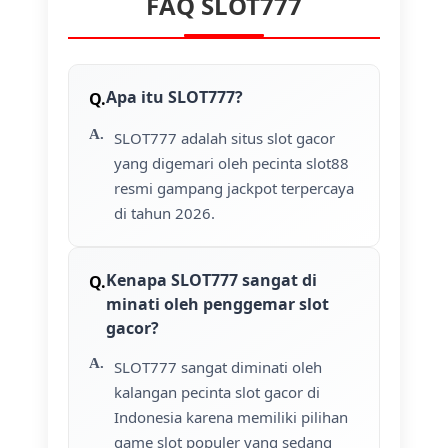
FAQ SLOT777
Apa itu SLOT777?
SLOT777 adalah situs slot gacor
yang digemari oleh pecinta slot88
resmi gampang jackpot terpercaya
di tahun 2026.
Kenapa SLOT777 sangat di
minati oleh penggemar slot
gacor?
SLOT777 sangat diminati oleh
kalangan pecinta slot gacor di
Indonesia karena memiliki pilihan
game slot populer yang sedang