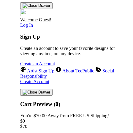
Welcome Guest!
Log In
Sign Up
Create an account to save your favorite designs for
viewing anytime, on any device.
Create an Account
Artist Sign Up
About TeePublic
Social
Responsibility
Create Account
Cart Preview (0)
You're
$70.00
Away from
FREE US Shipping!
$0
$70