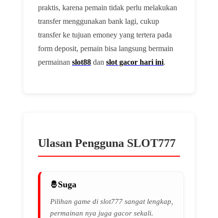
praktis, karena pemain tidak perlu melakukan
transfer menggunakan bank lagi, cukup
transfer ke tujuan emoney yang tertera pada
form deposit, pemain bisa langsung bermain
permainan
slot88
dan
slot gacor hari ini
.
Ulasan Pengguna SLOT777
Suga
Pilihan game di slot777 sangat lengkap,
permainan nya juga gacor sekali.