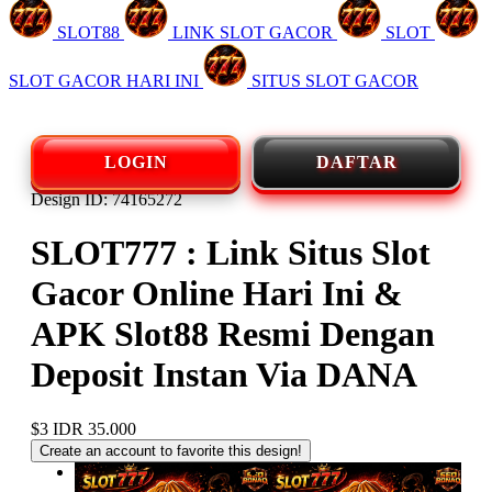
SLOT88
LINK SLOT GACOR
SLOT
SLOT GACOR HARI INI
SITUS SLOT GACOR
LOGIN
DAFTAR
Design ID: 74165272
SLOT777 : Link Situs Slot
Gacor Online Hari Ini &
APK Slot88 Resmi Dengan
Deposit Instan Via DANA
$3
IDR 35.000
Create an account to favorite this design!