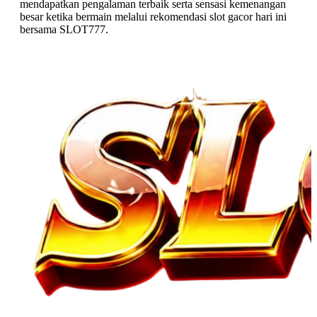
mendapatkan pengalaman terbaik serta sensasi kemenangan
besar ketika bermain melalui rekomendasi slot gacor hari ini
bersama SLOT777.