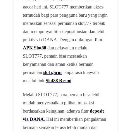
gacor hari ini, SLOT777 memberikan akses
termudah bagi para pengguna baru yang ingin
merasakan sensasi permainan slot777 terbaik
dan mempunyai fitur deposit instan dan lebih
praktis via DANA. Dengan dukungan fitur
APK Slot88
dan pelayanan melalui
SLOT777, pemain bisa merasakan
kenyamanan dan aman ketika bermain
permainan
slot gacor
tanpa rasa khawatir
melalui link
Slot88 Resmi
Melalui SLOT777, para pemain bisa lebih
mudah menyesuaikan pilihan transaksi
berdasarkan keinginan, adanya fitur
deposit
via DANA
. Hal ini memberikan pengalaman
bermain semakin terasa lebih mudah dan