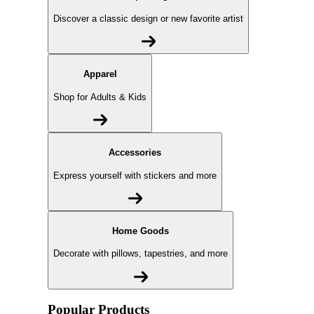
Discover a classic design or new favorite artist
Apparel
Shop for Adults & Kids
Accessories
Express yourself with stickers and more
Home Goods
Decorate with pillows, tapestries, and more
Popular Products