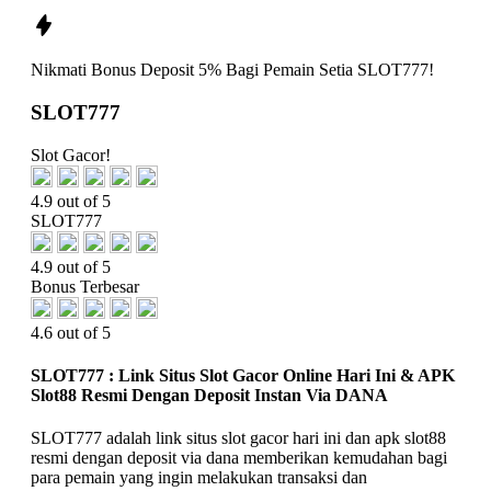
Nikmati
Bonus Deposit 5%
Bagi Pemain Setia
SLOT777!
SLOT777
Slot Gacor!
4.9 out of 5
SLOT777
4.9 out of 5
Bonus Terbesar
4.6 out of 5
SLOT777 : Link Situs Slot Gacor Online Hari Ini & APK
Slot88 Resmi Dengan Deposit Instan Via DANA
SLOT777 adalah link situs slot gacor hari ini dan apk slot88
resmi dengan deposit via dana memberikan kemudahan bagi
para pemain yang ingin melakukan transaksi dan