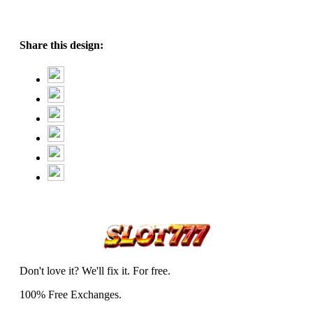
Share this design:
Don't love it? We'll fix it. For free.
100% Free Exchanges.