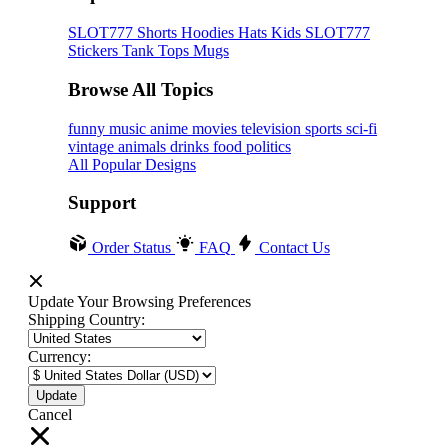
SLOT777
Shorts
Hoodies
Hats
Kids SLOT777
Stickers
Tank Tops
Mugs
Browse All Topics
funny
music
anime
movies
television
sports
sci-fi
vintage
animals
drinks
food
politics
All Popular Designs
Support
Order Status
FAQ
Contact Us
Update Your Browsing Preferences
Shipping Country:
Currency:
Cancel