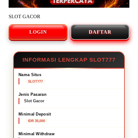
SLOT GACOR
LOGIN
DAFTAR
INFORMASI LENGKAP SLOT777
Nama Situs
SLOT777
Jenis Pasaran
Slot Gacor
Minimal Deposit
IDR 35,000
Minimal Withdraw