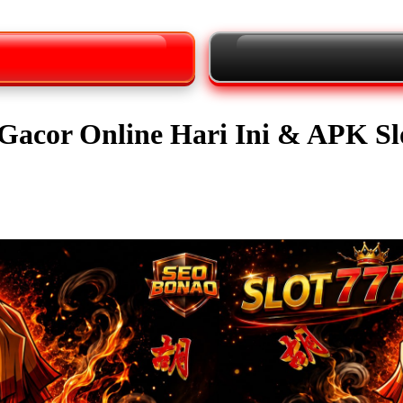
 Gacor Online Hari Ini & APK S