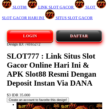
SLOT88
LINK SLOT GACOR
SLOT
SLOT GACOR HARI INI
SITUS SLOT GACOR
LOGIN
DAFTAR
Design ID: 74165272
SLOT777 : Link Situs Slot
Gacor Online Hari Ini &
APK Slot88 Resmi Dengan
Deposit Instan Via DANA
$3
IDR 35.000
Create an account to favorite this design!