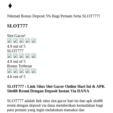
Nikmati
Bonus Deposit 5%
Bagi Pemain Setia
SLOT777!
SLOT777
Slot Gacor!
4.9 out of 5
SLOT777
4.9 out of 5
Bonus Terbesar
4.6 out of 5
SLOT777 : Link Situs Slot Gacor Online Hari Ini & APK
Slot88 Resmi Dengan Deposit Instan Via DANA
SLOT777 adalah link situs slot gacor hari ini dan apk slot88
resmi dengan deposit via dana memberikan kemudahan bagi
para pemain yang ingin melakukan transaksi dan