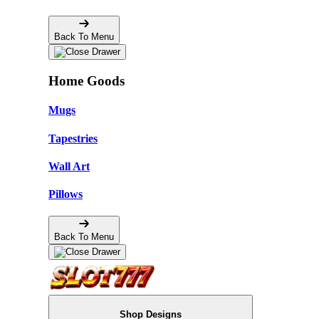
Back To Menu
Home Goods
Mugs
Tapestries
Wall Art
Pillows
Back To Menu
Shop Designs