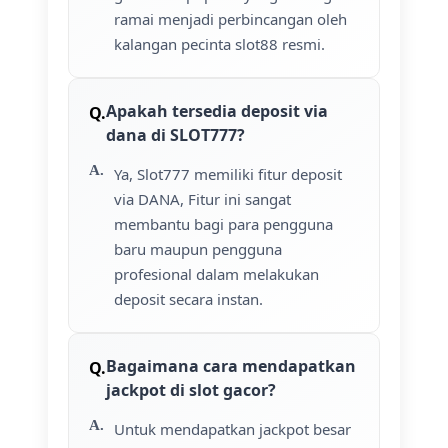
ramai menjadi perbincangan oleh
kalangan pecinta slot88 resmi.
Apakah tersedia deposit via
dana di SLOT777?
Ya, Slot777 memiliki fitur deposit
via DANA, Fitur ini sangat
membantu bagi para pengguna
baru maupun pengguna
profesional dalam melakukan
deposit secara instan.
Bagaimana cara mendapatkan
jackpot di slot gacor?
Untuk mendapatkan jackpot besar