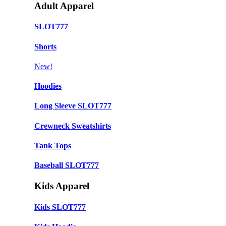
Adult Apparel
SLOT777
Shorts
New!
Hoodies
Long Sleeve SLOT777
Crewneck Sweatshirts
Tank Tops
Baseball SLOT777
Kids Apparel
Kids SLOT777