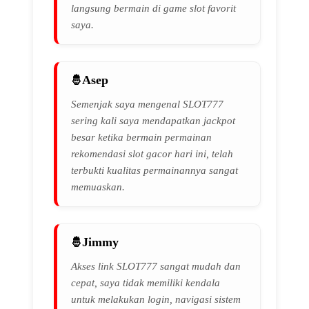
langsung bermain di game slot favorit
saya.
Asep
Semenjak saya mengenal SLOT777
sering kali saya mendapatkan jackpot
besar ketika bermain permainan
rekomendasi slot gacor hari ini, telah
terbukti kualitas permainannya sangat
memuaskan.
Jimmy
Akses link SLOT777 sangat mudah dan
cepat, saya tidak memiliki kendala
untuk melakukan login, navigasi sistem