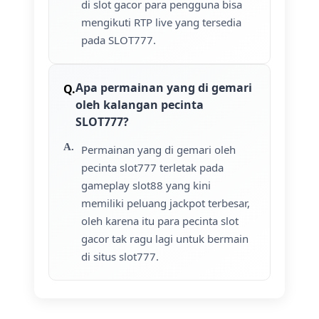
di slot gacor para pengguna bisa
mengikuti RTP live yang tersedia
pada SLOT777.
Apa permainan yang di gemari
oleh kalangan pecinta
SLOT777?
Permainan yang di gemari oleh
pecinta slot777 terletak pada
gameplay slot88 yang kini
memiliki peluang jackpot terbesar,
oleh karena itu para pecinta slot
gacor tak ragu lagi untuk bermain
di situs slot777.