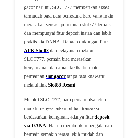
gacor hari ini, SLOT777 memberikan akses
termudah bagi para pengguna baru yang ingin
merasakan sensasi permainan slot777 terbaik
dan mempunyai fitur deposit instan dan lebih
praktis via DANA. Dengan dukungan fitur
APK Slot88
dan pelayanan melalui
SLOT777, pemain bisa merasakan
kenyamanan dan aman ketika bermain
permainan
slot gacor
tanpa rasa khawatir
melalui link
Slot88 Resmi
Melalui SLOT777, para pemain bisa lebih
mudah menyesuaikan pilihan transaksi
berdasarkan keinginan, adanya fitur
deposit
via DANA
. Hal ini memberikan pengalaman
bermain semakin terasa lebih mudah dan