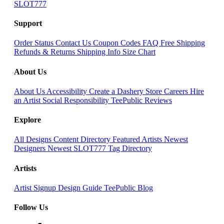
SLOT777
Support
Order Status
Contact Us
Coupon Codes
FAQ
Free Shipping
Refunds & Returns
Shipping Info
Size Chart
About Us
About Us
Accessibility
Create a Dashery Store
Careers
Hire
an Artist
Social Responsibility
TeePublic Reviews
Explore
All Designs
Content Directory
Featured Artists
Newest
Designers
Newest SLOT777
Tag Directory
Artists
Artist Signup
Design Guide
TeePublic Blog
Follow Us