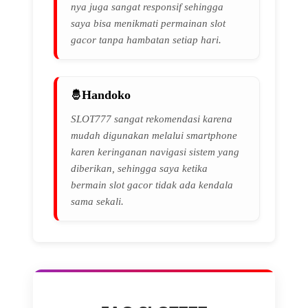
nya juga sangat responsif sehingga
saya bisa menikmati permainan slot
gacor tanpa hambatan setiap hari.
Handoko
SLOT777 sangat rekomendasi karena
mudah digunakan melalui smartphone
karen keringanan navigasi sistem yang
diberikan, sehingga saya ketika
bermain slot gacor tidak ada kendala
sama sekali.