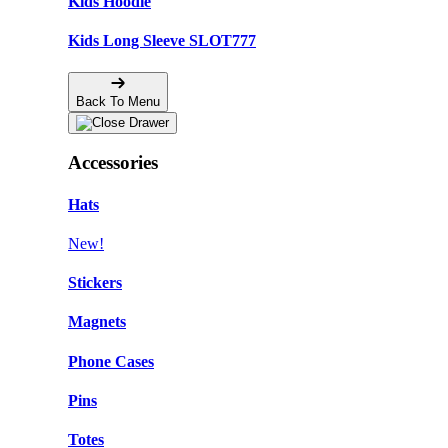
Kids Hoodie
Kids Long Sleeve SLOT777
Back To Menu
Accessories
Hats
New!
Stickers
Magnets
Phone Cases
Pins
Totes