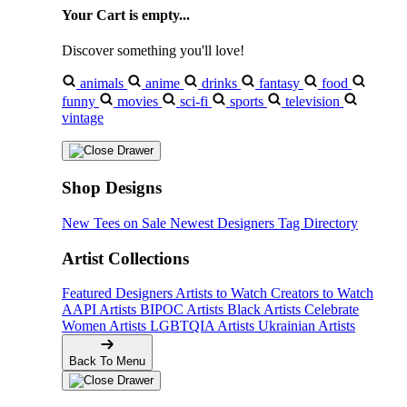
Your Cart is empty...
Discover something you'll love!
animals
anime
drinks
fantasy
food
funny
movies
sci-fi
sports
television
vintage
Shop Designs
New Tees on Sale
Newest Designers
Tag Directory
Artist Collections
Featured Designers
Artists to Watch
Creators to Watch
AAPI Artists
BIPOC Artists
Black Artists
Celebrate
Women Artists
LGBTQIA Artists
Ukrainian Artists
Back To Menu