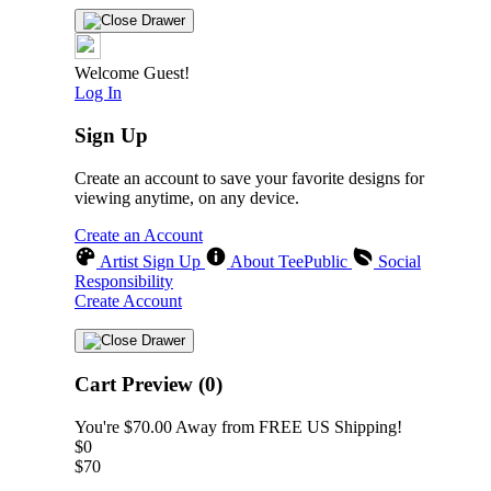
Welcome Guest!
Log In
Sign Up
Create an account to save your favorite designs for
viewing anytime, on any device.
Create an Account
Artist Sign Up
About TeePublic
Social
Responsibility
Create Account
Cart Preview (0)
You're
$70.00
Away from
FREE US Shipping!
$0
$70