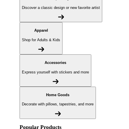
Discover a classic design or new favorite artist
Apparel
Shop for Adults & Kids
Accessories
Express yourself with stickers and more
Home Goods
Decorate with pillows, tapestries, and more
Popular Products