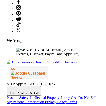
We Accept
© TP Apparel LLC 2012 - 2025
United States - $ USD
Product Safety
Intellectual Property Policy
CA: Do Not Sell
My Personal Information
Privacy Policy
Terms